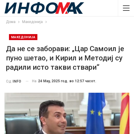
Дома
Македонија
МАКЕДОНИЈА
Да не се заборави: „Цар Самоил је
пуно шетао, и Кирил и Методиј су
радили исто такви ствари“
На
24 May, 2025 год. во 12:57 часот.
Од
INFO