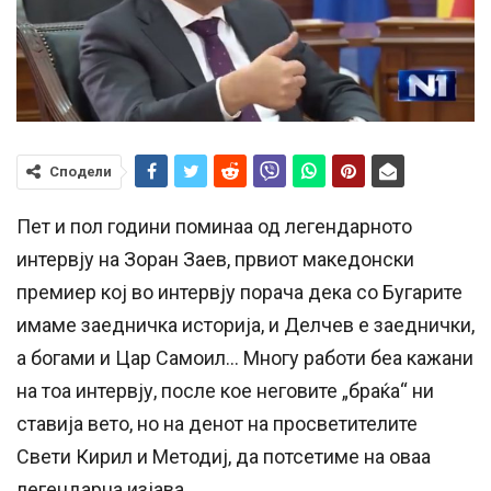
Сподели
Пет и пол години поминаа од легендарното
интервју на Зоран Заев, првиот македонски
премиер кој во интервју порача дека со Бугарите
имаме заедничка историја, и Делчев е заеднички,
а богами и Цар Самоил… Многу работи беа кажани
на тоа интервју, после кое неговите „браќа“ ни
ставија вето, но на денот на просветителите
Свети Кирил и Методиј, да потсетиме на оваа
легендарна изјава.