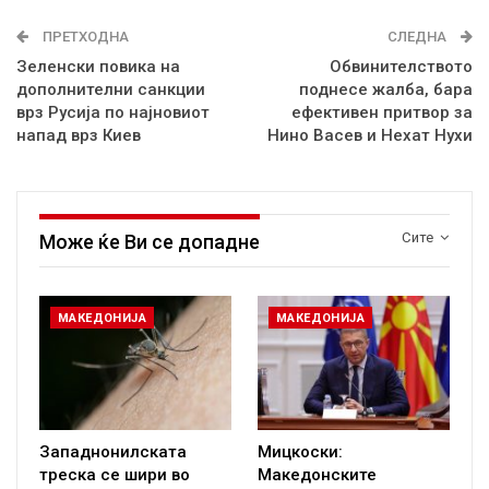
ПРЕТХОДНА
СЛЕДНА
Зеленски повика на
Обвинителството
дополнителни санкции
поднесе жалба, бара
врз Русија по најновиот
ефективен притвор за
напад врз Киев
Нино Васев и Нехат Нухи
Сите
Може ќе Ви се допадне
МАКЕДОНИЈА
МАКЕДОНИЈА
Западнонилската
Мицкоски:
треска се шири во
Македонските