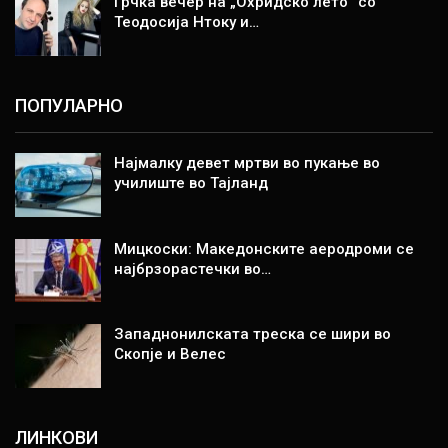
Грчка вечер на „Охридско лето“ со
Теодосија Нтоку и…
ПОПУЛАРНО
Најмалку девет мртви во пукање во
училиште во Тајланд
Мицкоски: Македонските аеродроми се
најбрзорастечки во…
Западнонилската треска се шири во
Скопје и Велес
ЛИНКОВИ