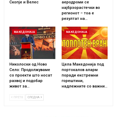
Скопје и Велес
аеродроми се
најбрзорастечки во
регионот – тоа е
резултат на…
МАКЕДОНИЈА
МАКЕДОНИЈА
Николоски од Ново
Цела Македонија под
Село: Продолжуваме
портокалов аларм
со проекти што носат
поради екстремни
развој и подобар
горештини,
живот за…
надлежните со важни…
ПРЕТХ
СЛЕДНА