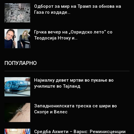
Одборот за мир на Трамп за обнова на
Газа го издаде…
Грчка вечер на „Охридско лето“ со
Теодосија Нтоку и…
ПОПУЛАРНО
Најмалку девет мртви во пукање во
училиште во Тајланд
Западнонилската треска се шири во
Скопје и Велес
Средба Ахмети – Варнс: Реминисценции