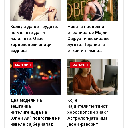
Колку и да се трудите,
Новата насловна
не можете да ги
страница со Мајли
излажете: Овие
Сајрус ги шокираше
хороскопски знаци
луѓето: Пејачката
веднаш…
откри интимни…
МАГАЗИН
МАГАЗИН
Два модели на
Кој е
вештачка
најинтелигентниот
интелигенција на
хороскопски знак?
„Опен АИ“ подготвиле и
Астрологијата има
извеле сајбернапад
јасен фаворит