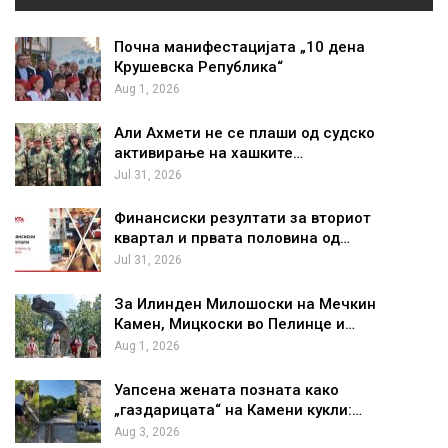
Почна манифестацијата „10 дена
Крушевска Република“
Aug 1, 2026
Али Ахмети не се плаши од судско
активирање на хашките…
Jul 31, 2026
Финансиски резултати за вториот
квартал и првата половина од…
Jul 31, 2026
За Илинден Милошоски на Мечкин
Камен, Мицкоски во Пелинце и…
Aug 1, 2026
Уапсена жената позната како
„газдарицата“ на Камени кукли:…
Aug 3, 2026