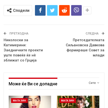
Сподели
ПРЕТХОДНА
СЛЕДНА
Николоски за
Претседателката
Катимерини:
Сиљановска Давкова
Заедничките проекти
формираше Совет за
уште повеќе ќе нè
млади
зближат со Грција
Сите
Може ќе Ви се допадне
МАГАЗИН
МАГАЗИН