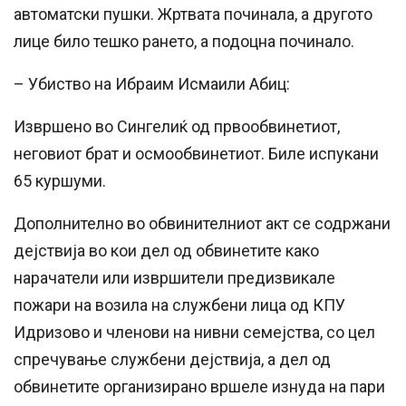
автоматски пушки. Жртвата починала, а другото
лице било тешко рането, а подоцна починало.
– Убиство на Ибраим Исмаили Абиц:
Извршено во Сингелиќ од првообвинетиот,
неговиот брат и осмообвинетиот. Биле испукани
65 куршуми.
Дополнително во обвинителниот акт
се
содржани
дејствија
во кои
дел од обвинетите
како
нарачатели или извршители предизвикале
пожари на возила на службени лица од КПУ
Идризово и членови на нивни семејства, со цел
спречување службени дејствија, а дел од
обвинетите организирано вршеле изнуда на пари