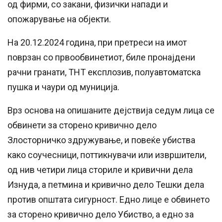
од фирми, со закани, физички напади и
опожарување на објекти.
На 20.12.2024
година
, при претреси на имот
поврзан со првообвинетиот, биле пронајдени
рачни гранати, ТНТ експлозив, полуавтоматска
пушка и чаури од муниција.
Врз основа на опишаните дејствија седум лица
се
обвинети за сторено кривично дело
Злосторничко здружување, и повеќе убиства
како
соучесници, поттикнувачи или извршители,
од нив четири лица сториле и кривични дела
Изнуда, а петмина и кривично дело Тешки дела
против општата сигурност. Едно лице е обвинето
за сторено кривично дело Убиство, а едно за