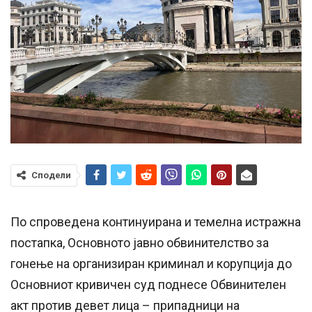
Сподели
По спроведена континуирана и темелна истражна
постапка, Основното јавно обвинителство за
гонење на организиран криминал и корупција до
Основниот кривичен суд поднесе Обвинителен
акт против девет лица – припадници на