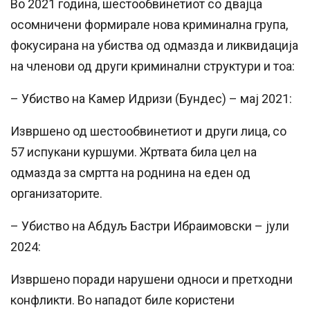
Во 2021
година
, шестообвинетиот со двајца
осомничени формирале нова криминална група,
фокусирана на убиства од одмазда и ликвидација
на членови од други криминални структури и тоа:
– Убиство на Камер Идризи (Бундес) – мај 2021:
Извршено од шестообвинетиот и други лица, со
57 испукани куршуми. Жртвата била цел на
одмазда за смртта на роднина на еден од
организаторите.
– Убиство на Абдуљ Бастри Ибраимовски – јули
2024:
Извршено поради нарушени односи и претходни
конфликти. Во нападот биле користени