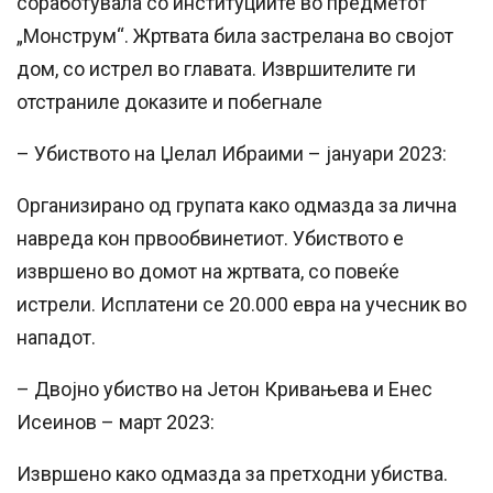
соработувала со институциите во предметот
„Монструм“. Жртвата била застрелана во својот
дом, со истрел во главата. Извршителите ги
отстраниле доказите и побегнале
– Убиството на Џелал Ибраими – јануари 2023:
Организирано од групата
како
одмазда за лична
навреда кон првообвинетиот. Убиството е
извршено во домот на жртвата, со повеќе
истрели. Исплатени
се
20.000 евра на учесник во
нападот.
– Двојно убиство на Јетон Кривањева и Енес
Исеинов – март 2023:
Извршено
како
одмазда за претходни убиства.