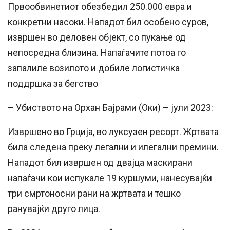
Првообвинетиот обезбедил 250.000 евра и
конкретни насоки. Нападот бил особено суров,
извршен во деловен објект, со пукање од
непосредна близина. Напаѓачите потоа го
запалиле возилото и добиле логистичка
поддршка за бегство
– Убиството на Орхан Бајрами (Оки) – јули 2023:
Извршено во Грција, во луксузен ресорт. Жртвата
била следена преку легални и илегални премини.
Нападот бил извршен од двајца маскирани
напаѓачи кои испукале 19 куршуми, нанесувајќи
три смртоносни рани на жртвата и тешко
ранувајќи друго лица.