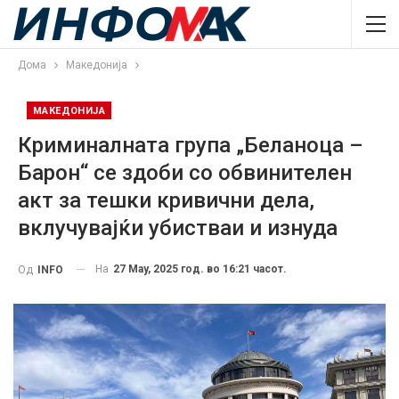
Дома
Македонија
МАКЕДОНИЈА
Криминалната група „Беланоца –
Барон“ се здоби со обвинителен
акт за тешки кривични дела,
вклучувајќи убистваи и изнуда
На
27 May, 2025 год. во 16:21 часот.
Од
INFO