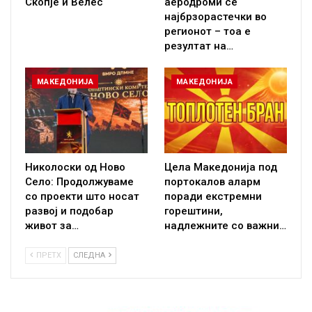
Скопје и Велес
аеродроми се
најбрзорастечки во
регионот – тоа е
резултат на…
МАКЕДОНИЈА
МАКЕДОНИЈА
Николоски од Ново
Цела Македонија под
Село: Продолжуваме
портокалов аларм
со проекти што носат
поради екстремни
развој и подобар
горештини,
живот за…
надлежните со важни…
ПРЕТХ
СЛЕДНА