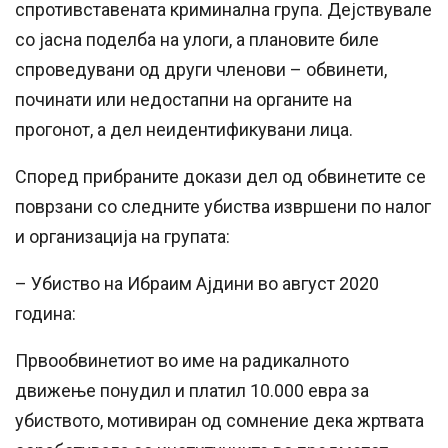
спротивставената криминална група. Дејствувале
со јасна поделба на улоги, а плановите биле
спроведувани од други членови – обвинети,
починати или недостапни на органите на
прогонот, а дел неидентификувани лица.
Според прибраните докази дел од обвинетите
се
поврзани со следните убиства извршени по налог
и организација на групата:
– Убиство на Ибраим Ајдини во август 2020
година
:
Првообвинетиот во име на радикалното
движење понудил и платил 10.000 евра за
убиството, мотивиран од сомнение дека жртвата