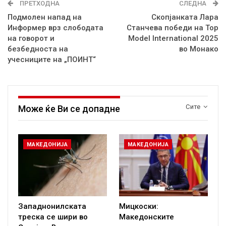
ПРЕТХОДНА
СЛЕДНА
Подмолен напад на
Скопјанката Лара
Информер врз слободата
Станчева победи на Top
на говорот и
Model International 2025
безбедноста на
во Монако
учесниците на „ПОИНТ“
Сите
Може ќе Ви се допадне
МАКЕДОНИЈА
МАКЕДОНИЈА
Западнонилската
Мицкоски:
треска се шири во
Македонските