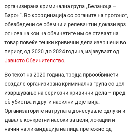
организирана криминална група „Беланоца –
Барон“. Во координација со органите на прогонот,
обезбедени
се
обемни и релевантни докази врз
основа на кои на обвинетите им
се
ставаат на
товар повеќе тешки кривични дела извршени во
период од 2020 до 2024
година
, изјавуваат од
Јавното Обвинителство
.
Во текот на 2020
година
, тројца првообвинети
создале организирана криминална група со цел
извршување на сериозни кривични дела – пред
сè убиства и други насилни дејствија.
Организаторите на групата донесувале одлуки и
давале конкретни насоки за цели, локации и
начин на ликвидација на лица претежно од