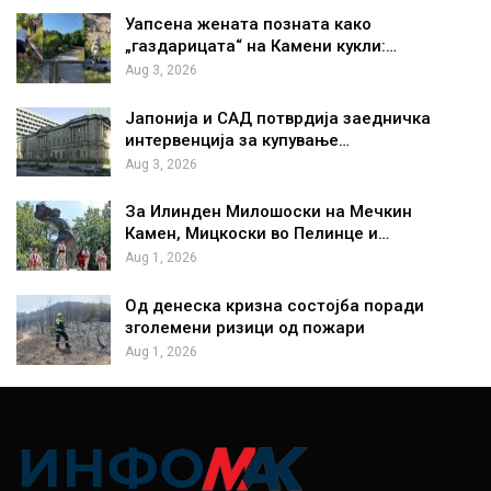
Уапсена жената позната како
„газдарицата“ на Камени кукли:…
Aug 3, 2026
Јапонија и САД потврдија заедничка
интервенција за купување…
Aug 3, 2026
За Илинден Милошоски на Мечкин
Камен, Мицкоски во Пелинце и…
Aug 1, 2026
Од денеска кризна состојба поради
зголемени ризици од пожари
Aug 1, 2026