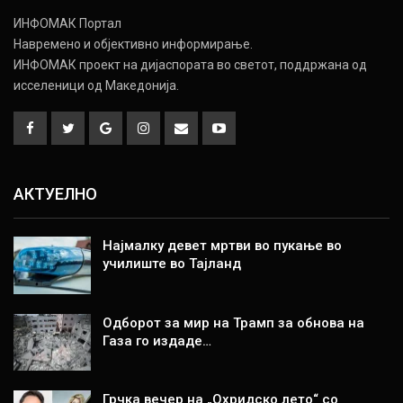
ИНФОМАК Портал
Навремено и објективно информирање.
ИНФОМАК проект на дијаспората во светот, поддржана од
исселеници од Македонија.
АКТУЕЛНО
Најмалку девет мртви во пукање во
училиште во Тајланд
Одборот за мир на Трамп за обнова на
Газа го издаде…
Грчка вечер на „Охридско лето“ со