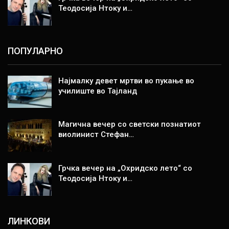
Теодосија Нтоку и…
ПОПУЛАРНО
Најмалку девет мртви во пукање во
училиште во Тајланд
Магична вечер со светски познатиот
виолинист Стефан…
Грчка вечер на „Охридско лето“ со
Теодосија Нтоку и…
ЛИНКОВИ