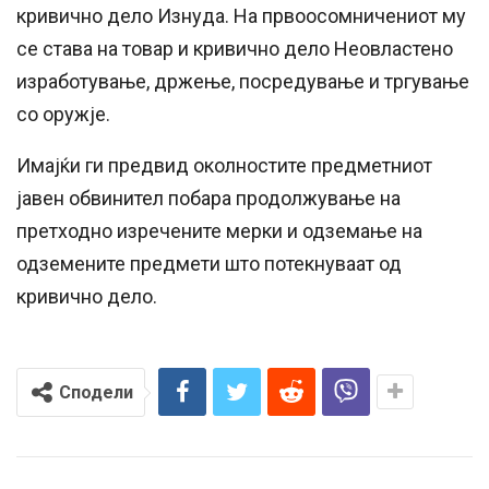
кривично дело Изнуда. На првоосомничениот му
се
става на товар и кривично дело Неовластено
изработување, држење, посредување и тргување
со оружје.
Имајќи ги
предвид
околностите предметниот
јавен обвинител побара продолжување на
претходно изречените мерки и одземање на
одземените предмети што потекнуваат од
кривично дело.
Сподели