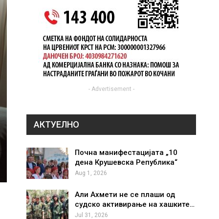
- Advertisement -
АКТУЕЛНО
Почна манифестацијата „10
дена Крушевска Република“
Aug 1, 2026
Али Ахмети не се плаши од
судско активирање на хашките…
Jul 31, 2026