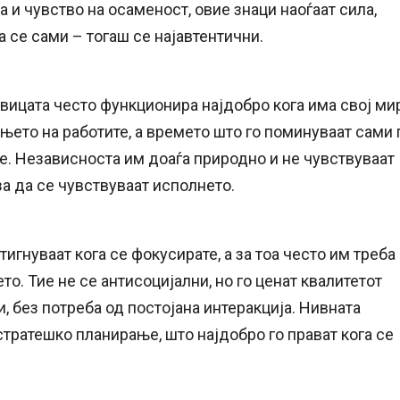
 и чувство на осаменост, овие знаци наоѓаат сила,
а се сами – тогаш се најавтентични.
вицата често функционира најдобро кога има свој ми
ето на работите, а времето што го поминуваат сами 
те. Независноста им доаѓа природно и не чувствуваат
за да се чувствуваат исполнето.
игнуваат кога се фокусирате, а за тоа често им треба
о. Тие не се антисоцијални, но го ценат квалитетот
, без потреба од постојана интеракција. Нивната
тратешко планирање, што најдобро го прават кога се