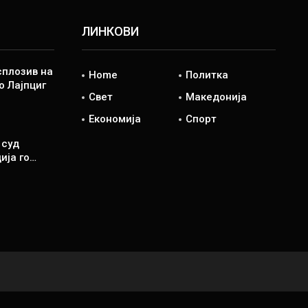
ЛИНКОВИ
сплозив на
Home
Политка
о Лајпциг
Свет
Македонија
Економија
Спорт
 суд
ија го…