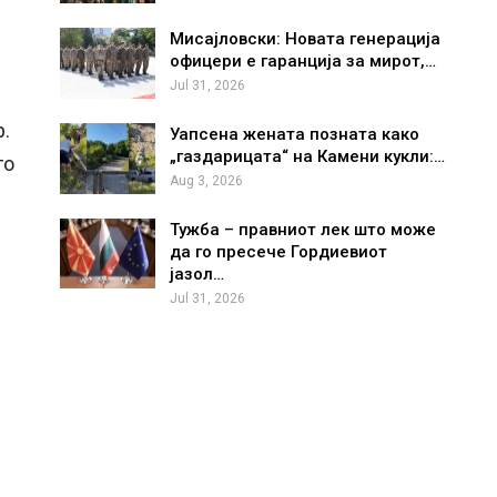
Мисајловски: Новата генерација
офицери е гаранција за мирот,…
Jul 31, 2026
р.
Уапсена жената позната како
„газдарицата“ на Камени кукли:…
го
Aug 3, 2026
Тужба – правниот лек што може
да го пресече Гордиевиот
јазол…
Jul 31, 2026