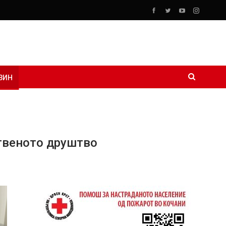
ЗИН
ственото друштво