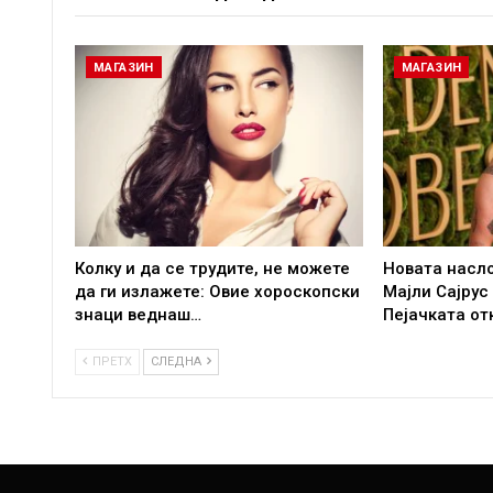
МАГАЗИН
МАГАЗИН
Колку и да се трудите, не можете
Новата насл
да ги излажете: Овие хороскопски
Мајли Сајрус
знаци веднаш…
Пејачката от
ПРЕТХ
СЛЕДНА