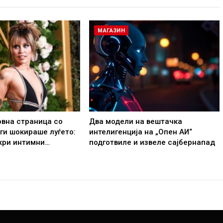
МАГАЗИН
овна страница со
Два модели на вештачка
 ги шокираше луѓето:
интелигенција на „Опен АИ“
кри интимни…
подготвиле и извеле сајбернапад