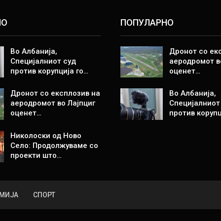
НО
ПОПУЛАРНО
Во Албанија,
Дронот со ек
Специјалниот суд
аеродромот в
против корупција го…
оценет…
Дронот со експлозив на
Во Албанија,
аеродромот во Лајпциг
Специјалниот
оценет…
против корупц
Николоски од Ново
Село: Продолжуваме со
проекти што…
МИЈА
СПОРТ