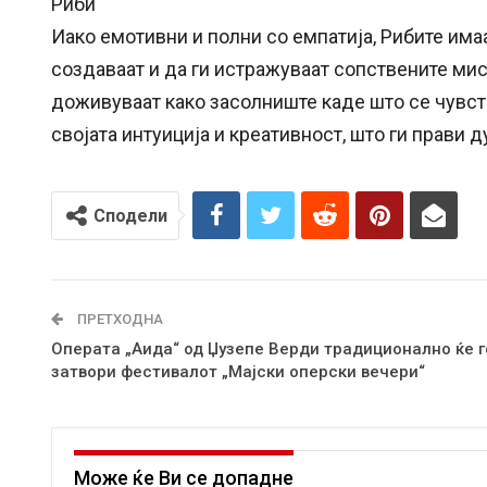
Риби
Иако емотивни и полни со емпатија, Рибите имаа
создаваат и да ги истражуваат сопствените мисл
доживуваат како засолниште каде што се чувств
својата интуиција и креативност, што ги прави 
Сподели
ПРЕТХОДНА
Операта „Аида“ од Џузепе Верди традиционално ќе г
затвори фестивалот „Мајски оперски вечери“
Може ќе Ви се допадне