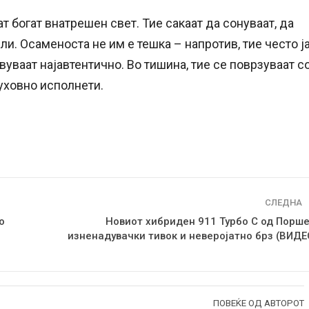
т богат внатрешен свет. Тие сакаат да сонуваат, да
и. Осаменоста не им е тешка – напротив, тие често ј
уваат најавтентично. Во тишина, тие се поврзуваат с
духовно исполнети.
СЛЕДНА
о
Новиот хибриден 911 Турбо С од Порше
изненадувачки тивок и неверојатно брз (ВИДЕ
ПОВЕЌЕ ОД АВТОРОТ