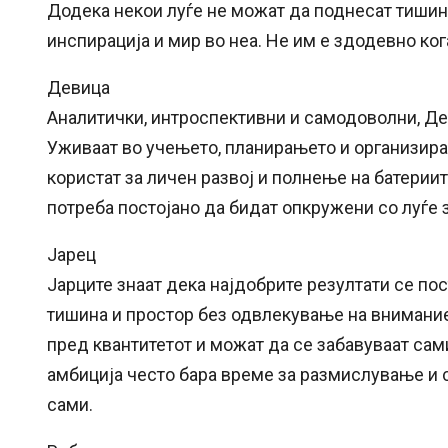
Додека некои луѓе не можат да поднесат тишина
инспирација и мир во неа. Не им е здодевно ког
Девица
Аналитички, интроспективни и самодоволни, Де
Уживаат во учењето, планирањето и организирањ
користат за личен развој и полнење на батерии
потреба постојано да бидат опкружени со луѓе 
Јарец
Јарците знаат дека најдобрите резултати се пост
тишина и простор без одвлекување на вниманиет
пред квантитетот и можат да се забавуваат сами
амбиција често бара време за размислување и с
сами.