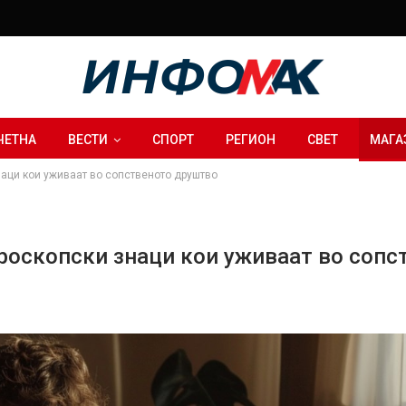
ЧЕТНА
ВЕСТИ
СПОРТ
РЕГИОН
СВЕТ
МАГА
наци кои уживаат во сопственото друштво
хороскопски знаци кои уживаат во соп