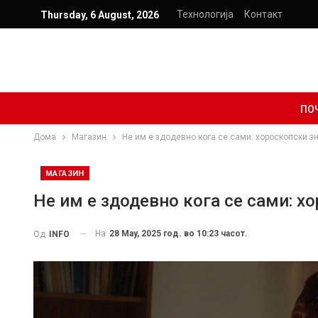
Технологија
Контакт
Thursday, 6 August, 2026
ПО
Дома
Магазин
Не им е здодевно кога се сами: хороскопски з
МАГАЗИН
Не им е здодевно кога се сами: 
На
28 May, 2025 год. во 10:23 часот.
Од
INFO