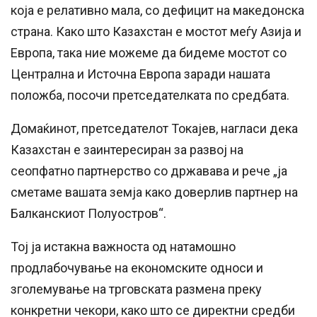
која е релативно мала, со дефицит на македонска
страна. Како што Казахстан е мостот меѓу Азија и
Европа, така ние можеме да бидеме мостот со
Централна и Источна Европа заради нашата
положба, посочи претседателката по средбата.
Домаќинот, претседателот Токаjев, нагласи дека
Казахстан е заинтересиран за развој на
сеопфатно партнерство со државава и рече „ја
сметаме вашата земја како доверлив партнер на
Балканскиот Полуостров“.
Тој ја истакна важноста од натамошно
продлабочување на економските односи и
зголемување на трговската размена преку
конкретни чекори, како што се директни средби