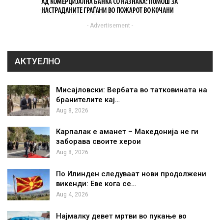
- Advertisement -
АКТУЕЛНО
Мисајловски: Вербата во татковината на
бранителите кај…
Aug 8, 2026
Карпалак е аманет – Македонија не ги
заборава своите херои
Aug 8, 2026
По Илинден следуваат нови продолжени
викенди: Еве кога се…
Aug 4, 2026
Најмалку девет мртви во пукање во