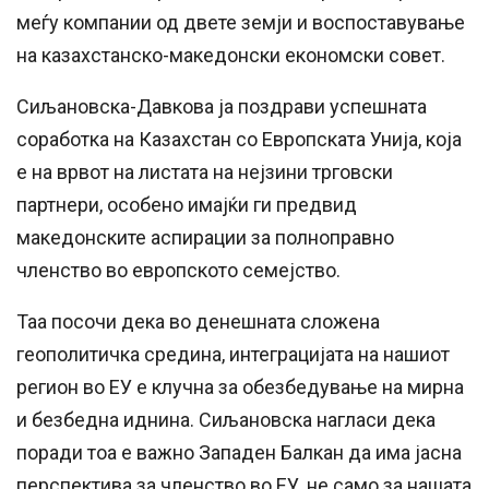
меѓу компании од двете земји и воспоставување
на казахстанско-македонски економски совет.
Сиљановска-Давкова ја поздрави успешната
соработка на Казахстан со Европската Унија, која
е на врвот на листата на нејзини трговски
партнери, особено имајќи ги предвид
македонските аспирации за полноправно
членство во европското семејство.
Таа посочи дека во денешната сложена
геополитичка средина, интеграцијата на нашиот
регион во ЕУ е клучна за обезбедување на мирна
и безбедна иднина. Сиљановска нагласи дека
поради тоа е важно Западен Балкан да има јасна
перспектива за членство во ЕУ, не само за нашата