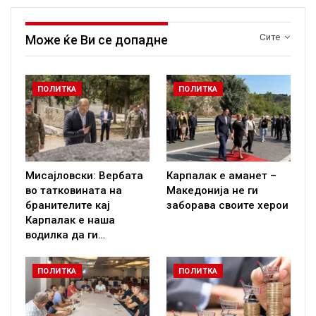
Сите
Може ќе Ви се допадне
ПОЛИТКА
ПОЛИТКА
Мисајловски: Вербата
Карпалак е аманет –
во татковината на
Македонија не ги
бранителите кај
заборава своите херои
Карпалак е наша
водилка да ги…
ПОЛИТКА
ПОЛИТКА