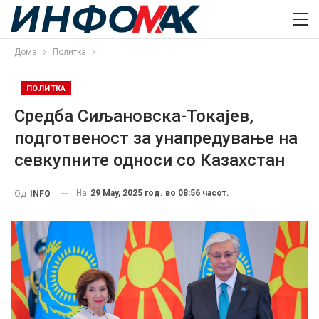
Дома
Политка
ПОЛИТКА
Средба Сиљановска-Токајев,
подготвеност за унапредување на
севкупните односи со Казахстан
На
29 May, 2025 год. во 08:56 часот.
Од
INFO