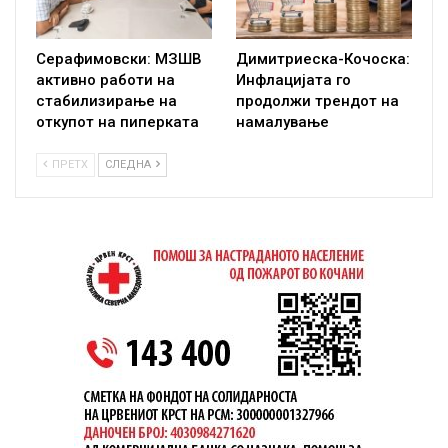
Серафимовски: МЗШВ
Димитриеска-Кочоска:
активно работи на
Инфлацијата го
стабилизирање на
продолжи трендот на
откупот на пиперката
намалување
ПРЕТХ
СЛЕДНА