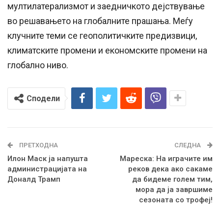
мултилатерализмот и заедничкото дејствување
во решавањето на глобалните прашања. Меѓу
клучните теми се геополитичките предизвици,
климатските промени и економските промени на
глобално ниво.
Сподели
ПРЕТХОДНА
СЛЕДНА
Илон Маск ја напушта
Мареска: На играчите им
администрацијата на
реков дека ако сакаме
Доналд Трамп
да бидеме голем тим,
мора да ја завршиме
сезоната со трофеј!