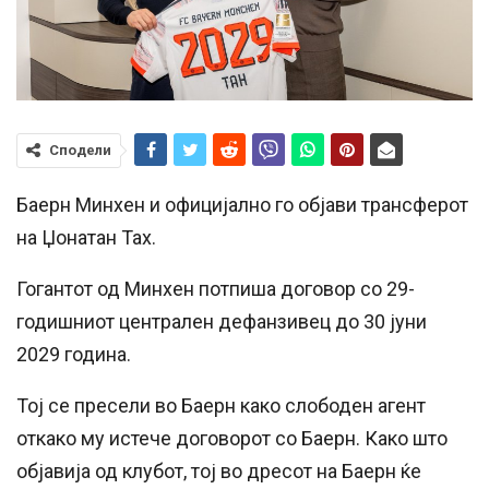
Сподели
Баерн Минхен и официјално го објави трансферот
на Џонатан Тах.
Гогантот од Минхен потпиша договор со 29-
годишниот централен дефанзивец до 30 јуни
2029 година.
Тој се пресели во Баерн како слободен агент
откако му истече договорот со Баерн. Како што
објавија од клубот, тој во дресот на Баерн ќе