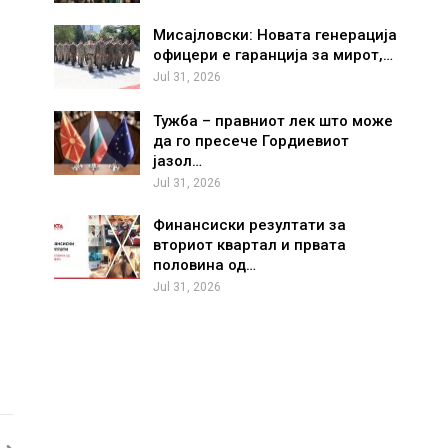
Мисајловски: Новата генерација
офицери е гаранција за мирот,…
Jul 31, 2026
Тужба – правниот лек што може
да го пресече Гордиевиот
јазол…
Jul 31, 2026
Финансиски резултати за
вториот квартал и првата
половина од…
Jul 31, 2026