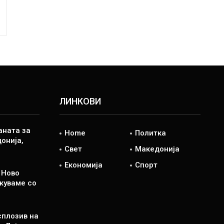
ЛИНКОВИ
аната за
Home
Политка
онија,
Свет
Македонија
Економија
Спорт
 Ново
жуваме со
сплозив на