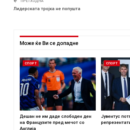
ПРЕТХОДНА
Лидерската тројка не попушта
Може ќе Ви се допадне
СПОРТ
СПОРТ
Дешан не им даде слободен ден
Јувентус пот
на Французите пред мечот со
репрезентат
Англија