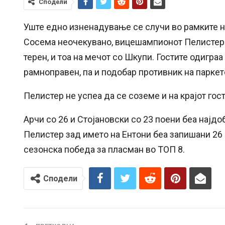
Сподели
Уште едно изненадување се случи во рамките н
Сосема неочекувано, вицешампионот Пелистер г
терен, и тоа на мечот со Шкупи. Гостите одиграа
рамноправен, па и подобар противник на паркет
Пелистер не успеа да се соземе и на крајот гост
Арчи со 26 и Стојановски со 23 поени беа најдо
Пелистер зад името на Ентони беа запишани 26 
сезонска победа за пласман во ТОП 8.
Сподели