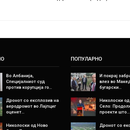
НО
ПОПУЛАРНО
Во Албанија,
И покрај забр
Специјалниот суд
влез во Макед
против корупција го…
бугарски…
Дронот со експлозив на
Николоски од
аеродромот во Лајпциг
Село: Продол
оценет…
проекти што…
Николоски од Ново
Дронот со ек