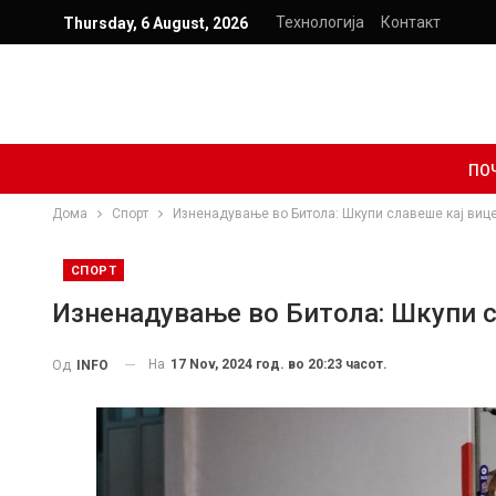
Технологија
Контакт
Thursday, 6 August, 2026
ПО
Дома
Спорт
Изненадување во Битола: Шкупи славеше кај ви
СПОРТ
Изненадување во Битола: Шкупи 
На
17 Nov, 2024 год. во 20:23 часот.
Од
INFO