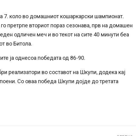
а 7. коло во домашниот кошаркарски шампионат.
о претрпе вториот пораз сезонава, прв на домашен
 еден одличен меч и во текот на сите 40 минути беа
от во Битола.
ите ја однесоа победата од 86-90.
бри реализатори во составот на Шкупи, додека кај
поени. Со оваа победа Шкупи дојде до третата