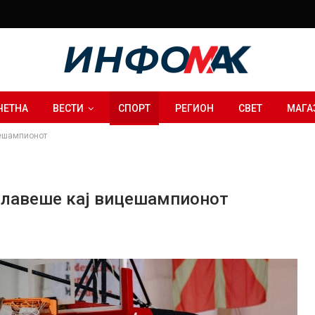
ЧЕТНА
ВЕСТИ
СПОРТ
РЕГИОН
СВЕТ
МАГА
цешампионот
славеше кај вицешампионот