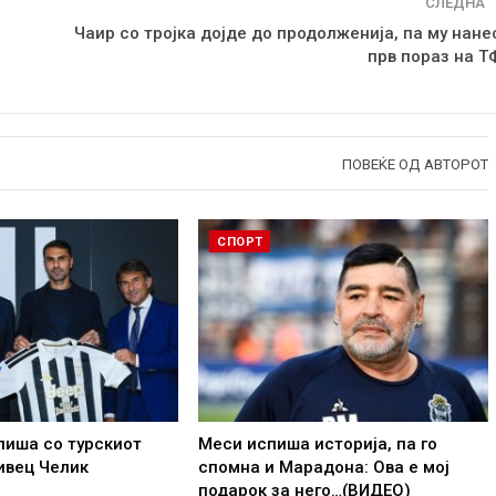
СЛЕДНА
Чаир со тројка дојде до продолженија, па му нане
прв пораз на Т
ПОВЕЌЕ ОД АВТОРОТ
СПОРТ
пиша со турскиот
Меси испиша историја, па го
ивец Челик
спомна и Марадона: Ова е мој
подарок за него…(ВИДЕО)