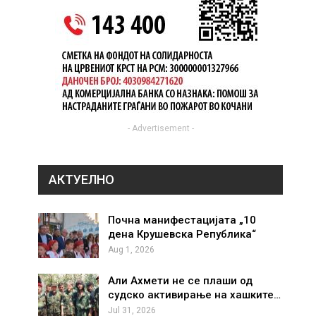
- Advertisement -
АКТУЕЛНО
Почна манифестацијата „10
дена Крушевска Република“
Aug 1, 2026
Али Ахмети не се плаши од
судско активирање на хашките…
Jul 31, 2026