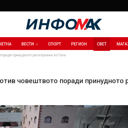
ЧЕТНА
ВЕСТИ
СПОРТ
РЕГИОН
СВЕТ
МАГА
 поради принудното раселување во Газа
ротив човештвото поради принудното 