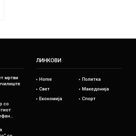
ЛИНКОВИ
ет мртви
Home
Политка
 училиште
Свет
Македонија
Економија
Спорт
р со
атиот
ефан…
а
то“ со