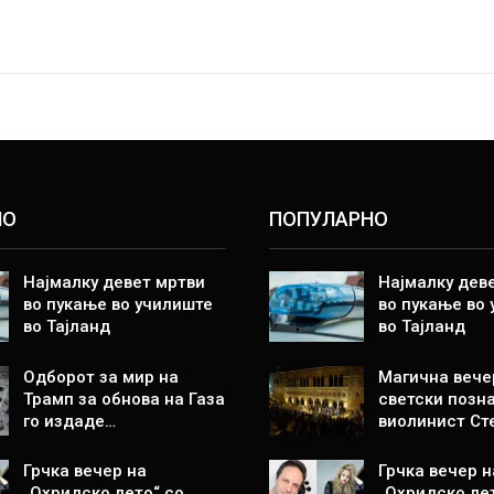
НО
ПОПУЛАРНО
Најмалку девет мртви
Најмалку дев
во пукање во училиште
во пукање во
во Тајланд
во Тајланд
Одборот за мир на
Магична вече
Трамп за обнова на Газа
светски позн
го издаде…
виолинист Ст
Грчка вечер на
Грчка вечер н
„Охридско лето“ со
„Охридско ле