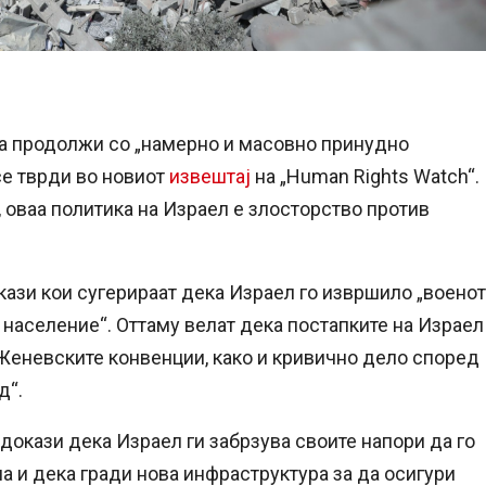
 да продолжи со „намерно и масовно принудно
се тврди во новиот
извештај
на „Human Rights Watch“.
 оваа политика на Израел е злосторство против
кази кои сугерираат дека Израел го извршило „воено
 население“. Оттаму велат дека постапките на Израел
Женевските конвенции, како и кривично дело според
д“.
 докази дека Израел ги забрзува своите напори да го
на и дека гради нова инфраструктура за да осигури