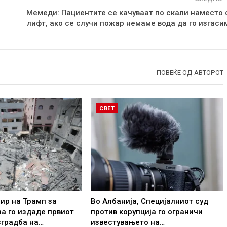
Mемеди: Пациентите се качуваат по скали наместо 
лифт, ако се случи пожар немаме вода да го изгаси
ПОВЕЌЕ ОД АВТОРОТ
СВЕТ
ир на Трамп за
Во Албанија, Специјалниот суд
за го издаде првиот
против корупција го ограничи
зградба на…
известувањето на…