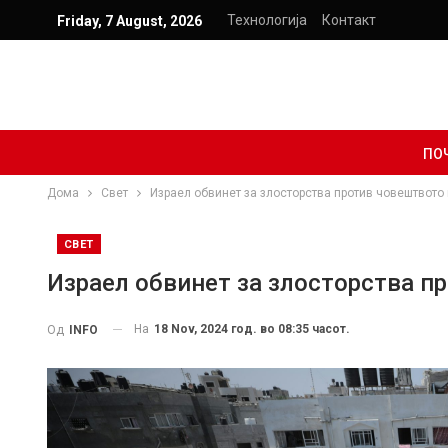
Технологија
Контакт
Friday, 7 August, 2026
ПО
Дома
Свет
Израел обвинет за злосторства против човештвото
СВЕТ
Израел обвинет за злосторства п
На
18 Nov, 2024 год. во 08:35 часот.
Од
INFO