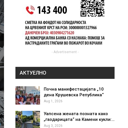
- Advertisement -
АКТУЕЛНО
Почна манифестацијата „10
дена Крушевска Република“
Aug 1, 2026
Уапсена жената позната како
„газдарицата“ на Камени кукли:…
Aug 3, 2026