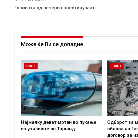
Горивата од вечерва поевтинуваат
Може ќе Ви се допадне
СВЕТ
СВЕТ
Најмалку девет мртви во пукање
Одборот за м
во училиште во Тајланд
обнова на Га
договор за и