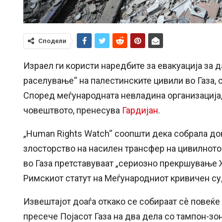
Сподели
Израел ги користи наредбите за евакуација за
раселување“ на палестинските цивили во Газа, 
Според меѓународната невладина организација,
човештвото, пренесува
Гардијан
.
„Human Rights Watch“ соопшти дека собрала до
злосторство на насилен трансфер на цивилното
во Газа претставуваат „сериозно прекршување 
Римскиот статут на Меѓународниот кривичен су
Извештајот доаѓа откако се собираат сè повеќе
пресече Појасот Газа на два дела со тампон-зо