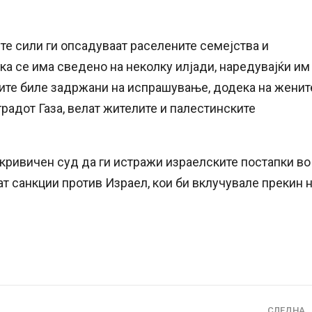
те сили ги опсадуваат раселените семејства и
ка се има сведено на неколку илјади, наредувајќи им
ажите биле задржани на испрашување, додека на женит
радот Газа, велат жителите и палестинските
 кривичен суд да ги истражи израелските постапки во
т санкции против Израел, кои би вклучувале прекин 
СЛЕДНА