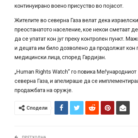
континуирано воено присуство во појасот.
Жителите во северна Газа велат дека израелски
преостанатото население, кое некои сметаат де
да се упатат кон југ преку контролен пункт. М
и децата им било дозволено да продолжат кон г
медицински лица, според Гардијан.
„Human Rights Watch“ го повика Меѓународниот
северна Газа, и апелираше да се имплементираа
продажбата на оружје.
Сподели
ПРЕТХОДНА