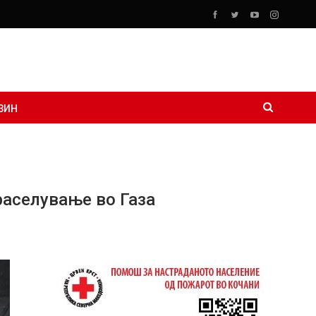
ЗИН
раселување во Газа