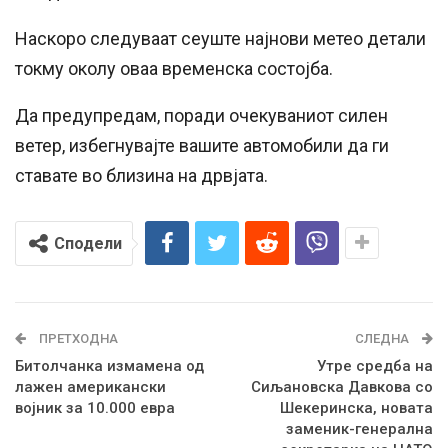
Наскоро следуваат сеуште најнови метео детали
токму околу оваа временска состојба.
Да предупредам, поради очекуваниот силен
ветер, избегнувајте вашите автомобили да ги
ставате во близина на дрвјата.
Сподели
ПРЕТХОДНА
СЛЕДНА
Битолчанка измамена од
Утре средба на
лажен американски
Сиљановска Давкова со
војник за 10.000 евра
Шекеринска, новата
заменик-генерална