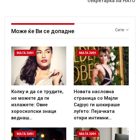
секретарка на НАТО
Сите
Може ќе Ви се допадне
МАГАЗИН
МАГАЗИН
Колку и да се трудите,
Новата насловна
не можете да ги
страница со Мајли
излажете: Овие
Сајрус ги шокираше
хороскопски знаци
луѓето: Пејачката
веднаш…
откри интимни…
МАГАЗИН
МАГАЗИН