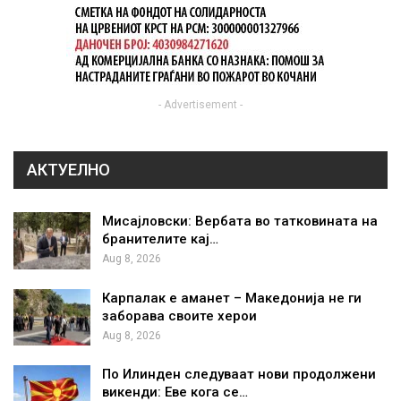
- Advertisement -
АКТУЕЛНО
Мисајловски: Вербата во татковината на
бранителите кај…
Aug 8, 2026
Карпалак е аманет – Македонија не ги
заборава своите херои
Aug 8, 2026
По Илинден следуваат нови продолжени
викенди: Еве кога се…