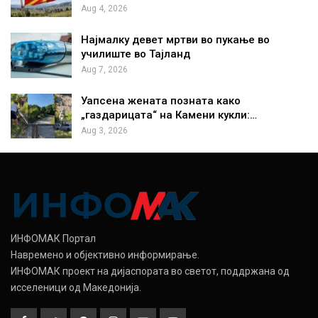
Aug 4, 2026
Најмалку девет мртви во пукање во
училиште во Тајланд
Aug 7, 2026
Уапсена жената позната како
„газдарицата“ на Камени кукли:…
Aug 3, 2026
ИНФОМАК Портал
Навремено и објективно информирање.
ИНФОМАК проект на дијаспората во светот, поддржана од
исселеници од Македонија.