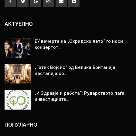
АКТУЕЛНО
ЕУ вечерта на „Охридско лето“ го носи
концертот…
„Готик Војсис“ од Велика Британија
настапија со…
„И Здравје и работа“: Рударството паѓа,
инвестициите…
ПОПУЛАРНО