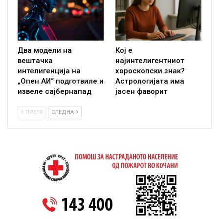
Два модели на
Кој е
вештачка
најинтелигентниот
интелигенција на
хороскопски знак?
„Опен АИ“ подготвиле и
Астрологијата има
извеле сајбернапад
јасен фаворит
ПРЕТХ
СЛЕДНА