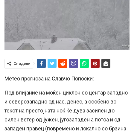
Сподели
Метео прогноза на Славчо Попоски:
Под влијание на моќен циклон со центар западно
и северозападно од нас, денес, а особено во
текот на престојната ноќ ќе дува засилен до
силен ветер од јужен, југозападен а потоа и од
западен правец (повремено и локално со брзина