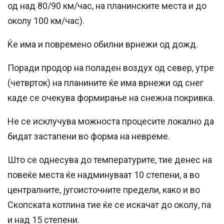
од над 80/90 км/час, на планинските места и до
околу 100 км/час).
Ќе има и повремено обилни врнежи од дожд.
Поради продор на поладен воздух од север, утре
(четврток) на планините ќе има врнежи од снег
каде се очекува формирање на снежна покривка.
Не се исклучува можноста процесите локално да
бидат застапени во форма на невреме.
Што се однесува до температурите, тие денес на
повеќе места ќе надминуваат 10 степени, а во
централните, југоисточните предели, како и во
Скопската котлина тие ќе се искачат до околу, па
и над 15 степени.