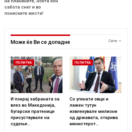
на планините, ноќта кон
сабота снег и во
пониските места!
Сите
Може ќе Ви се допадне
ПОЛИТКА
ПОЛИТКА
И покрај забраната за
Со угинати овци и
влез во Македонија,
лажен тутун
бугарски пратеници
извлекувале милиони
присуствувале на
од државата, открива
судење…
министерот…