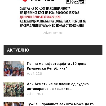
- Advertisement -
АКТУЕЛНО
Почна манифестацијата „10 дена
Крушевска Република“
Aug 1, 2026
Али Ахмети не се плаши од судско
активирање на хашките…
Jul 31, 2026
Тужба – правниот лек што може да го