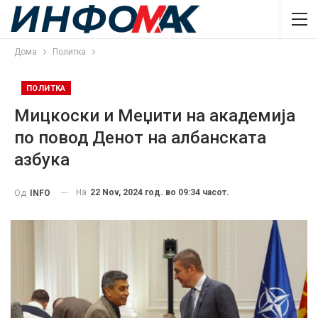
Дома
Политка
ПОЛИТКА
Mицкоски и Меџити на академија
по повод Денот на албанската
азбука
На
22 Nov, 2024 год. во 09:34 часот.
Од
INFO