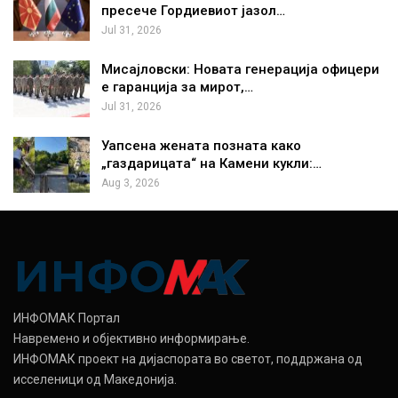
пресече Гордиевиот јазол…
Jul 31, 2026
Мисајловски: Новата генерација офицери
е гаранција за мирот,…
Jul 31, 2026
Уапсена жената позната како
„газдарицата“ на Камени кукли:…
Aug 3, 2026
ИНФОМАК Портал
Навремено и објективно информирање.
ИНФОМАК проект на дијаспората во светот, поддржана од
исселеници од Македонија.