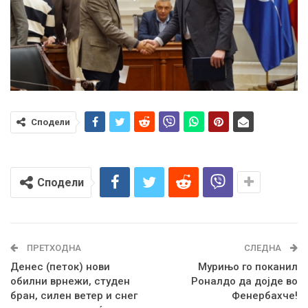
Сподели
Сподели
ПРЕТХОДНА
СЛЕДНА
Денес (петок) нови
Мурињо го поканил
обилни врнежи, студен
Роналдо да дојде во
бран, силен ветер и снег
Фенербахче!