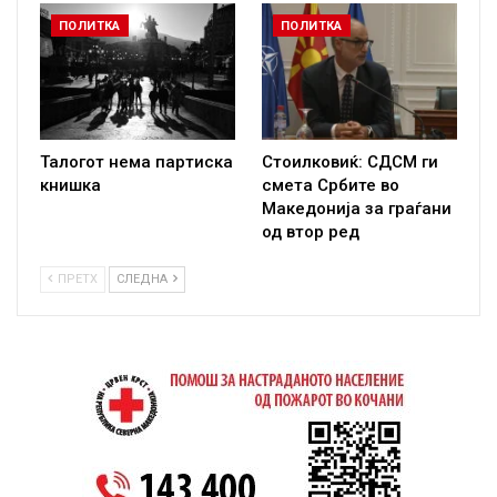
ПОЛИТКА
ПОЛИТКА
Талогот нема партиска
Стоилковиќ: СДСМ ги
книшка
смета Србите во
Македонија за граѓани
од втор ред
ПРЕТХ
СЛЕДНА