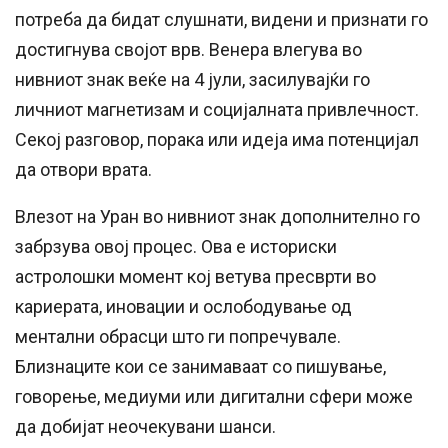
потреба да бидат слушнати, видени и признати го
достигнува својот врв. Венера влегува во
нивниот знак веќе на 4 јули, засилувајќи го
личниот магнетизам и социјалната привлечност.
Секој разговор, порака или идеја има потенцијал
да отвори врата.
Влезот на Уран во нивниот знак дополнително го
забрзува овој процес. Ова е историски
астролошки момент кој ветува пресврти во
кариерата, иновации и ослободување од
ментални обрасци што ги попречувале.
Близнаците кои се занимаваат со пишување,
говорење, медиуми или дигитални сфери може
да добијат неочекувани шанси.