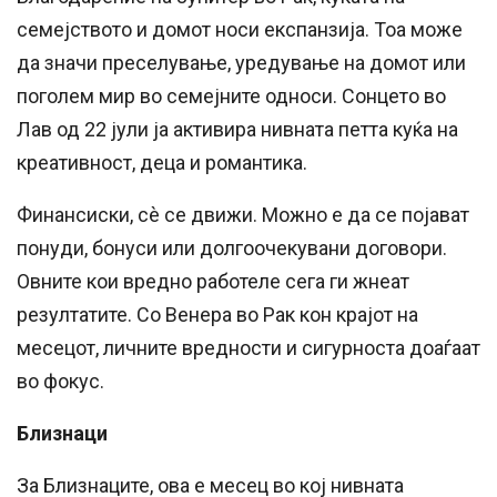
семејството и домот носи експанзија. Тоа може
да значи преселување, уредување на домот или
поголем мир во семејните односи. Сонцето во
Лав од 22 јули ја активира нивната петта куќа на
креативност, деца и романтика.
Финансиски, сè се движи. Можно е да се појават
понуди, бонуси или долгоочекувани договори.
Овните кои вредно работеле сега ги жнеат
резултатите. Со Венера во Рак кон крајот на
месецот, личните вредности и сигурноста доаѓаат
во фокус.
Близнаци
За Близнаците, ова е месец во кој нивната