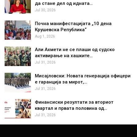
да стане дел од идната…
Jul 30, 2026
Почна манифестацијата „10 дена
Крушевска Република“
Aug 1, 2026
Али Ахмети не се плаши од судско
активирање на хашките…
Jul 31, 2026
Мисајловски: Новата генерација офицери
е гаранција за мирот,…
Jul 31, 2026
Финансиски резултати за вториот
квартал и првата половина од…
Jul 31, 2026