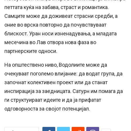
петтата куќа на забава, страст и романтика.
Самците може да доживеат страсни средби, а
оние во врска повторно да почувствуваат
блискост. Уран носи изненадувања, а младата
месечина во Лав отвора нова фаза во
партнерските односи.
На општествено ниво, Водолиите може да
очекуваат поголемо влијание: да водат група, да
започнат колективен проект или да станат
инспирација за заедницата. Сатурн им помага да
ги структуираат идеите и да ја прифатат
одговорноста за својот потенцијал.