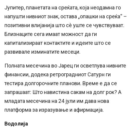
Јупитер, планетата на среќата, која неодамна го
напушти нивниот знак, остава „опашки на среќа“ –
позитивни влијанија што сè уште се чувствуваат.
Близнаците сега имаат можност да ги
капитализираат контактите и идеите што се
развивале изминатите месеци.
Полната месечина во Јарец ги осветлува нивните
финансии, додека ретроградниот Сатурн ги
тестира долгорочните планови. Време е да се
запрашаат: Што навистина сакам на долг рок? А
младата месечина на 24 јули им дава нова
платформа за изразување и афирмација.
Водолија