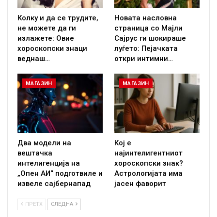
Колку и да се трудите,
Новата насловна
не можете да ги
страница со Мајли
излажете: Овие
Сајрус ги шокираше
хороскопски знаци
луѓето: Пејачката
веднаш…
откри интимни…
МАГАЗИН
МАГАЗИН
Два модели на
Кој е
вештачка
најинтелигентниот
интелигенција на
хороскопски знак?
„Опен АИ“ подготвиле и
Астрологијата има
извеле сајбернапад
јасен фаворит
ПРЕТХ
СЛЕДНА