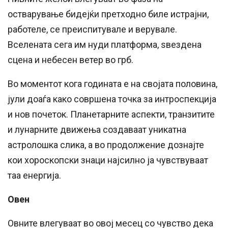
остварување бидејќи претходно биле истрајни,
работеле, се преиспитувале и верувале.
Вселената сега им нуди платформа, ѕвездена
сцена и небесен ветер во грб.
Во моментот кога годината е на својата половина,
јули доаѓа како совршена точка за интроспекција
и нов почеток. Планетарните аспекти, транзитите
и лунарните движења создаваат уникатна
астролошка слика, а во продолжение дознајте
кои хороскопски знаци најсилно ја чувствуваат
таа енергија.
Овен
Овните влегуваат во овој месец со чувство дека