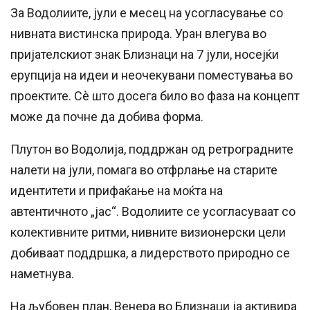
За Водолиите, јули е месец на усогласување со
нивната вистинска природа. Уран влегува во
пријателскиот знак Близнаци на 7 јули, носејќи
ерупција на идеи и неочекувани поместувања во
проектите. Сè што досега било во фаза на концепт
може да почне да добива форма.
Плутон во Водолија, поддржан од ретроградните
налети на јули, помага во отфрлање на старите
идентитети и прифаќање на моќта на
автентичното „јас“. Водолиите се усогласуваат со
колективните ритми, нивните визионерски цели
добиваат поддршка, а лидерството природно се
наметнува.
На љубовен план, Венера во Близнаци ја активира