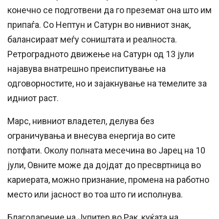
конечно се подготвени да го преземат она што им
припаѓа. Со Нептун и Сатурн во нивниот знак,
балансираат меѓу соништата и реалноста.
Ретроградното движење на Сатурн од 13 јули
најавува внатрешно преиспитување на
одговорностите, но и зајакнување на темелите за
идниот раст.
Марс, нивниот владетел, делува без
ограничувања и внесува енергија во сите
потфати. Околу полната месечина во Јарец на 10
јули, Овните може да дојдат до пресвртница во
кариерата, можно признание, промена на работно
место или јасност во тоа што ги исполнува.
Благодарение на Јупитер во Рак, куќата на