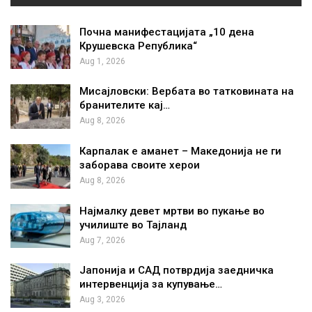
Почна манифестацијата „10 дена
Крушевска Република“
Aug 1, 2026
Мисајловски: Вербата во татковината на
бранителите кај…
Aug 8, 2026
Карпалак е аманет – Македонија не ги
заборава своите херои
Aug 8, 2026
Најмалку девет мртви во пукање во
училиште во Тајланд
Aug 7, 2026
Јапонија и САД потврдија заедничка
интервенција за купување…
Aug 3, 2026