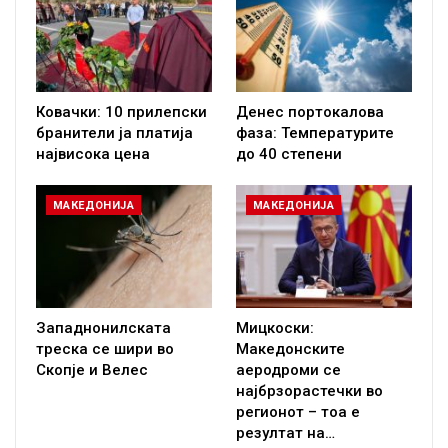
Ковачки: 10 прилепски
Денес портокалова
бранители ја платија
фаза: Температурите
највисока цена
до 40 степени
МАКЕДОНИЈА
МАКЕДОНИЈА
Западнонилската
Мицкоски:
треска се шири во
Македонските
Скопје и Велес
аеродроми се
најбрзорастечки во
регионот – тоа е
резултат на…