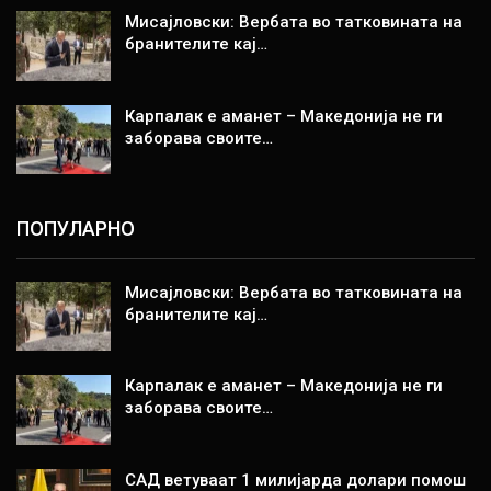
Мисајловски: Вербата во татковината на
бранителите кај…
Карпалак е аманет – Македонија не ги
заборава своите…
ПОПУЛАРНО
Мисајловски: Вербата во татковината на
бранителите кај…
Карпалак е аманет – Македонија не ги
заборава своите…
САД ветуваат 1 милијарда долари помош