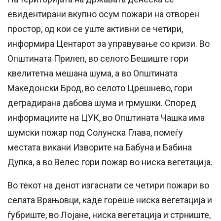
евидентирани вкупно осум пожари на отворен
простор, од кои се уште активни се четири,
информира Центарот за управување со кризи. Во
Општината Прилеп, во селото Бешиште гори
квелитетна мешана шума, а во Општината
Македонски Брод, во селото Црешнево, гори
деградирана дабова шума и грмушки. Според
информациите на ЦУК, во Општината Чашка има
шумски пожар под Солунска Глава, помеѓу
местата викани Изворите на Бабуна и Бабина
Дупка, а во Велес гори пожар во ниска вегетација.
Во текот на денот изгаснати се четири пожари во
селата Врањовци, каде гореше ниска вегетација и
ѓубриште, во Лојане, ниска вегетација и стрниште,