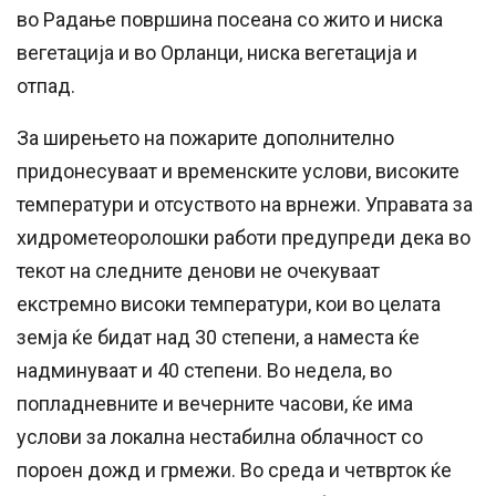
во Радање површина посеана со жито и ниска
вегетација и во Орланци, ниска вегетација и
отпад.
За ширењето на пожарите дополнително
придонесуваат и временските услови, високите
температури и отсуството на врнежи. Управата за
хидрометеоролошки работи предупреди дека во
текот на следните денови не очекуваат
екстремно високи температури, кои во целата
земја ќе бидат над 30 степени, а наместа ќе
надминуваат и 40 степени. Во недела, во
попладневните и вечерните часови, ќе има
услови за локална нестабилна облачност со
пороен дожд и грмежи. Во среда и четврток ќе