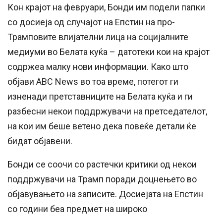
Кон крајот на февруари, Бонди им подели папки
со досиеја од случајот на Епстин на про-
Трамповите влијателни лица на социјалните
медиуми во Белата куќа – датотеки кои на крајот
содржеа малку нови информации. Како што
објави ABC News во тоа време, потегот ги
изненади претставниците на Белата куќа и ги
разбесни некои поддржувачи на претседателот,
на кои им беше ветено дека повеќе детали ќе
бидат објавени.
Бонди се соочи со растечки критики од некои
поддржувачи на Трамп поради доцнењето во
објавувањето на записите. Досиејата на Епстин
со години беа предмет на широко