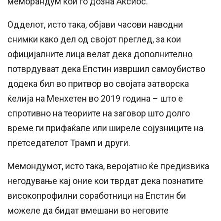
меморандум кои го дозна Аксиос.
Одделот, исто така, објави часови наводни
снимки како дел од својот преглед, за кои
официјалните лица велат дека дополнително
потврдуваат дека Епстин извршил самоубиство
додека бил во притвор во својата затворска
ќелија на Менхетен во 2019 година – што е
спротивно на теориите на заговор што долго
време ги прифаќале или ширеле сојузниците на
претседателот Трамп и други.
Мемондумот, исто така, веројатно ќе предизвика
негодување кај оние кои тврдат дека познатите
високопрофилни соработници на Епстин би
можеле да бидат вмешани во неговите