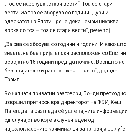
„Тоа се нарекува „стари вести“. Тоа се стари
вести. За тоа се зборува со години. Дури и
адвокатот на Епстин рече дека немам никаква
врска со тоа – тоа се стари вести“, рече тој.
„За ова се зборува со години и години. И како што
знаете, не бев пријателски расположен со Епстин
веројатно 18 години пред да почине. Воопшто не
бев пријателски расположен со него“, додаде
Трамп.
Во напнати приватни разговори, Бонди претходно
извршил притисок врз директорот на ФБИ, Кеш
Пател, да ги разгледа сè уште тајните информации
од случајот во кој е вклучен еден од
најозлогласените криминалци за трговија со луѓе