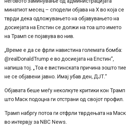
неговото заминување од администрацијата
минатиот месец – сподели објава на X во која се
тврди дека одложувањето на објавувањето на
досиејата на Епстин се должи на тоа што името
на Трамп се појавува во нив.
„Време е да се фрли навистина големата бомба:
@realDonaldTrump е во досиејата на Епстин“,
напиша тој. „Тоа е вистинската причина зошто тие
не се објавени јавно. Имај убав ден, ДЈТ.“
Објавата беше меѓу неколкуте критики кон Трамп
што Маск подоцна ги отстрани од својот профил.
Трамп набргу потоа ги отфрли тврдењата на Маск
во интервју за NBC News.