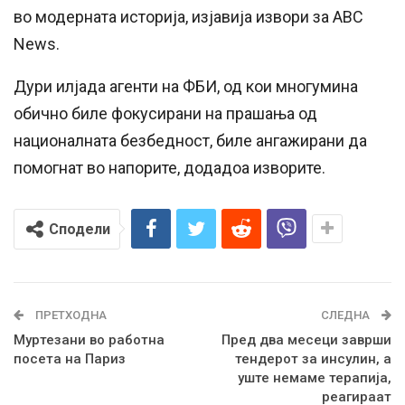
во модерната историја, изјавија извори за ABC
News.
Дури илјада агенти на ФБИ, од кои многумина
обично биле фокусирани на прашања од
националната безбедност, биле ангажирани да
помогнат во напорите, додадоа изворите.
Сподели
ПРЕТХОДНА
СЛЕДНА
Муртезани во работна
Пред два месеци заврши
посета на Париз
тендерот за инсулин, а
уште немаме терапија,
реагираат