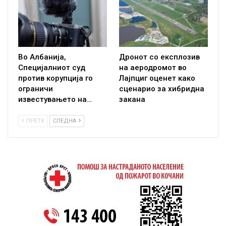
Во Албанија,
Дронот со експлозив
Специјалниот суд
на аеродромот во
против корупција го
Лајпциг оценет како
ограничи
сценарио за хибридна
известувањето на…
закана
ПРЕТХ
СЛЕДНА