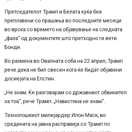
Претседателот Трамп и Белата куќа беа
преплавени со прашања во последните месеци
во врска со времето на објавување на следната
„фаза“ од документите што претходно ги вети
Бонди.
Во размена во Овалната соба на 22 април, Трамп
рече дека не бил свесен кога ќе бидат објавени
досиејата на Епстин.
„Не знам. Ќе разговарам со државниот обвинител
за тоа“, рече Трамп. „Навистина не знам“.
Технолошкиот милијардер Илон Маск, во
средината на јавна расправија со Трамп по