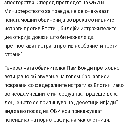
злосторства. Според прегледот на ФБИ и
Министерството за правда, не се очекуваат
понатамошни обвиненија во врска со нивните
истраги против Епстин, бидејќи истражителите
„не открија докази што би можеле да
претпостават истрага против необвинети трети
страни“.
Генералната обвинителка Пам Бонди претходно
вети јавно објавување на голем број записи
поврзани со федералните истраги за Епстин, иако
во неодамнешните интервјуа таа тврдеше дека
доцнењето се припишува на „десетици илјади“
видеа во посед на ФБИ кои прикажуваат
потенцијална порнографија на малолетници.