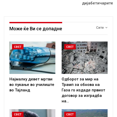
дијабетичарите
Сите
Може ќе Ви се допадне
СВЕТ
СВЕТ
Најмалку девет мртви
Одборот за мир на
во пукање во училиште
Трамп за обнова на
во Тајланд
Газа го издаде првиот
договор за изградба
на…
СВЕТ
СВЕТ