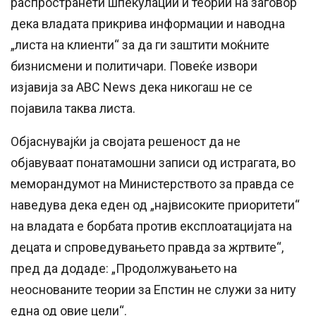
распространети шпекулации и теории на заговор
дека владата прикрива информации и наводна
„листа на клиенти“ за да ги заштити моќните
бизнисмени и политичари. Повеќе извори
изјавија за ABC News дека никогаш не се
појавила таква листа.
Објаснувајќи ја својата решеност да не
објавуваат понатамошни записи од истрагата, во
меморандумот на Министерството за правда се
наведува дека еден од „највисоките приоритети“
на владата е борбата против експлоатацијата на
децата и спроведувањето правда за жртвите“,
пред да додаде: „Продолжувањето на
неоснованите теории за Епстин не служи за ниту
една од овие цели“.