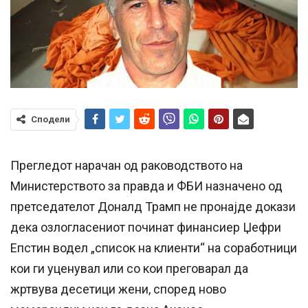
Сподели
Прегледот нарачан од раководството на
Министерството за правда и ФБИ назначено од
претседателот Доналд Трамп не пронајде докази
дека озлогласениот починат финансиер Џефри
Епстин водел „список на клиенти“ на соработници
кои ги уценувал или со кои преговарал да
жртвува десетици жени, според ново