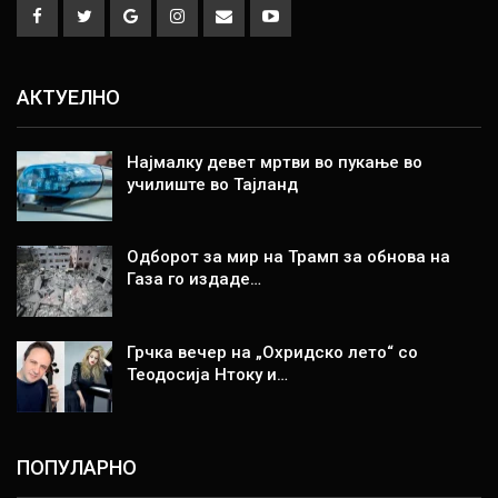
АКТУЕЛНО
Најмалку девет мртви во пукање во
училиште во Тајланд
Одборот за мир на Трамп за обнова на
Газа го издаде…
Грчка вечер на „Охридско лето“ со
Теодосија Нтоку и…
ПОПУЛАРНО