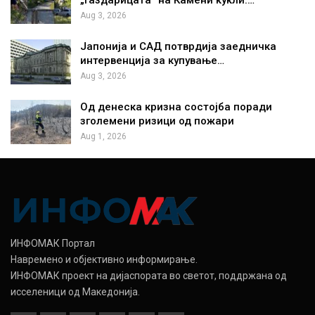
„газдарицата“ на Камени кукли:…
Aug 3, 2026
Јапонија и САД потврдија заедничка
интервенција за купување…
Aug 3, 2026
Од денеска кризна состојба поради
зголемени ризици од пожари
Aug 1, 2026
ИНФОМАК Портал
Навремено и објективно информирање.
ИНФОМАК проект на дијаспората во светот, поддржана од
исселеници од Македонија.