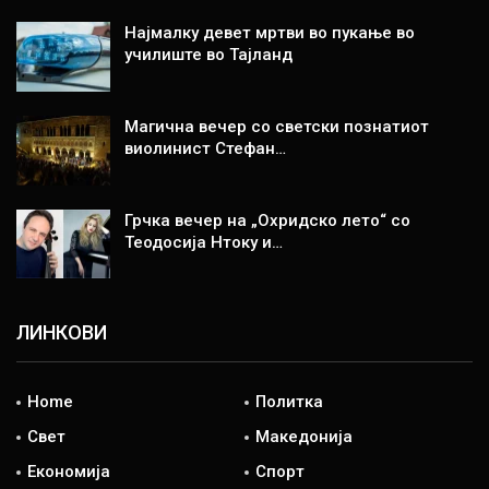
Најмалку девет мртви во пукање во
училиште во Тајланд
Магична вечер со светски познатиот
виолинист Стефан…
Грчка вечер на „Охридско лето“ со
Теодосија Нтоку и…
ЛИНКОВИ
Home
Политка
Свет
Македонија
Економија
Спорт