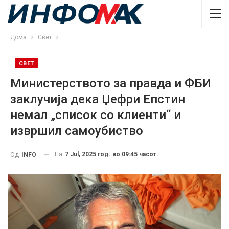
Дома
Свет
СВЕТ
Министерството за правда и ФБИ
заклучија дека Џефри Епстин
немал „список со клиенти“ и
извршил самоубиство
На
7 Jul, 2025 год. во 09:45 часот.
Од
INFO