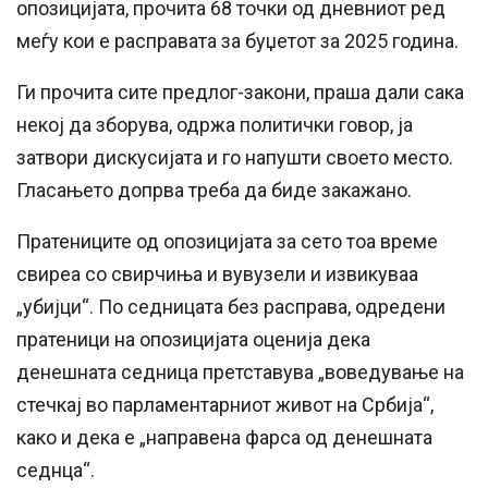
опозицијата, прочита 68 точки од дневниот ред
меѓу кои е расправата за буџетот за 2025 година.
Ги прочита сите предлог-закони, праша дали сака
некој да зборува, одржа политички говор, ја
затвори дискусијата и го напушти своето место.
Гласањето допрва треба да биде закажано.
Пратениците од опозицијата за сето тоа време
свиреа со свирчиња и вувузели и извикуваа
„убијци“. По седницата без расправа, одредени
пратеници на опозицијата оценија дека
денешната седница претставува „воведување на
стечкај во парламентарниот живот на Србија“,
како и дека е „направена фарса од денешната
седнца“.