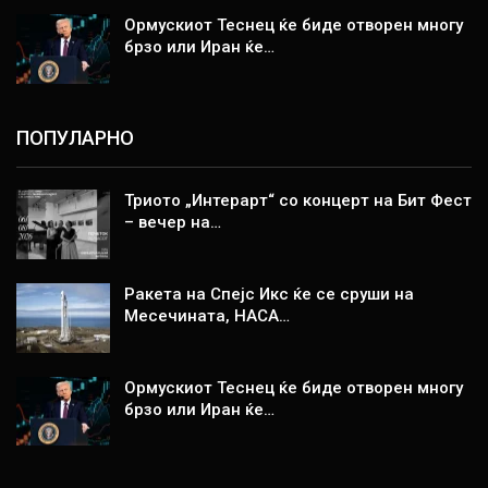
Ормускиот Теснец ќе биде отворен многу
брзо или Иран ќе…
ПОПУЛАРНО
Триото „Интерарт“ со концерт на Бит Фест
– вечер на…
Ракета на Спејс Икс ќе се сруши на
Месечината, НАСА…
Ормускиот Теснец ќе биде отворен многу
брзо или Иран ќе…