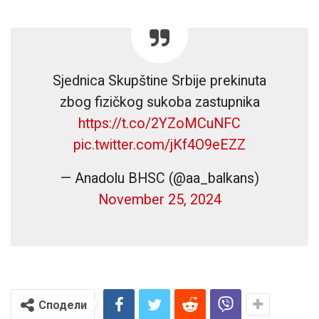
Sjednica Skupštine Srbije prekinuta
zbog fizičkog sukoba zastupnika
https://t.co/2YZoMCuNFC
pic.twitter.com/jKf4O9eEZZ
— Anadolu BHSC (@aa_balkans)
November 25, 2024
Сподели