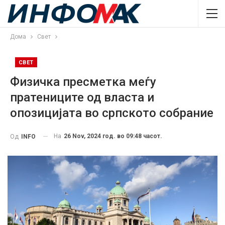
Дома
Свет
СВЕТ
Физичка пресметка меѓу
пратениците од власта и
опозицијата во српското собрание
На
26 Nov, 2024 год. во 09:48 часот.
Од
INFO