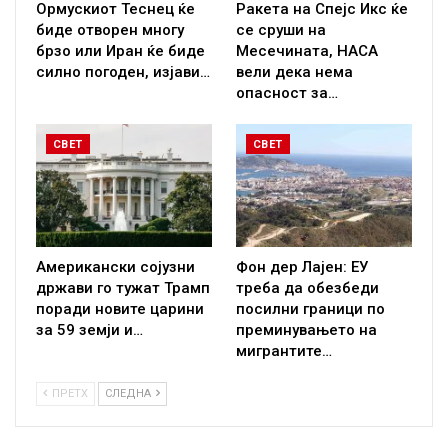
Ормускиот Теснец ќе
Ракета на Спејс Икс ќе
биде отворен многу
се сруши на
брзо или Иран ќе биде
Месечината, НАСА
силно погоден, изјави…
вели дека нема
опасност за…
СВЕТ
СВЕТ
Американски сојузни
Фон дер Лајен: ЕУ
држави го тужат Трамп
треба да обезбеди
поради новите царини
посилни граници по
за 59 земји и…
преминувањето на
мигрантите…
ПРЕТХ
СЛЕДНА