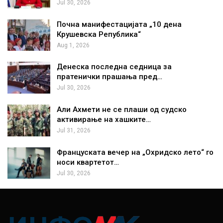
Jul 30, 2026
Почна манифестацијата „10 дена
Крушевска Република“
Aug 1, 2026
Денеска последна седница за
пратенички прашања пред…
Jul 30, 2026
Али Ахмети не се плаши од судско
активирање на хашките…
Jul 31, 2026
Француската вечер на „Охридско лето“ го
носи квартетот…
Jul 30, 2026