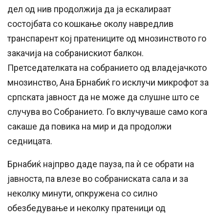
дел од нив продолжија да ја ескалираат
состојбата со кошкање околу навредлив
транспарент кој пратениците од мнозинството го
закачија на собранискиот балкон.
Претседателката на собранието од владејачкото
мнозинство, Ана Брнабиќ го исклучи микрофот за
српската јавност да не може да слушне што се
случува во Собранието. Го вклучуваше само кога
сакаше да повика на мир и да продолжи
седницата.
Брнабиќ најпрво даде пауза, па ѝ се обрати на
јавноста, па влезе во собраниската сала и за
неколку минути, опкружена со силно
обезбедување и неколку пратеници од