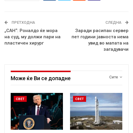
ПРЕТХОДНА
СЛЕДНА
„САН“: Роналдо ќе мора
Заради расипан сервер
на суд, му должи пари на
пет години јавноста нема
пластичен хирург
увид во мапата на
загадувачи
Сите
Може ќе Ви се допадне
СВЕТ
СВЕТ