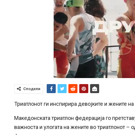
Сподели
Триатлонот ги инспирира девојките и жените на 
Македонската триатлон федерација го претставу
важноста и улогата на жените во триатлонот – 