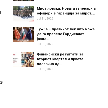
Мисајловски: Новата генерација
м
офицери е гаранција за мирот,…
Jul 31, 2026
Тужба – правниот лек што може
да го пресече Гордиевиот
јазол…
Jul 31, 2026
Финансиски резултати за
вториот квартал и првата
половина од…
Jul 31, 2026
жи