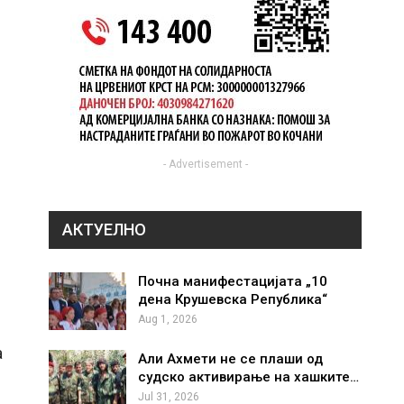
- Advertisement -
АКТУЕЛНО
Почна манифестацијата „10
дена Крушевска Република“
Aug 1, 2026
а
Али Ахмети не се плаши од
судско активирање на хашките…
Jul 31, 2026