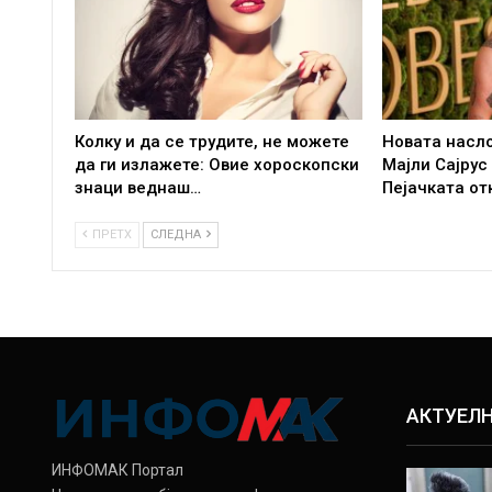
Колку и да се трудите, не можете
Новата насл
да ги излажете: Овие хороскопски
Мајли Сајрус
знаци веднаш…
Пејачката от
ПРЕТХ
СЛЕДНА
АКТУЕЛ
ИНФОМАК Портал