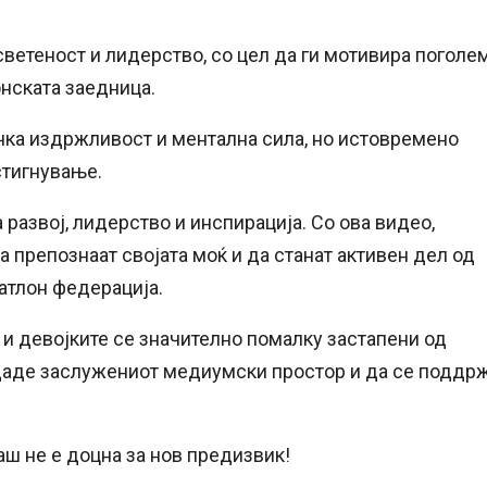
осветеност и лидерство, со цел да ги мотивира поголе
онската заедница.
ичка издржливост и ментална сила, но истовремено
стигнување.
а развој, лидерство и инспирација. Со ова видео,
а препознаат својата моќ и да станат активен дел од
атлон федерација.
е и девојките се значително помалку застапени од
 даде заслужениот медиумски простор и да се поддр
аш не е доцна за нов предизвик!