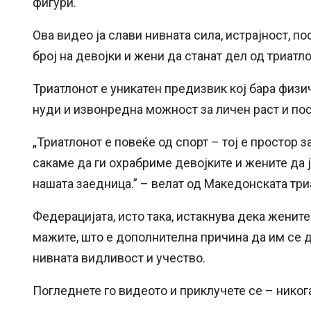
фигури.
Ова видео ја слави нивната сила, истрајност, п
број на девојки и жени да станат дел од триатл
Триатлонот е уникатен предизвик кој бара физ
нуди и извонредна можност за личен раст и по
„Триатлонот е повеќе од спорт – тој е простор з
сакаме да ги охрабриме девојките и жените да ј
нашата заедница.” – велат од Македонската три
Федерацијата, исто така, истакнува дека женит
мажите, што е дополнителна причина да им се
нивната видливост и учество.
Погледнете го видеото и приклучете се – никог