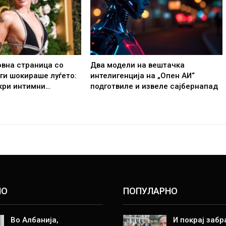
овна страница со
Два модели на вештачка
 ги шокираше луѓето:
интелигенција на „Опен АИ“
кри интимни…
подготвиле и извеле сајбернапад
НО
ПОПУЛАРНО
Во Албанија,
И покрај забр