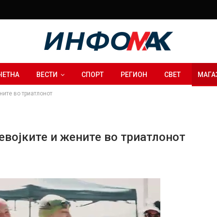
ЧЕТНА
ВЕСТИ
СПОРТ
РЕГИОН
СВЕТ
МАГА
ните во триатлонот
евојките и жените во триатлонот