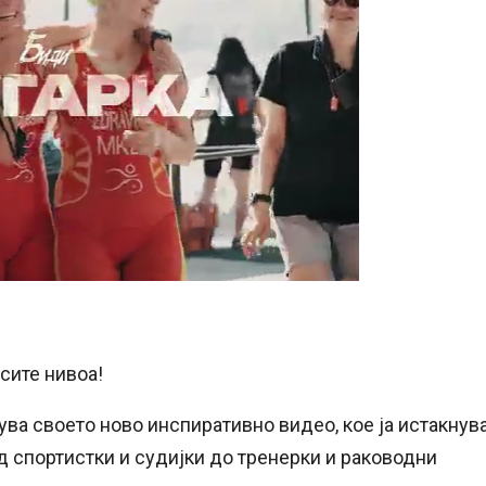
сите нивоа!
ва своето ново инспиративно видео, кое ја истакнув
од спортистки и судијки до тренерки и раководни