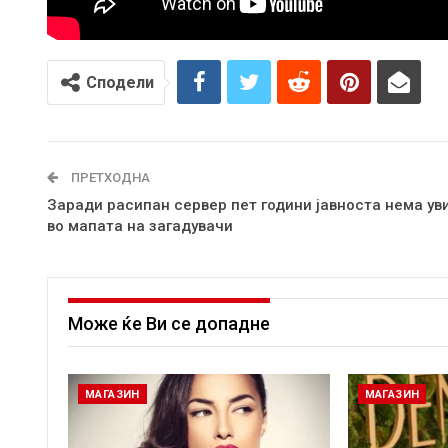
Сподели
ПРЕТХОДНА
Заради расипан сервер пет години јавноста нема ув
во мапата на загадувачи
Може ќе Ви се допадне
МАГАЗИН
МАГАЗИН