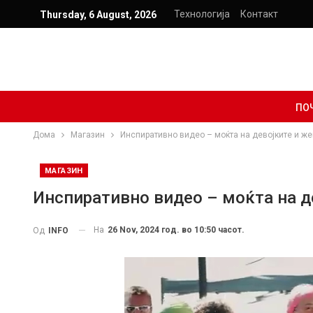
Технологија
Контакт
Thursday, 6 August, 2026
ПО
Дома
Магазин
Инспиративно видео – моќта на девојките и же
МАГАЗИН
Инспиративно видео – моќта на д
На
26 Nov, 2024 год. во 10:50 часот.
Од
INFO