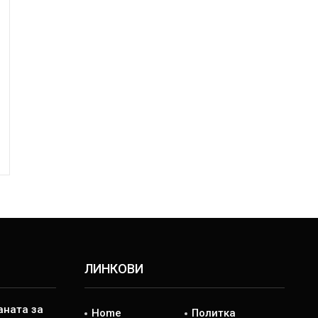
ЛИНКОВИ
аната за
Home
Политка