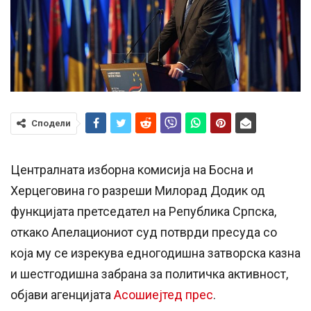
Сподели
Централната изборна комисија на Босна и
Херцеговина го разреши Милорад Додик од
функцијата претседател на Република Српска,
откако Апелациониот суд потврди пресуда со
која му се изрекува едногодишна затворска казна
и шестгодишна забрана за политичка активност,
објави агенцијата
Асошиејтед прес
.