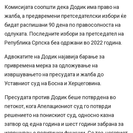
Комисијата соопшти дека Додик има право на
жалба, а предвремени претседателски избори ќе
бидат распишани 90 дена по правосолноста на
одлуката. Последните избори за претседател на
Република Српска беа одржани во 2022 година.
Адвокатите на Додик најавија барање за
привремена мерка за одложување на
извршувањето на пресудата и жалба до
Уставниот суд на Босна и Херцеговина.
Пресудата против Додик беше потврдена во
петокот, кога Апелациониот суд го потврди
решението на понискиот суд, односно казна
затвор од една година и шест години забрана за
извршување политички функции. Со тоа, неговиот