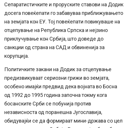
Сепаратистичките и проруските ставови на Додик
досега повеќепати го забавуваа приближувањето
на земјата кон ЕУ. Тој повеќепати повикуваше на
отцепување на Република Српска и нејзино
приклучување кон Србија, што доведе до
санкции од страна на САД и обвиненија за
корупција.
Политичките закани на Додик за отцепување
предизвикуваат сериозни грижи во земјата,
особено имајќи предвид дека војната во Босна
од 1992 до 1995 година започна токму кога
босанските Срби се побунија против
независноста од поранешна Југославија,
обидувајќи се да формираат мини-држава со цел