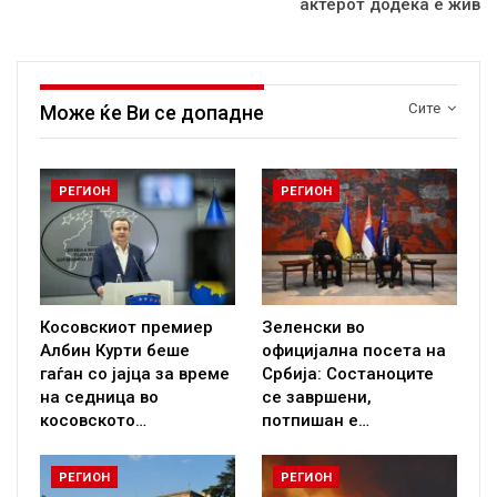
актерот додека е жив
Сите
Може ќе Ви се допадне
РЕГИОН
РЕГИОН
Косовскиот премиер
Зеленски во
Албин Курти беше
официјална посета на
гаѓан со јајца за време
Србија: Состаноците
на седница во
се завршени,
косовското…
потпишан е…
РЕГИОН
РЕГИОН