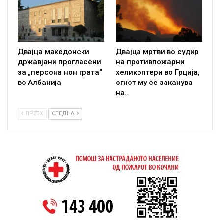
Двајца македонски
Двајца мртви во судир
државјани прогласени
на противпожарни
за „персона нон грата“
хеликоптери во Грција,
во Албанија
огнот му се заканува
на…
ПРЕТХ
СЛЕДНА