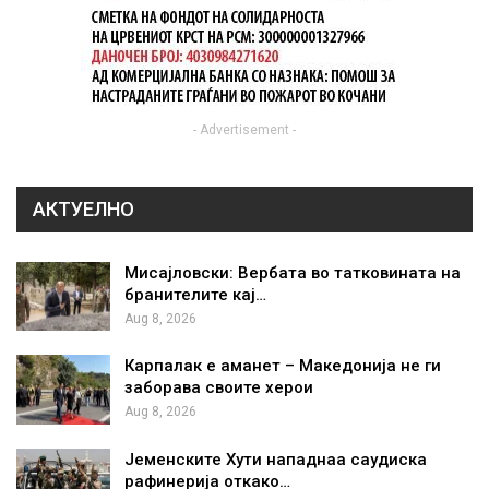
- Advertisement -
АКТУЕЛНО
Мисајловски: Вербата во татковината на
бранителите кај…
Aug 8, 2026
Карпалак е аманет – Македонија не ги
заборава своите херои
Aug 8, 2026
Јеменските Хути нападнаа саудиска
рафинерија откако…