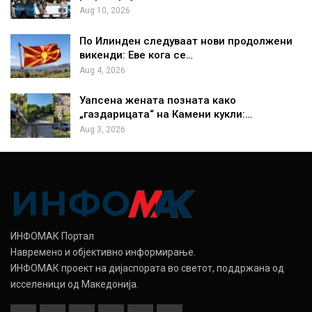
Aug 10, 2026
По Илинден следуваат нови продолжени
викенди: Еве кога се…
Aug 4, 2026
Уапсена жената позната како
„газдарицата“ на Камени кукли:…
Aug 3, 2026
ИНФОМАК Портал
Навремено и објективно информирање.
ИНФОМАК проект на дијаспората во светот, поддржана од
исселеници од Македонија.