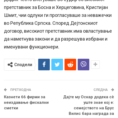
претставник за Босна и Херцеговина, Кристијан
Шмит, чии одлуки ги прогласуваше за неважечки
во Република Српска. Според Дејтонскиот
договор, високиот претставник има овластување
да наметнува закони и да разрешува избрани и
именувани функционери.
Сподели
ПРЕТХОДНА
СЛЕДНА
Казнети 66 фирми за
Дајте му Оскар додека сè
неиздавање фискални
уште знае кој е:
сметки
семејството на Брус
Вилис бара награда за