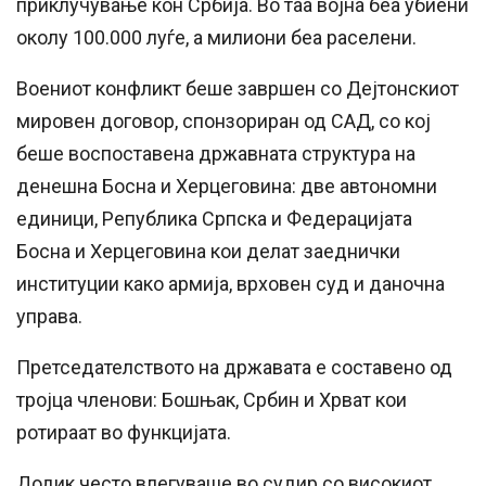
приклучување кон Србија. Во таа војна беа убиени
околу 100.000 луѓе, а милиони беа раселени.
Воениот конфликт беше завршен со Дејтонскиот
мировен договор, спонзориран од САД, со кој
беше воспоставена државната структура на
денешна Босна и Херцеговина: две автономни
единици, Република Српска и Федерацијата
Босна и Херцеговина кои делат заеднички
институции како армија, врховен суд и даночна
управа.
Претседателството на државата е составено од
тројца членови: Бошњак, Србин и Хрват кои
ротираат во функцијата.
Додик често влегуваше во судир со високиот