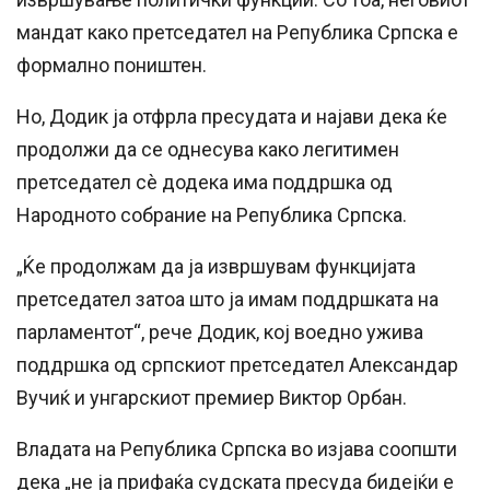
мандат како претседател на Република Српска е
формално поништен.
Но, Додик ја отфрла пресудата и најави дека ќе
продолжи да се однесува како легитимен
претседател сè додека има поддршка од
Народното собрание на Република Српска.
„Ќе продолжам да ја извршувам функцијата
претседател затоа што ја имам поддршката на
парламентот“, рече Додик, кој воедно ужива
поддршка од српскиот претседател Александар
Вучиќ и унгарскиот премиер Виктор Орбан.
Владата на Република Српска во изјава соопшти
дека „не ја прифаќа судската пресуда бидејќи е