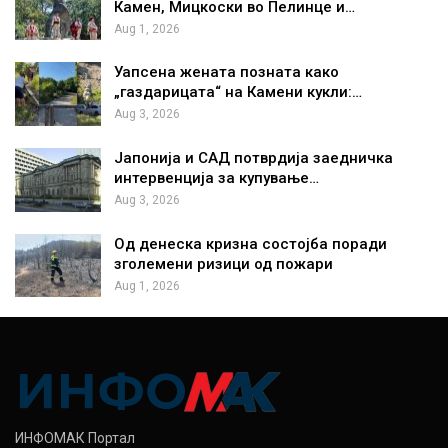
Камен, Мицкоски во Пелинце и…
Aug 1, 2026
Уапсена жената позната како
„газдарицата“ на Камени кукли:…
Aug 3, 2026
Јапонија и САД потврдија заедничка
интервенција за купување…
Aug 3, 2026
Од денеска кризна состојба поради
зголемени ризици од пожари
Aug 1, 2026
ИНФОМАК Портал