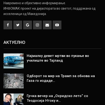
Навремено и објективно информирање.
ИНФОМАК проект на дијаспората во светот, поддржана од
исселеници од Македонија.
АКТУЕЛНО
Најмалку девет мртви во пукање во
училиште во Тајланд
Одборот за мир на Трамп за обнова на
Газа го издаде…
Грчка вечер на „Охридско лето“ со
Теодосија Нтоку и…