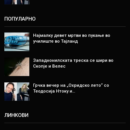
ПОПУЛАРНО
Најмалку девет мртви во пукање во
училиште во Тајланд
Западнонилската треска се шири во
Скопје и Велес
Грчка вечер на „Охридско лето“ со
Теодосија Нтоку и…
ЛИНКОВИ