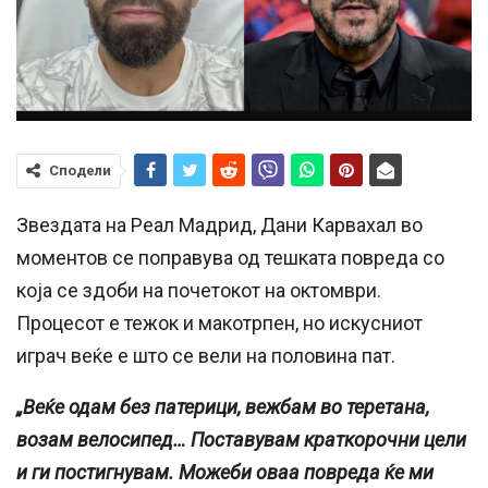
Сподели
Звездата на Реал Мадрид, Дани Карвахал во
моментов се поправува од тешката повреда со
која се здоби на почетокот на октомври.
Процесот е тежок и макотрпен, но искусниот
играч веќе е што се вели на половина пат.
„Веќе одам без патерици, вежбам во теретана,
возам велосипед… Поставувам краткорочни цели
и ги постигнувам. Можеби оваа повреда ќе ми