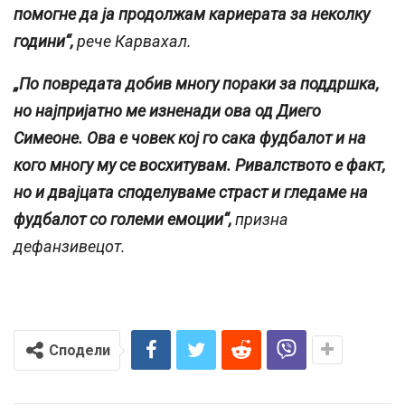
помогне да ја продолжам кариерата за неколку
години“,
рече Карвахал.
„По повредата добив многу пораки за поддршка,
но најпријатно ме изненади ова од Диего
Симеоне. Ова е човек кој го сака фудбалот и на
кого многу му се восхитувам. Ривалството е факт,
но и двајцата споделуваме страст и гледаме на
фудбалот со големи емоции“,
призна
дефанзивецот.
Сподели