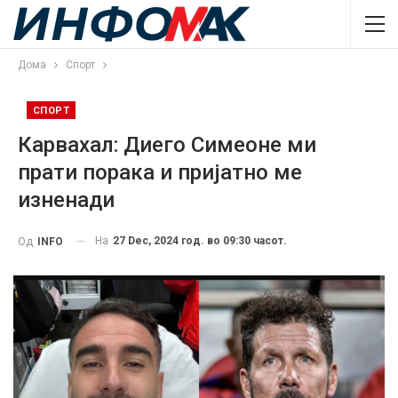
Дома
Спорт
СПОРТ
Карвахал: Диего Симеоне ми
прати порака и пријатно ме
изненади
На
27 Dec, 2024 год. во 09:30 часот.
Од
INFO