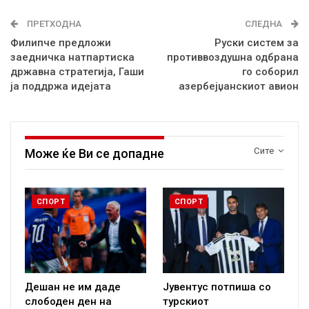
ПРЕТХОДНА
СЛЕДНА
Филипче предложи
Руски систем за
заедничка натпартиска
противвоздушна одбрана
државна стратегија, Гаши
го соборил
ја поддржа идејата
азербејџанскиот авион
Сите
Може ќе Ви се допадне
СПОРТ
СПОРТ
Дешан не им даде
Јувентус потпиша со
слободен ден на
турскиот