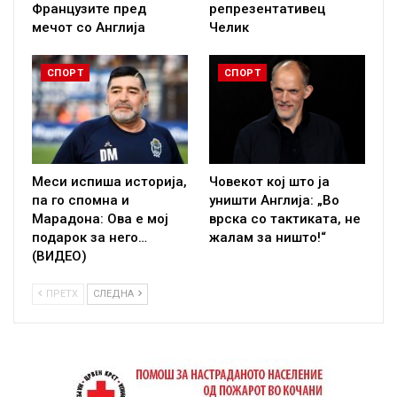
Французите пред
репрезентативец
мечот со Англија
Челик
СПОРТ
СПОРТ
Меси испиша историја,
Човекот кој што ја
па го спомна и
уништи Англија: „Во
Марадона: Ова е мој
врска со тактиката, не
подарок за него…
жалам за ништо!“
(ВИДЕО)
ПРЕТХ
СЛЕДНА