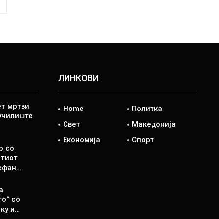
ЛИНКОВИ
ет мртви
Home
Политка
 училиште
Свет
Македонија
Економија
Спорт
р со
атиот
ефан…
а
то“ со
ку и…