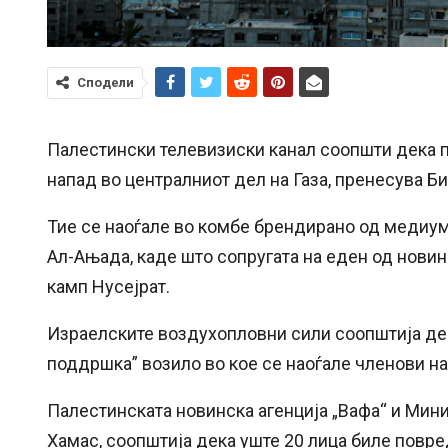
Сподели
Палестински телевизиски канал соопшти дека п
напад во централниот дел на Газа, пренесува Би
Тие се наоѓале во комбе брендирано од медиум
Ал-Ањада, каде што сопругата на еден од новин
камп Нусејрат.
Израелските воздухопловни сили соопштија дек
поддршка” возило во кое се наоѓале членови на
Палестинската новинска агенција „Вафа“ и Минис
Хамас, соопштија дека уште 20 лица биле повре