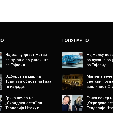
НО
ПОПУЛАРНО
Најмалку девет мртви
Најмалку дев
во пукање во училиште
во пукање во
во Тајланд
во Тајланд
Одборот за мир на
Магична вече
Трамп за обнова на Газа
светски позн
го издаде…
виолинист Ст
Грчка вечер на
Грчка вечер н
„Охридско лето“ со
„Охридско ле
Теодосија Нтоку и…
Теодосија Нто