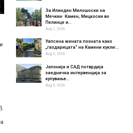
За Илинден Милошоски на
Мечкин Камен, Мицкоски во
Пелинце и…
Aug 1, 2026
Уапсена жената позната како
и
„газдарицата“ на Камени кукли:…
Aug 3, 2026
Јапонија и САД потврдија
заедничка интервенција за
купување…
Aug 3, 2026
).
на