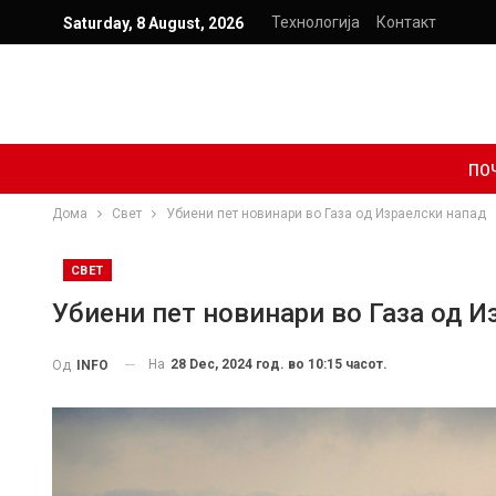
Технологија
Контакт
Saturday, 8 August, 2026
ПО
Дома
Свет
Убиени пет новинари во Газа од Израелски напад
СВЕТ
Убиени пет новинари во Газа од И
На
28 Dec, 2024 год. во 10:15 часот.
Од
INFO