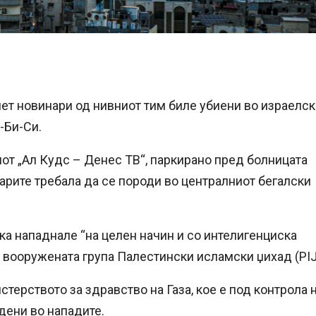
ет новинари од нивниот тим биле убиени во израелск
-Би-Си.
от „Ал Кудс – Денес ТВ“, паркирано пред болницата
арите требала да се породи во централниот бегалски
а нападнале “на целен начин и со интелигенциска
 вооружената група Палестински исламски џихад (PIJ
терството за здравство на Газа, кое е под контрола 
дени во нападите.