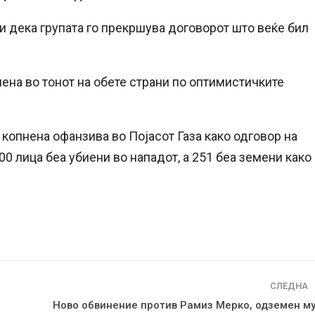
и дека групата го прекршува договорот што веќе бил
ена во тонот на обете страни по оптимистичките
копнена офанзива во Појасот Газа како одговор на
00 лица беа убиени во нападот, а 251 беа земени како
СЛЕДНА
Ново обвинение против Рамиз Мерко, одземен му