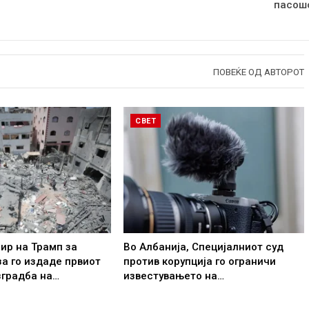
пасош
ПОВЕЌЕ ОД АВТОРОТ
СВЕТ
ир на Трамп за
Во Албанија, Специјалниот суд
за го издаде првиот
против корупција го ограничи
зградба на…
известувањето на…