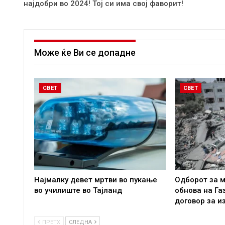
најдобри во 2024! Тој си има свој фаворит!
Може ќе Ви се допадне
СВЕТ
СВЕТ
Најмалку девет мртви во пукање
Одборот за м
во училиште во Тајланд
обнова на Га
договор за и
ПРЕТХ
СЛЕДНА