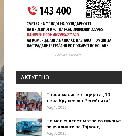
- Advertisement -
АКТУЕЛНО
Почна манифестацијата „10
дена Крушевска Република“
Aug 1, 2026
Најмалку девет мртви во пукање
во училиште во Тајланд
Aug 7, 2026