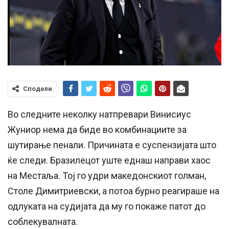
Сподели
Во следните неколку натпревари Винисиус
Жуниор нема да биде во комбинациите за
шутирање пенали. Причината е суспензијата што
ќе следи. Бразилецот уште еднаш направи хаос
на Местаља. Тој го удри македонскиот голман,
Столе Димитриевски, а потоа бурно реагираше на
одлуката на судијата да му го покаже патот до
соблекувалната.