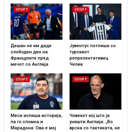
СПОРТ
СПОРТ
Дешан не им даде
Јувентус потпиша со
слободен ден на
турскиот
Французите пред
репрезентативец
мечот со Англија
Челик
СПОРТ
СПОРТ
Меси испиша историја,
Човекот кој што ја
па го спомна и
уништи Англија: „Во
Марадона: Ова е мој
врска со тактиката, не