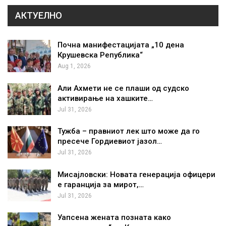
АКТУЕЛНО
Почна манифестацијата „10 дена
Крушевска Република“
Aug 1, 2026
Али Ахмети не се плаши од судско
активирање на хашките…
Jul 31, 2026
Тужба – правниот лек што може да го
пресече Гордиевиот јазол…
Jul 31, 2026
Мисајловски: Новата генерација офицери
е гаранција за мирот,…
Jul 31, 2026
Уапсена жената позната како