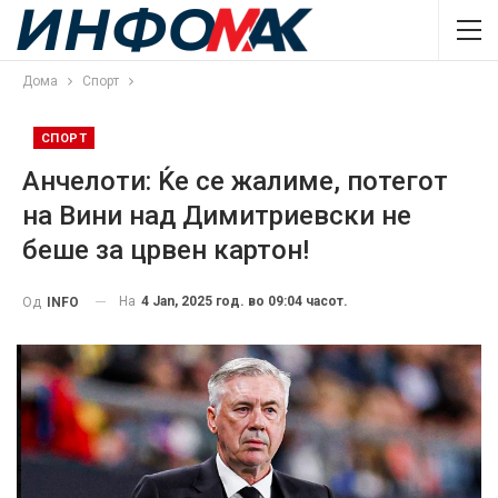
Дома
Спорт
СПОРТ
Анчелоти: Ќе се жалиме, потегот
на Вини над Димитриевски не
беше за црвен картон!
На
4 Jan, 2025 год. во 09:04 часот.
Од
INFO