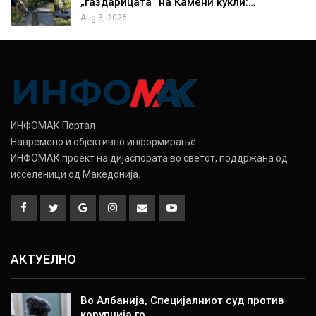
„газдарицата“ на Камени кукли:…
Aug 3, 2026
ИНФОМАК Портал
Навремено и објективно информирање.
ИНФОМАК проект на дијаспората во светот, поддржана од
исселеници од Македонија.
АКТУЕЛНО
Во Албанија, Специјалниот суд против
корупција го…