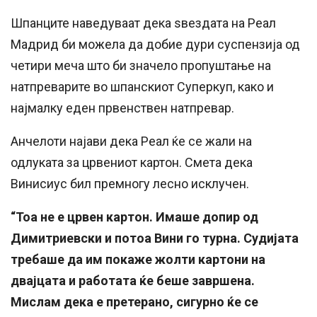
Шпанците наведуваат дека ѕвездата на Реал
Мадрид би можела да добие дури суспензија од
четири меча што би значело пропуштање на
натпреварите во шпанскиот Суперкуп, како и
најмалку еден првенствен натпревар.
Анчелоти најави дека Реал ќе се жали на
одлуката за црвениот картон. Смета дека
Винисиус бил премногу лесно исклучен.
“Тоа не е црвен картон. Имаше допир од
Димитриевски и потоа Вини го турна. Судијата
требаше да им покаже жолти картони на
двајцата и работата ќе беше завршена.
Мислам дека е претерано, сигурно ќе се