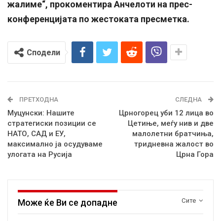
жалиме“, прокоментира Анчелоти на прес-
конференцијата по жестоката пресметка.
Сподели
ПРЕТХОДНА
СЛЕДНА
Муцунски: Нашите
Црногорец уби 12 лица во
стратегиски позиции се
Цетиње, меѓу нив и две
НАТО, САД и ЕУ,
малолетни братчиња,
максимално ја осудуваме
тридневна жалост во
улогата на Русија
Црна Гора
Сите
Може ќе Ви се допадне