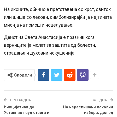
На иконите, обично е претставена со крст, свиток
или шише со лекови, симболизирајќи ја нејзината
мисија на помош и исцелување.
Денот на Света Анастасија е празник кога
верниците ја молат за заштита од болести,
страдања и духовни искушенија.
Сподели
ПРЕТХОДНА
СЛЕДНА
Иницијативи до
На нераспишани локални
Уставниот суд отсега и
избори, дел од