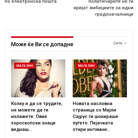
по електронска пошта
политичарите не ги
кријат амбициите за идни
градоначалници
Сите
Може ќе Ви се допадне
МАГАЗИН
МАГАЗИН
Колку и да се трудите,
Новата насловна
не можете да ги
страница со Мајли
излажете: Овие
Сајрус ги шокираше
хороскопски знаци
луѓето: Пејачката
веднаш…
откри интимни…