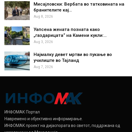
Мисајловски: Вербата во татковината на
бранителите кај…
Aug 8, 2026
Уапсена жената позната како
„газдарицата“ на Камени кукли:…
Aug 3, 2026
Најмалку девет мртви во пукање во
училиште во Тајланд
Aug 7, 2026
ИНФОМАК Портал
Навремено и објективно информирање.
ИНФОМАК проект на дијаспората во светот, поддржана од