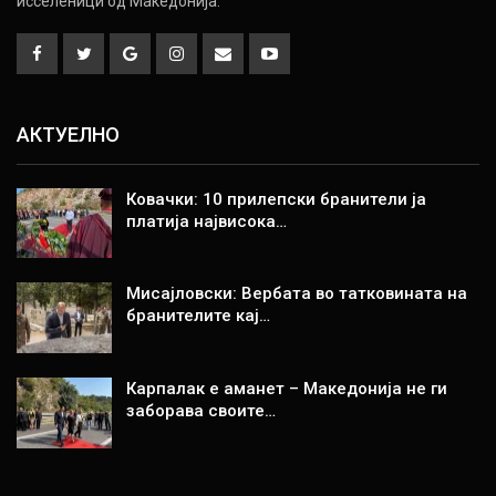
исселеници од Македонија.
АКТУЕЛНО
Ковачки: 10 прилепски бранители ја
платија највисока…
Мисајловски: Вербата во татковината на
бранителите кај…
Карпалак е аманет – Македонија не ги
заборава своите…