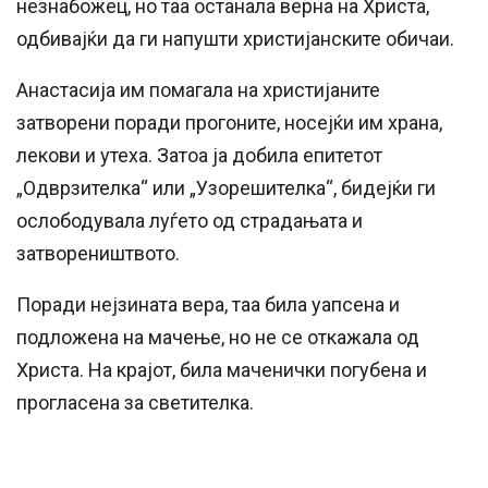
незнабожец, но таа останала верна на Христа,
одбивајќи да ги напушти христијанските обичаи.
Анастасија им помагала на христијаните
затворени поради прогоните, носејќи им храна,
лекови и утеха. Затоа ја добила епитетот
„Одврзителка“ или „Узорешителка“, бидејќи ги
ослободувала луѓето од страдањата и
затвореништвото.
Поради нејзината вера, таа била уапсена и
подложена на мачење, но не се откажала од
Христа. На крајот, била маченички погубена и
прогласена за светителка.