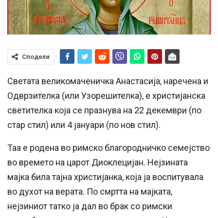
Сподели
Светата великомаченичка Анастасија, наречена и
Одврзителка (или Узорешителка), е христијанска
светителка која се празнува на 22 декември (по
стар стил) или 4 јануари (по нов стил).
Таа е родена во римско благородничко семејство
во времето на царот Диоклецијан. Нејзината
мајка била тајна христијанка, која ја воспитувала
во духот на верата. По смртта на мајката,
нејзиниот татко ја дал во брак со римски