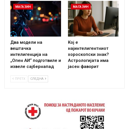
МАГАЗИН
МАГАЗИН
Два модели на
Кој е
вештачка
најинтелигентниот
интелигенција на
хороскопски знак?
„Опен АИ“ подготвиле и
Астрологијата има
извеле сајбернапад
јасен фаворит
ПРЕТХ
СЛЕДНА