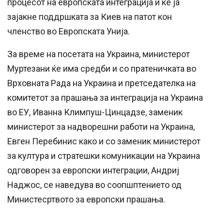
процесот на европската интеграција и ќе ја
зајакне поддршката за Киев на патот кон
членство во Европската Унија.
За време на посетата на Украина, министерот
Муртезани ќе има средби и со пратеничката во
Врховната Рада на Украина и претседателка на
комитетот за прашања за интеграција на Украина
во ЕУ, Иванна Климпуш-Цинцадзе, заменик
министерот за надворешни работи на Украина,
Евген Перебинис како и со заменик министерот
за култура и стратешки комуникации на Украина
одговорен за европски интеграции, Андриj
Наджос, се наведува во соопшптението од
Министесртвото за европски прашања.