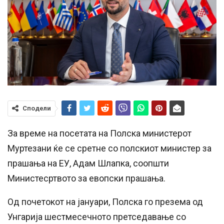
Сподели
За време на посетата на Полска министерот
Муртезани ќе се сретне со полскиот министер за
прашања на ЕУ, Адам Шлапка, соопшти
Министесртвото за евопски прашања.
Од почетокот на јануари, Полска го презема од
Унгарија шестмесечното претседавање со