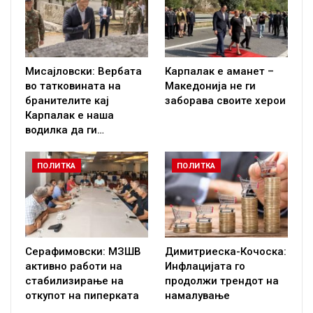
Мисајловски: Вербата
Карпалак е аманет –
во татковината на
Македонија не ги
бранителите кај
заборава своите херои
Карпалак е наша
водилка да ги…
ПОЛИТКА
ПОЛИТКА
Серафимовски: МЗШВ
Димитриеска-Кочоска:
активно работи на
Инфлацијата го
стабилизирање на
продолжи трендот на
откупот на пиперката
намалување