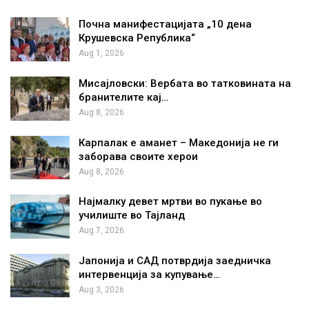
Почна манифестацијата „10 дена
Крушевска Република“
Aug 1, 2026
Мисајловски: Вербата во татковината на
бранителите кај…
Aug 8, 2026
Карпалак е аманет – Македонија не ги
заборава своите херои
Aug 8, 2026
Најмалку девет мртви во пукање во
училиште во Тајланд
Aug 7, 2026
Јапонија и САД потврдија заедничка
интервенција за купување…
Aug 3, 2026