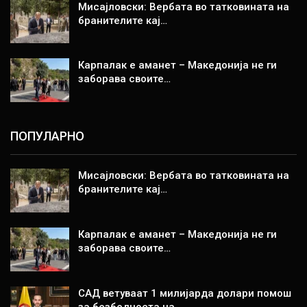
Мисајловски: Вербата во татковината на
бранителите кај…
Карпалак е аманет – Македонија не ги
заборава своите…
ПОПУЛАРНО
Мисајловски: Вербата во татковината на
бранителите кај…
Карпалак е аманет – Македонија не ги
заборава своите…
САД ветуваат 1 милијарда долари помош
за безбедноста на…