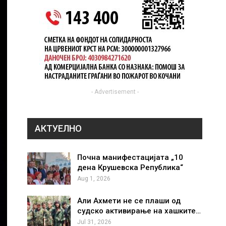
- Advertisement -
АКТУЕЛНО
Почна манифестацијата „10
дена Крушевска Република“
Aug 1, 2026
Али Ахмети не се плаши од
судско активирање на хашките…
Jul 31, 2026