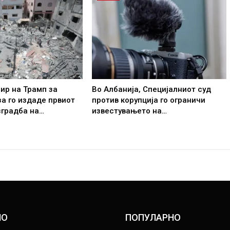
ир на Трамп за
Во Албанија, Специјалниот суд
за го издаде првиот
против корупција го ограничи
зградба на…
известувањето на…
НО
ПОПУЛАРНО