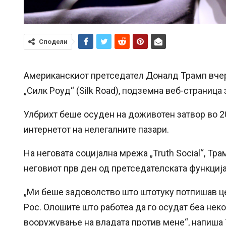
Сподели
Американскиот претседател Доналд Трамп вчера
„Силк Роуд“ (Silk Road), подземна веб-страница
Улбрихт беше осуден на доживотен затвор во 20
интернетот на нелегалните пазари.
На неговата социјална мрежа „Truth Social“, Тра
неговиот прв ден од претседателската функција
„Ми беше задоволство што штотуку потпишав ц
Рос. Олошите што работеа да го осудат беа нек
вооружување на владата против мене“, напиша 