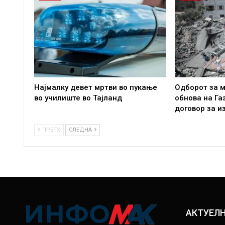
Најмалку девет мртви во пукање
Одборот за м
во училиште во Тајланд
обнова на Га
договор за и
ПРЕТХ
СЛЕДНА
АКТУЕЛ