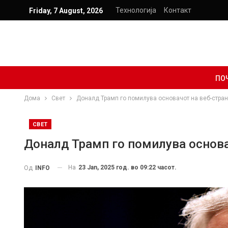
Технологија
Контакт
Friday, 7 August, 2026
ПО
Дома
Свет
Доналд Трамп го помилува основачот на веб-стран
СВЕТ
Доналд Трамп го помилува основа
На
23 Jan, 2025 год. во 09:22 часот.
Од
INFO