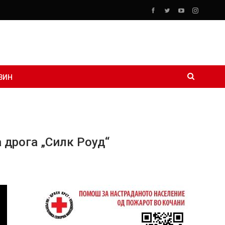
ЗИН
 дрога „Силк Роуд“