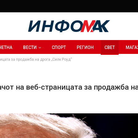
ЧЕТНА
ВЕСТИ
СПОРТ
РЕГИОН
СВЕТ
МАГА
ицата за продажба на дрога „Силк Роуд“
чот на веб-страницата за продажба на