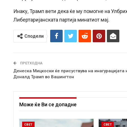
Инаку, Трамп вети дека ќе му помогне на Улбри
Либертаријанската партија минатиот мај.
Сподели
ПРЕТХОДНА
Денеска Мицкоски ќе присуствува на инагурацијата 
Доналд Трамп во Вашингтон
Може ќе Ви се допадне
СВЕТ
СВЕТ