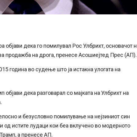
 објави дека го помилувал Рос Улбрихт, основачот н
 за продажба на дрога, пренесе Асошиејтед Прес (АП).
15 година во судење што ја истакна улогата на
мп објави дека разговарал со мајката на Улбрихт на
.
елосно и безусловно помилување на нејзиниот син
ои од истите лудаци кои беа вклучено во модерното
Трамп, а пренесе АП.