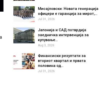
Мисајловски: Новата генерација
офицери е гаранција за мирот,…
Jul 31, 2026
Јапонија и САД потврдија
заедничка интервенција за
а
купување…
Aug 3, 2026
Финансиски резултати за
вториот квартал и првата
половина од…
Jul 31, 2026