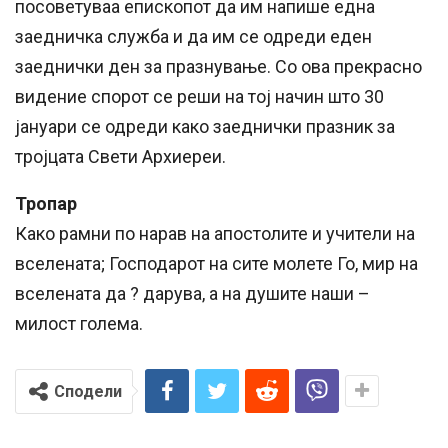
посоветуваа епископот да им напише една
заедничка служба и да им се одреди еден
заеднички ден за празнување. Со ова прекрасно
видение спорот се реши на тој начин што 30
јануари се одреди како заеднички празник за
тројцата Свети Архиереи.
Тропар
Како рамни по нарав на апостолите и учители на
вселената; Господарот на сите молете Го, мир на
вселената да ? дарува, а на душите наши –
милост голема.
Сподели