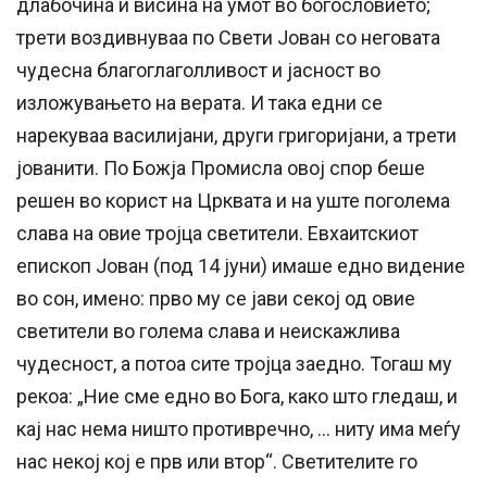
длабочина и висина на умот во богословието;
трети воздивнуваа по Свети Јован со неговата
чудесна благоглаголливост и јасност во
изложувањето на верата. И така едни се
нарекуваа василијани, други григоријани, а трети
јованити. По Божја Промисла овој спор беше
решен во корист на Црквата и на уште поголема
слава на овие тројца светители. Евхаитскиот
епископ Јован (под 14 јуни) имаше едно видение
во сон, имено: прво му се јави секој од овие
светители во голема слава и неискажлива
чудесност, а потоа сите тројца заедно. Тогаш му
рекоа: „Ние сме едно во Бога, како што гледаш, и
кај нас нема ништо противречно, … ниту има меѓу
нас некој кој е прв или втор“. Светителите го