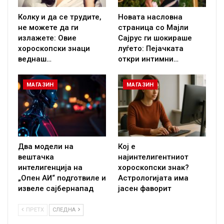
Колку и да се трудите,
Новата насловна
не можете да ги
страница со Мајли
излажете: Овие
Сајрус ги шокираше
хороскопски знаци
луѓето: Пејачката
веднаш…
откри интимни…
МАГАЗИН
МАГАЗИН
Два модели на
Кој е
вештачка
најинтелигентниот
интелигенција на
хороскопски знак?
„Опен АИ“ подготвиле и
Астрологијата има
извеле сајбернапад
јасен фаворит
ПРЕТХ
СЛЕДНА