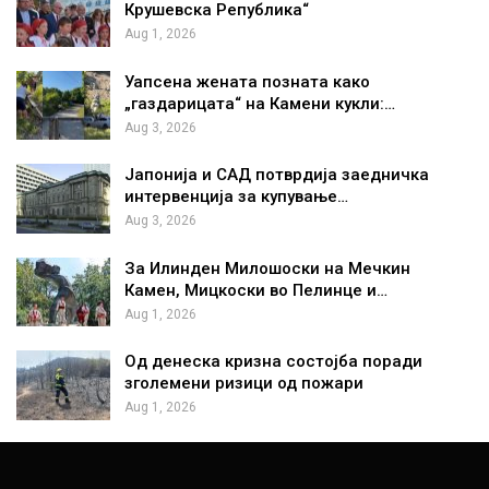
Крушевска Република“
Aug 1, 2026
Уапсена жената позната како
„газдарицата“ на Камени кукли:…
Aug 3, 2026
Јапонија и САД потврдија заедничка
интервенција за купување…
Aug 3, 2026
За Илинден Милошоски на Мечкин
Камен, Мицкоски во Пелинце и…
Aug 1, 2026
Од денеска кризна состојба поради
зголемени ризици од пожари
Aug 1, 2026