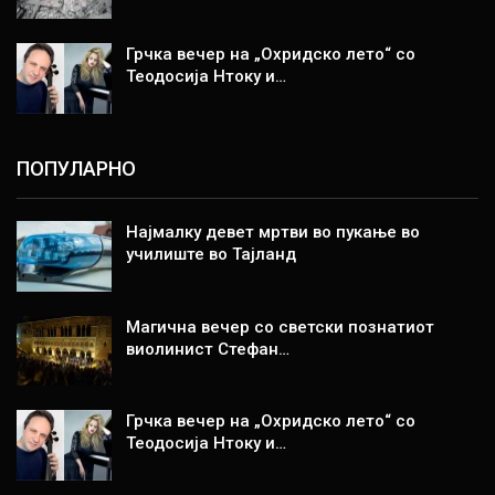
Грчка вечер на „Охридско лето“ со
Теодосија Нтоку и…
ПОПУЛАРНО
Најмалку девет мртви во пукање во
училиште во Тајланд
Магична вечер со светски познатиот
виолинист Стефан…
Грчка вечер на „Охридско лето“ со
Теодосија Нтоку и…