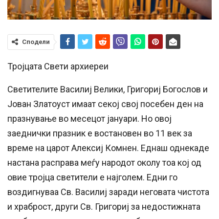
Сподели
Тројцата Свети архиереи
Светителите Василиј Велики, Григориј Богослов и
Јован Златоуст имаат секој свој посебен ден на
празнување во месецот јануари. Но овој
заеднички празник е востановен во 11 век за
време на царот Алексиј Комнен. Еднаш однекаде
настана расправа меѓу народот околу тоа кој од
овие тројца светители е најголем. Едни го
воздигнуваа Св. Василиј заради неговата чистота
и храброст, други Св. Григориј за недостижната