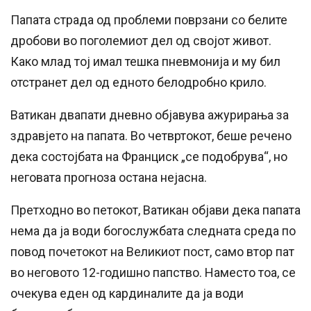
Папата страда од проблеми поврзани со белите
дробови во поголемиот дел од својот живот.
Како млад тој имал тешка пневмонија и му бил
отстранет дел од едното белодробно крило.
Ватикан двапати дневно објавува ажурирања за
здравјето на папата. Во четвртокот, беше речено
дека состојбата на Франциск „се подобрува“, но
неговата прогноза остана нејасна.
Претходно во петокот, Ватикан објави дека папата
нема да ја води богослужбата следната среда по
повод почетокот на Великиот пост, само втор пат
во неговото 12-годишно папство. Наместо тоа, се
очекува еден од кардиналите да ја води