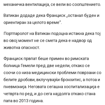
механичка вентилација, се вели во соопштението.
Ватикан додаде дека Франциск „останал буден и
ориентиран за целото време“.
Портпаролот на Ватикан подоцна истакна дека тој
во овој момент не се смета дека е надвор од
животна опасност.
Франциск првпат беше примен во римската
болница Гемели пред две недели, откако се
соочи со низа медицински проблеми поврзани со
белите дробови, вклучувајќи бронхитис, а потоа и
пневмонија. Неговата сегашна хоспитализација е
четврта по ред, и до сега најдолга откако стана
папа во 2013 година.