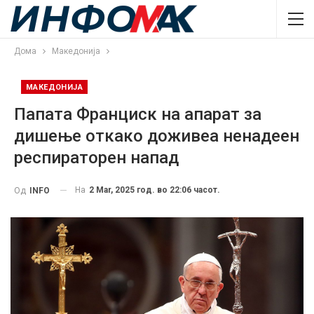
Дома
Македонија
МАКЕДОНИЈА
Папата Франциск на апарат за
дишење откако доживеа ненадеен
респираторен напад
На
2 Mar, 2025 год. во 22:06 часот.
Од
INFO