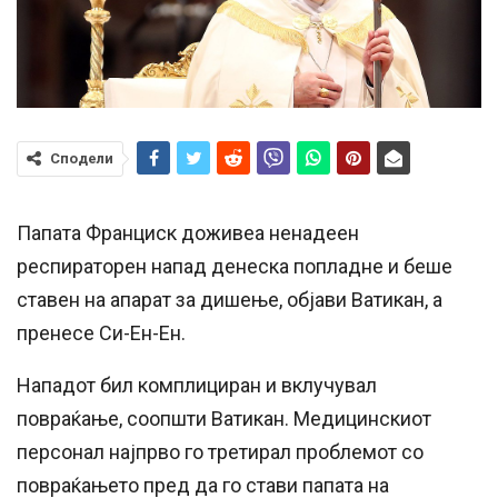
Сподели
Папата Франциск доживеа ненадеен
респираторен напад денеска попладне и беше
ставен на апарат за дишење, објави Ватикан, а
пренесе Си-Ен-Ен.
Нападот бил комплициран и вклучувал
повраќање, соопшти Ватикан. Медицинскиот
персонал најпрво го третирал проблемот со
повраќањето пред да го стави папата на