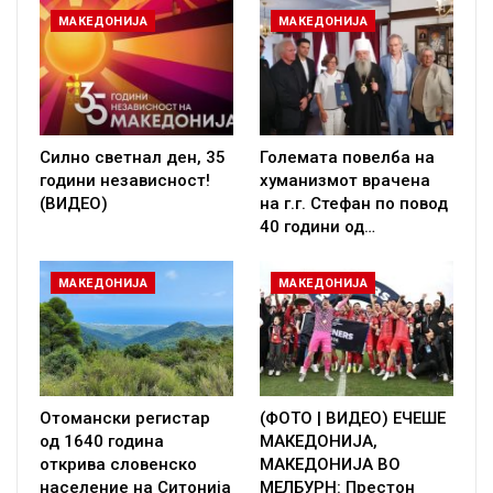
МАКЕДОНИЈА
МАКЕДОНИЈА
Силно светнал ден, 35
Големата повелба на
години независност!
хуманизмот врачена
(ВИДЕО)
на г.г. Стефан по повод
40 години од…
МАКЕДОНИЈА
МАКЕДОНИЈА
Отомански регистар
(ФОТО | ВИДЕО) ЕЧЕШЕ
од 1640 година
МАКЕДОНИЈА,
открива словенско
МАКЕДОНИЈА ВО
население на Ситонија
МЕЛБУРН: Престон