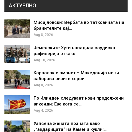
АКТУЕЛНО
Мисајловски: Вербата во татковината на
бранителите кај…
Aug 8, 2026
Јеменските Хути нападнаа саудиска
рафинерија откако…
Aug 10, 2026
Карпалак е аманет – Македонија не ги
заборава своите херои
Aug 8, 2026
По Илинден следуваат нови продолжени
викенди: Еве кога се…
Aug 4, 2026
Уапсена жената позната како
„газдарицата“ на Камени кукли:…