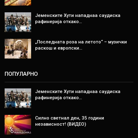
Јеменските Хути нападнаа саудиска
рафинерија откако…
„Последната роза на летото“ – музички
раскош и европски…
ПОПУЛАРНО
Јеменските Хути нападнаа саудиска
рафинерија откако…
Силно светнал ден, 35 години
независност! (ВИДЕО)