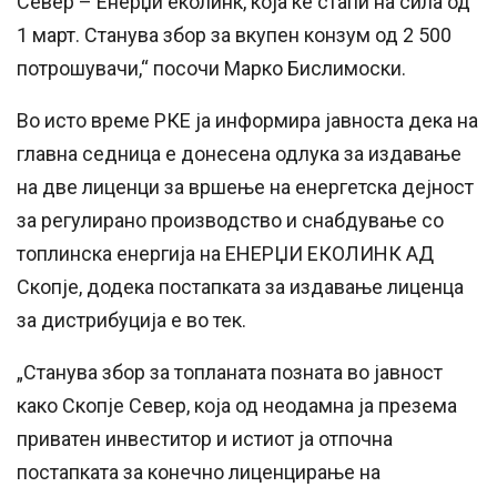
Север – Енерџи еколинк, која ќе стапи на сила од
1 март. Станува збор за вкупен конзум од 2 500
потрошувачи,“ посочи Марко Бислимоски.
Во исто време РКЕ ја информира јавноста дека на
главна седница е донесена одлука за издавање
на две лиценци за вршење на енергетска дејност
за регулирано производство и снабдување со
топлинска енергија на ЕНЕРЏИ ЕКОЛИНК АД
Скопје, додека постапката за издавање лиценца
за дистрибуција е во тек.
„Станува збор за топланата позната во јавност
како Скопје Север, која од неодамна ја презема
приватен инвеститор и истиот ја отпочна
постапката за конечно лиценцирање на