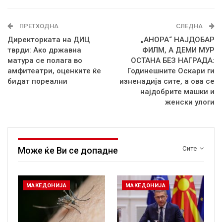
ПРЕТХОДНА
СЛЕДНА
Директорката на ДИЦ
„АНОРА“ НАЈДОБАР
тврди: Ако државна
ФИЛМ, А ДЕМИ МУР
матура се полага во
ОСТАНА БЕЗ НАГРАДА:
амфитеатри, оценките ќе
Годинешните Оскари ги
бидат пореални
изненадија сите, а ова се
најдобрите машки и
женски улоги
Сите
Може ќе Ви се допадне
МАКЕДОНИЈА
МАКЕДОНИЈА