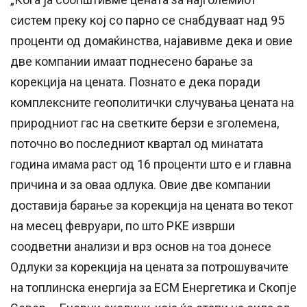
систем преку кој со парно се снабдуваат над 95
проценти од домаќинства, најавивме дека и овие
две компании имаат поднесено барање за
корекција на цената. Познато е дека поради
комплексните геополитички случувања цената на
природниот гас на светките берзи е зголемена,
поточно во последниот квартал од минатата
година имама раст од 16 проценти што е и главна
причина и за оваа одлука. Овие две компании
доставија барање за корекција на цената во текот
на месец февруари, по што РКЕ изврши
соодветни анализи и врз основ на тоа донесе
Одлуки за корекција на цената за потрошувачите
на топлинска енергија за ЕСМ Енергетика и Скопје