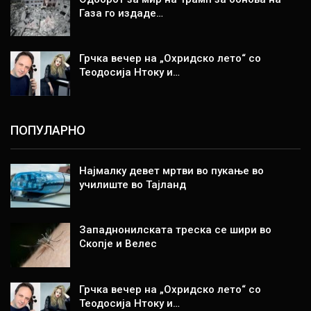
Газа го издаде…
Грчка вечер на „Охридско лето“ со
Теодосија Нтоку и…
ПОПУЛАРНО
Најмалку девет мртви во пукање во
училиште во Тајланд
Западнонилската треска се шири во
Скопје и Велес
Грчка вечер на „Охридско лето“ со
Теодосија Нтоку и…