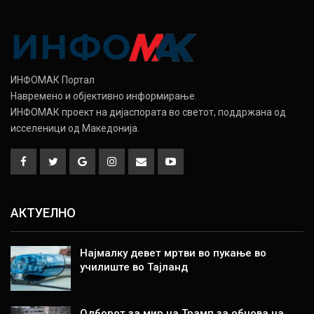
ИНФОМАК Портал
Навремено и објективно информирање.
ИНФОМАК проект на дијаспората во светот, поддржана од
исселеници од Македонија.
АКТУЕЛНО
Најмалку девет мртви во пукање во
училиште во Тајланд
Одборот за мир на Трамп за обнова на