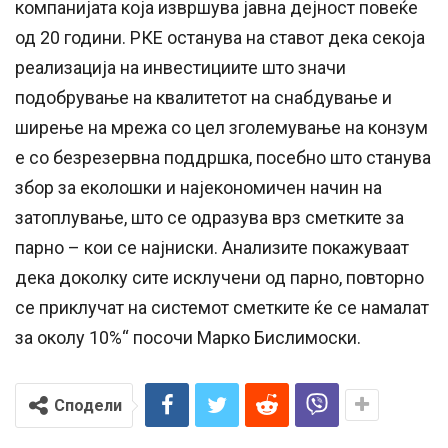
компанијата која извршува јавна дејност повеќе
од 20 години. РКЕ останува на ставот дека секоја
реализација на инвестициите што значи
подобрување на квалитетот на снабдување и
ширење на мрежа со цел зголемување на конзум
е со безрезервна поддршка, посебно што станува
збор за еколошки и најекономичен начин на
затоплување, што се одразува врз сметките за
парно – кои се најниски. Анализите покажуваат
дека доколку сите исклучени од парно, повторно
се приклучат на системот сметките ќе се намалат
за околу 10%“ посочи Марко Бислимоски.
Сподели