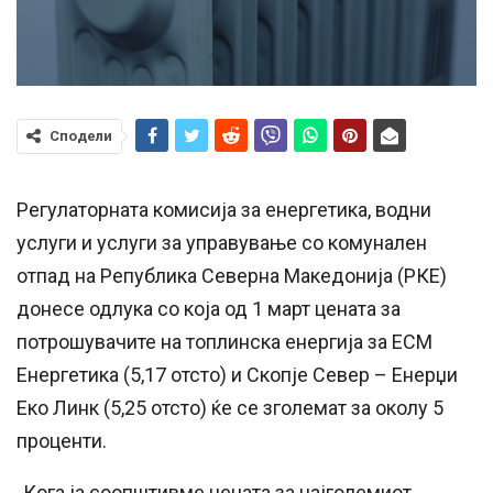
Сподели
Регулаторната комисија за енергетика, водни
услуги и услуги за управување со комунален
отпад на Република Северна Македонија (РКЕ)
донесе одлука со која од 1 март цената за
потрошувачите на топлинска енергија за ЕСМ
Енергетика (5,17 отсто) и Скопје Север – Енерџи
Еко Линк (5,25 отсто) ќе се зголемат за околу 5
проценти.
„Кога ја соопштивме цената за најголемиот