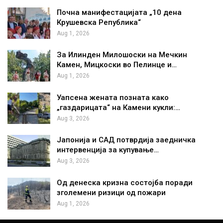
Почна манифестацијата „10 дена
Крушевска Република“
Aug 1, 2026
За Илинден Милошоски на Мечкин
Камен, Мицкоски во Пелинце и…
Aug 1, 2026
Уапсена жената позната како
„газдарицата“ на Камени кукли:…
Aug 3, 2026
Јапонија и САД потврдија заедничка
интервенција за купување…
Aug 3, 2026
Од денеска кризна состојба поради
зголемени ризици од пожари
Aug 1, 2026