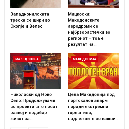
Западнонилската
Мицкоски:
треска се шири во
Македонските
Скопје и Велес
аеродроми се
најбрзорастечки во
регионот – тоа е
резултат на…
МАКЕДОНИЈА
МАКЕДОНИЈА
Николоски од Ново
Цела Македонија под
Село: Продолжуваме
портокалов аларм
со проекти што носат
поради екстремни
развој и подобар
горештини,
живот за…
надлежните со важни…