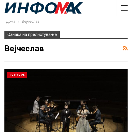
Дома
Вејчеслав
Ознака на прелистување
Вејчеслав
КУЛТУРА