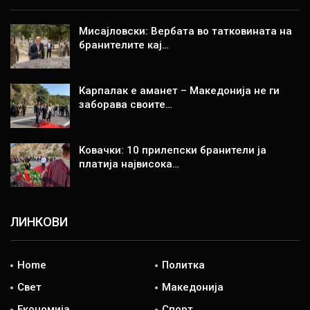
Мисајловски: Вербата во татковината на
бранителите кај…
Карпалак е аманет – Македонија не ги
заборава своите…
Ковачки: 10 прилепски бранители ја
платија највисока…
ЛИНКОВИ
Home
Политка
Свет
Македонија
Економија
Спорт