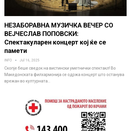
НЕЗАБОРАВНА МУЗИЧКА ВЕЧЕР СО
ВЕЈЧЕСЛАВ ПОПОВСКИ:
Спектакуларен концерт кој ќе се
памети
INFO
Jul 16, 2025
Скопје беше сведок на вистински уметнички спектакл! Во
Македонската филхармонија се одржа концерт што останува
врежан во културната…