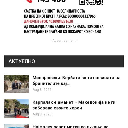
- Advertisement -
АКТУЕЛНО
Мисајловски: Вербата во татковината на
бранителите кај…
Aug 8, 2026
Карпалак е аманет – Македонија не ги
заборава своите херои
Aug 8, 2026
Најмалку девет мртви во пукање во