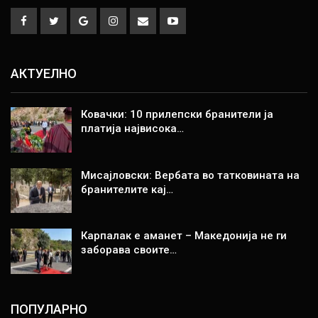
АКТУЕЛНО
Ковачки: 10 прилепски бранители ја
платија највисока…
Мисајловски: Вербата во татковината на
бранителите кај…
Карпалак е аманет – Македонија не ги
заборава своите…
ПОПУЛАРНО