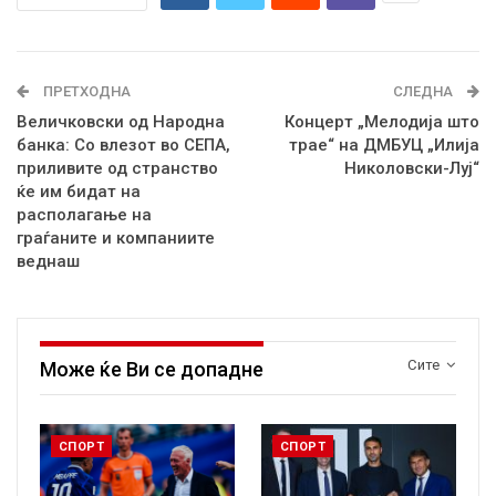
ПРЕТХОДНА
СЛЕДНА
Величковски од Народна
Концерт „Мелодија што
банка: Со влезот во СЕПА,
трае“ на ДМБУЦ „Илија
приливите од странство
Николовски-Луј“
ќе им бидат на
располагање на
граѓаните и компаниите
веднаш
Сите
Може ќе Ви се допадне
СПОРТ
СПОРТ