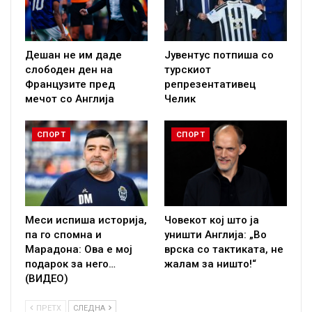
Дешан не им даде
Јувентус потпиша со
слободен ден на
турскиот
Французите пред
репрезентативец
мечот со Англија
Челик
СПОРТ
СПОРТ
Меси испиша историја,
Човекот кој што ја
па го спомна и
уништи Англија: „Во
Марадона: Ова е мој
врска со тактиката, не
подарок за него…
жалам за ништо!“
(ВИДЕО)
ПРЕТХ
СЛЕДНА