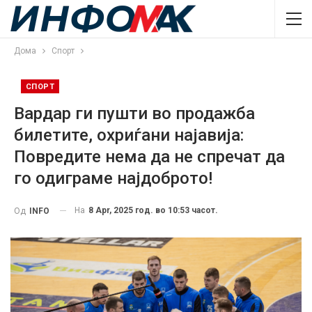
Дома
Спорт
СПОРТ
Вардар ги пушти во продажба
билетите, охриѓани најавија:
Повредите нема да не спречат да
го одиграме најдоброто!
На
8 Apr, 2025 год. во 10:53 часот.
Од
INFO