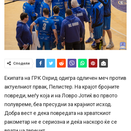
Сподели
Екипата на ГРК Охрид одигра одличен меч против
актуелниот првак, Пелистер. На крајот бројните
повреди, меѓу која и на Ловро Јотиќ во првото
полувреме, беа пресудни за крајниот исход.
Добра вест е дека повредата на хрватскиот
ракометар не е сериозна и деќа наскоро ќе се
врати на теренит.