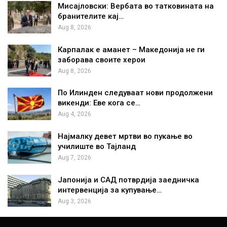
Мисајловски: Вербата во татковината на
бранителите кај…
Aug 8, 2026
Карпалак е аманет – Македонија не ги
заборава своите херои
Aug 8, 2026
По Илинден следуваат нови продолжени
викенди: Еве кога се…
Aug 4, 2026
Најмалку девет мртви во пукање во
училиште во Тајланд
Aug 7, 2026
Јапонија и САД потврдија заедничка
интервенција за купување…
Aug 3, 2026