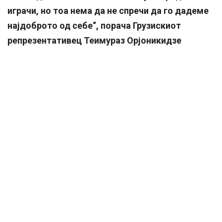
играчи, но тоа нема да не спречи да го дадеме
најдоброто од себе“, порача Грузискиот
репрезентативец Теимураз Орјоникидзе