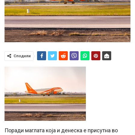
Сподели
Поради маглата која и денеска е присутна во