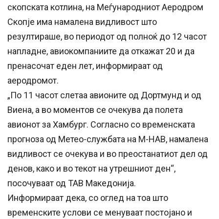
скопската котлина, на Меѓународниот Аеродром
Скопје има намалена видливост што
резултираше, во периодот од полноќ до 12 часот
напладне, авиокомпаниите да откажат 20 и да
пренасочат еден лет, информираат од
аеродромот.
„По 11 часот слетаa авионите од Дортмунд и од
Виена, а во моментов се очекува да полета
авионот за Хамбург. Согласно со временската
прогноза од Метео-службата на М-НАВ, намалена
видливост се очекува и во преостанатиот дел од
денов, како и во текот на утрешниот ден“,
посочуваат од ТАВ Македонија.
Информираат дека, со оглед на тоа што
временските услови се менуваат постојано и