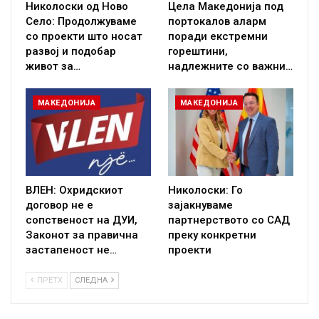
Николоски од Ново
Цела Македонија под
Село: Продолжуваме
портокалов аларм
со проекти што носат
поради екстремни
развој и подобар
горештини,
живот за…
надлежните со важни…
МАКЕДОНИЈА
МАКЕДОНИЈА
ВЛЕН: Охридскиот
Николоски: Го
договор не е
зајакнуваме
сопственост на ДУИ,
партнерството со САД
Законот за правична
преку конкретни
застапеност не…
проекти
ПРЕТХ
СЛЕДНА