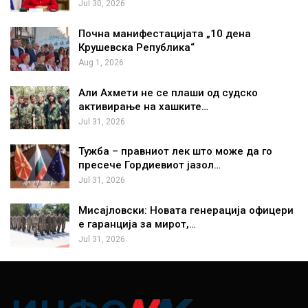
Jul 30, 2026
Почна манифестацијата „10 дена
Крушевска Република“
Aug 1, 2026
Али Ахмети не се плаши од судско
активирање на хашките…
Jul 31, 2026
Тужба – правниот лек што може да го
пресече Гордиевиот јазол…
Jul 31, 2026
Мисајловски: Новата генерација офицери
е гаранција за мирот,…
Jul 31, 2026