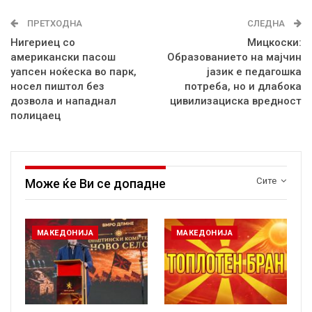
ПРЕТХОДНА
СЛЕДНА
Нигериец со
Мицкоски:
американски пасош
Образованието на мајчин
уапсен ноќеска во парк,
јазик е педагошка
носел пиштол без
потреба, но и длабока
дозвола и нападнал
цивилизациска вредност
полицаец
Сите
Може ќе Ви се допадне
МАКЕДОНИЈА
МАКЕДОНИЈА