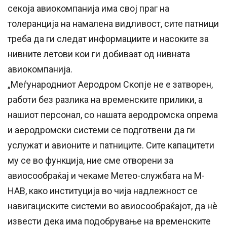
секоја авиокомпанија има свој праг на
толеранција на намалена видливост, сите патници
треба да ги следат информациите и насоките за
нивните летови кои ги добиваат од нивната
авиокомпанија.
„Меѓународниот Аеродром Скопје не е затворен,
работи без разлика на временските прилики, а
нашиот персонал, со нашата аеродромска опрема
и аеродромски системи се подготвени да ги
услужат и авионите и патниците. Сите капацитети
му се во функција, ние сме отворени за
авиосообраќај и чекаме Метео-службата на М-
НАВ, како институција во чија надлежност се
навигациските системи во авиосообраќајот, да нè
извести дека има подобрување на временските