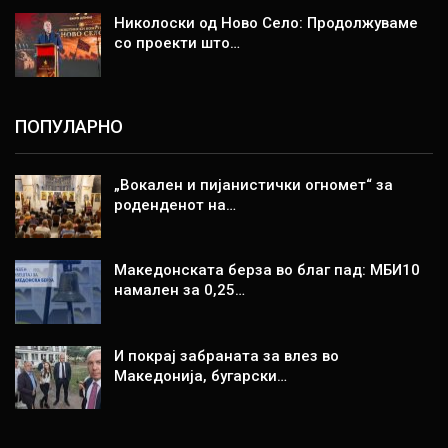
Николоски од Ново Село: Продолжуваме
со проекти што…
ПОПУЛАРНО
„Вокален и пијанистички огномет“ за
роденденот на…
Македонската берза во благ пад: МБИ10
намален за 0,25…
И покрај забраната за влез во
Македонија, бугарски…