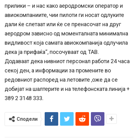
прилики – и нас како аеродромски оператор и
авиокомпаниите, чии пилоти ги носат одлуките
дали ќе слетаат или ќе се пренасочат на друг
аеродром зависно од моменталната минимална
видливост која самата авиокомпанија одлучила
дека ја прифаќа“, посочуваат од ТАВ.
Додаваат дека нивниот п
ерсонал работи 24 часа
секој ден, а информации за промените во
редовниот распоред на летовите ,оже да се
добијат на шалтерите и на телефонската линија +
389 2 3148 333.
Сподели