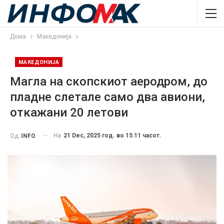
Дома
Македонија
МАКЕДОНИЈА
Магла на скопскиот аеродром, до
пладне слетале само два авиони,
откажани 20 летови
На
21 Dec, 2025 год. во 15:11 часот.
Од
INFO