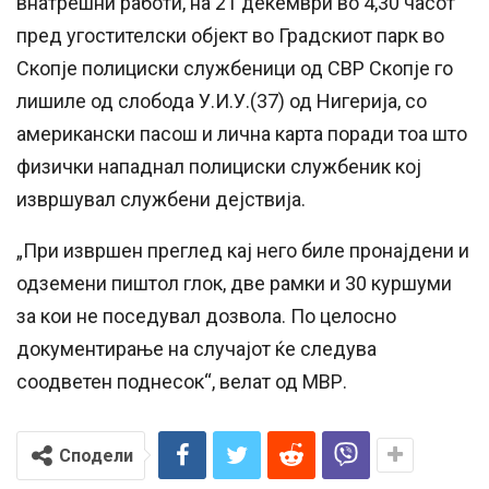
внатрешни работи, на 21 декември во 4,30 часот
пред угостителски објект во Градскиот парк во
Скопје полициски службеници од СВР Скопје го
лишиле од слобода У.И.У.(37) од Нигерија, со
американски пасош и лична карта поради тоа што
физички нападнал полициски службеник кој
извршувал службени дејствија.
„При извршен преглед кај него биле пронајдени и
одземени пиштол глок, две рамки и 30 куршуми
за кои не поседувал дозвола. По целосно
документирање на случајот ќе следува
соодветен поднесок“, велат од МВР.
Сподели