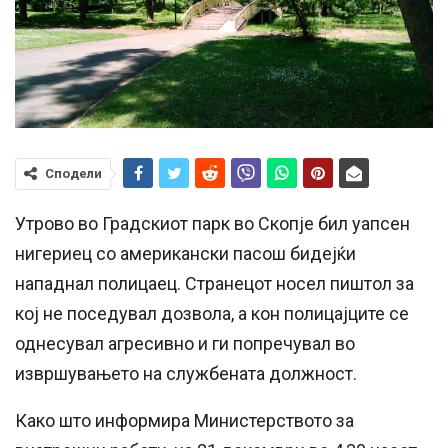
Сподели
Утрово во Градскиот парк во Скопје бил уапсен
нигериец со американски пасош бидејќи
нападнал полицаец. Странецот носел пиштол за
кој не поседувал дозвола, а кон полицајците се
однесувал агресивно и ги попречувал во
извршувањето на службената должност.
Како што информира Министерството за