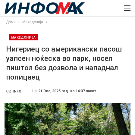
Дома
Македонија
МАКЕДОНИЈА
Нигериец со американски пасош
уапсен ноќеска во парк, носел
пиштол без дозвола и нападнал
полицаец
На
21 Dec, 2025 год. во 14:37 часот.
Од
INFO