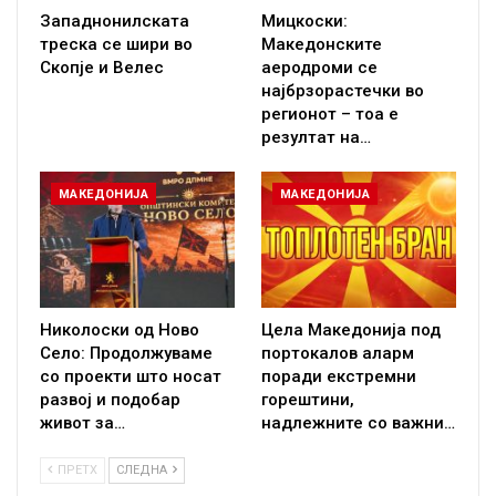
Западнонилската
Мицкоски:
треска се шири во
Македонските
Скопје и Велес
аеродроми се
најбрзорастечки во
регионот – тоа е
резултат на…
МАКЕДОНИЈА
МАКЕДОНИЈА
Николоски од Ново
Цела Македонија под
Село: Продолжуваме
портокалов аларм
со проекти што носат
поради екстремни
развој и подобар
горештини,
живот за…
надлежните со важни…
ПРЕТХ
СЛЕДНА