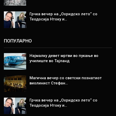
Грчка вечер на „Охридско лето“ со
Теодосија Нтоку и…
ПОПУЛАРНО
Најмалку девет мртви во пукање во
училиште во Тајланд
Магична вечер со светски познатиот
виолинист Стефан…
Грчка вечер на „Охридско лето“ со
Теодосија Нтоку и…