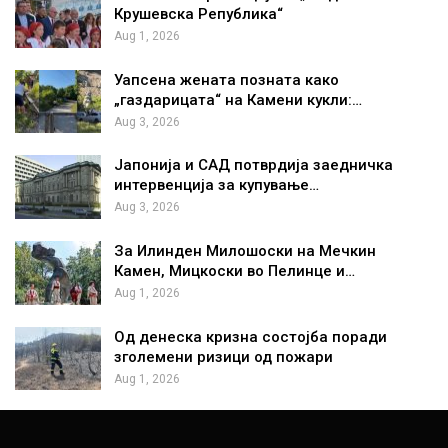
Крушевска Република“
Aug 1, 2026
Уапсена жената позната како
„газдарицата“ на Камени кукли:…
Aug 3, 2026
Јапонија и САД потврдија заедничка
интервенција за купување…
Aug 3, 2026
За Илинден Милошоски на Мечкин
Камен, Мицкоски во Пелинце и…
Aug 1, 2026
Од денеска кризна состојба поради
зголемени ризици од пожари
Aug 1, 2026