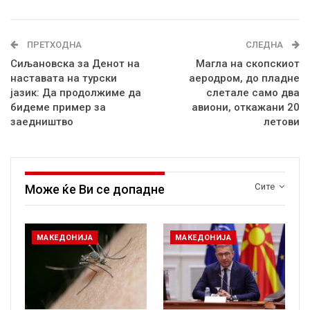
ПРЕТХОДНА
СЛЕДНА
Сиљановска за Денот на
Магла на скопскиот
наставата на турски
аеродром, до пладне
јазик: Да продолжиме да
слетале само два
бидеме пример за
авиони, откажани 20
заедништво
летови
Сите
Може ќе Ви се допадне
МАКЕДОНИЈА
МАКЕДОНИЈА