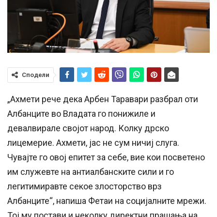
Сподели
„Ахмети рече дека Арбен Таравари разбрал оти
Албанците во Владата го понижиле и
девалвирале својот народ. Колку дрско
лицемерие. Ахмети, јас не сум ничиј слуга.
Чувајте го овој епитет за себе, вие кои посветено
им служевте на антиалбанските сили и го
легитимиравте секое злосторство врз
Албанците“, напиша Фетаи на социјалните мрежи.
Тој му постави и неколку директни прашања на