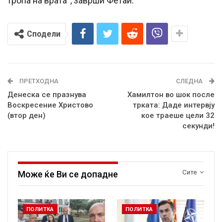
тропа на врата“, заврши Фетаи.
Сподели
ПРЕТХОДНА
СЛЕДНА
Денеска се празнува
Хамилтон во шок после
Воскресение Христово
трката: Даде интервју
(втор ден)
кое траеше цели 32
секунди!
Сите
Може ќе Ви се допадне
ПОЛИТКА
ПОЛИТКА