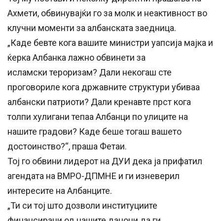
Ахмети, обвинувајќи го за молк и неактивност во
клучни моменти за албанската заедница.
„Каде бевте кога вашите министри уапсија мајка и
ќерка Албанка лажно обвинети за
исламски тероризам? Дали некогаш сте
проговориле кога државните структури убиваа
албански патриоти? Дали кренавте прст кога
толпи хулигани тепаа Албанци по улиците на
нашите градови? Каде беше тогаш вашето
достоинство?“, праша Фетаи.
Тој го обвини лидерот на ДУИ дека ја прифатил
агендата на ВМРО-ДПМНЕ и ги изневерил
интересите на Албанците.
„Ти си тој што дозволи институциите
финансирани од нашите даноци да ги