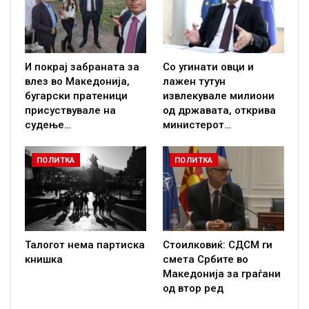
И покрај забраната за
Со угинати овци и
влез во Македонија,
лажен тутун
бугарски пратеници
извлекувале милиони
присуствувале на
од државата, открива
судење…
министерот…
ПОЛИТКА
ПОЛИТКА
Талогот нема партиска
Стоилковиќ: СДСМ ги
книшка
смета Србите во
Македонија за граѓани
од втор ред