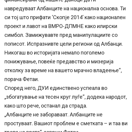
навредуваат Албанците на национална основа. Ти
си тој што прифати ‘Скопје 2014’ како национален
проект и лавот на ВМРО-ДПМНЕ како илирски
симбол. Замижувавте пред манипулациите со
пописот. Испразнивте цели региони од Албанци.
Никогаш во историјата немало поголемо
понижување, повеќе предавство и мизерија
отколку за време на вашето мрачно владеење“,
порача Фетаи.
Според него, ДУИ единствено успеала во
„збогатување на тесен круг луѓе“, додека народот,
како што рече, останал да страда.
„Албанците не забораваат. Албанците не
простуваат. Вашиот проблем е сметката – и таа ви