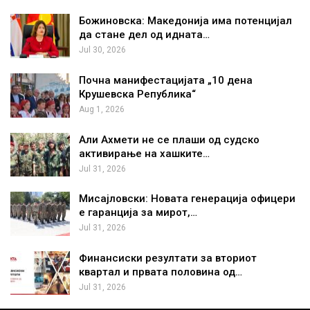
Божиновска: Македонија има потенцијал
да стане дел од идната…
Jul 30, 2026
Почна манифестацијата „10 дена
Крушевска Република“
Aug 1, 2026
Али Ахмети не се плаши од судско
активирање на хашките…
Jul 31, 2026
Мисајловски: Новата генерација офицери
е гаранција за мирот,…
Jul 31, 2026
Финансиски резултати за вториот
квартал и првата половина од…
Jul 31, 2026