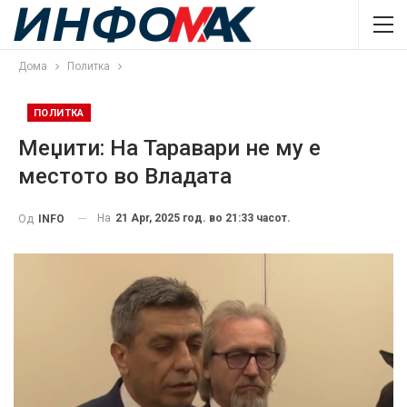
Дома
Политка
ПОЛИТКА
Меџити: На Таравари не му е
местото во Владата
На
21 Apr, 2025 год. во 21:33 часот.
Од
INFO