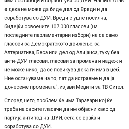
има состаноци и соработува со ДУИ. Нашиот став
е дека не може да биде дел од Вреди и да
соработува со ДУИ. Вреди е уште посилна,
бидејќи освоените 107.000 гласови (на
последните парламентарни избори) не се само
гласови за Демократското движење, за
Алтернатива, Беса или дел од Алијанса, туку беа
анти-ДУИ гласови, гласови за промена и надеж и
не може никој да се повикува дека ги има в џеб.
Ние остануваме на тој пат да истраеме и да ја
донесеме промената“, изјави Меџити за ТВ Сител.
Според него, проблем ќе има Таравари кој ќе
треба на своите гласачи да им објасни како од
партија антипод на ДУИ, сега се враќа и
соработува со ДУИ.