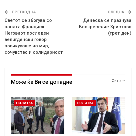
ПРЕТХОДНА
СЛЕДНА
Светот се збогува со
Денеска се празнува
папата Франциск:
Воскресение Христово
Неговиот последен
(трет ден)
велигденски говор
повикуваше на мир,
сочувство и солидарност
Сите
Може ќе Ви се допадне
ПОЛИТКА
ПОЛИТКА