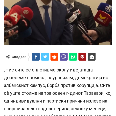
Сподели
„Ние сите се сплотивме околу идејата да
донесеме промена, плурализам, демократија во
албанскиот кампус, борба против корупција. Сите
сѐ уште стоиме на тоа освен г-динот Таравари, кој
од индивидуални и партиски причини излезе на
површина дека подолг период неколку месеци,