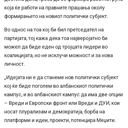
која ќе работи на правните прашања околу
формирањето на новиот политички субјект.
Во однос на тоа кој би бил претседател на
партијата, тој кажа дека тоа најверојатно би
можел да биде еден од тројцата лидери во
коалицијата, но не исклучи можност и за нова
личност.
„Идејата ни е да станеме нов политички субјект
кој ќе биде поголем во албанскиот политички
кампус, и во албанскиот кампус да има две опции
– Вреди и Европски фронт или Вреди и ДУИ, кои
носат плурализам и демократија, борба на
платформи и идеи, проекти, потенцира Меџити.