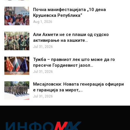
Почна манифестацијата „10 дена
Крушевска Република“
Aug 1, 2026
Али Ахмети не се плаши од судско
активирање на хашките…
Jul 31, 2026
Тужба – правниот лек што може да го
пресече Гордиевиот јазол…
Jul 31, 2026
Мисајловски: Новата генерација офицери
е гаранција за мирот,…
Jul 31, 2026