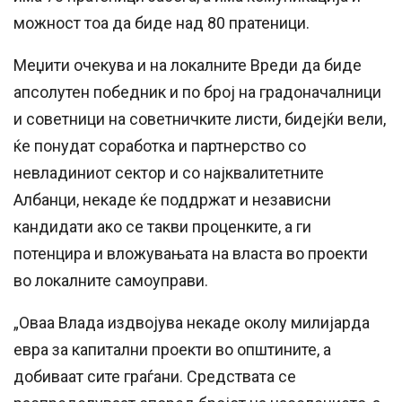
можност тоа да биде над 80 пратеници.
Меџити очекува и на локалните Вреди да биде
апсолутен победник и по број на градоначалници
и советници на советничките листи, бидејќи вели,
ќе понудат соработка и партнерство со
невладиниот сектор и со најквалитетните
Албанци, некаде ќе поддржат и независни
кандидати ако се такви проценките, а ги
потенцира и вложувањата на власта во проекти
во локалните самоуправи.
„Оваа Влада издвојува некаде околу милијарда
евра за капитални проекти во општините, а
добиваат сите граѓани. Средствата се