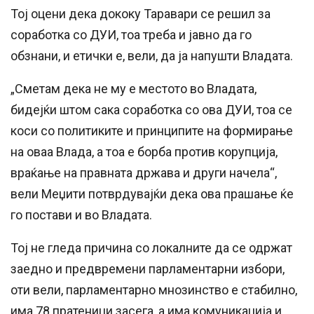
Тој оцени дека дококу Таравари се решил за
соработка со ДУИ, тоа треба и јавно да го
обзнани, и етички е, вели, да ја напушти Владата.
„Сметам дека не му е местото во Владата,
бидејќи штом сака соработка со ова ДУИ, тоа се
коси со политиките и принципите на формирање
на оваа Влада, а тоа е борба против корупција,
враќање на правната држава и други начела“,
вели Меџити потврдувајќи дека ова прашање ќе
го постави и во Владата.
Тој не гледа причина со локалните да се одржат
заедно и предвремени парламентарни избори,
оти вели, парламентарно мнозинство е стабилно,
има 78 пратеници засега, а има комуникација и