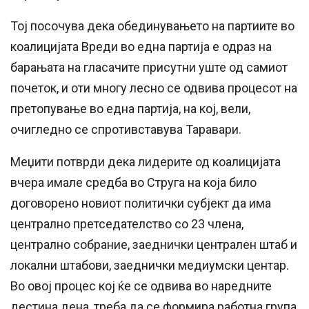
Тој посочува дека обединувањето на партиите во
коалицијата Вреди во една партија е одраз на
барањата на гласачите присутни уште од самиот
почеток, и оти многу лесно се одвива процесот на
претопување во една партија, на кој, вели,
очигледно се спротивставува Таравари.
Меџити потврди дека лидерите од коалицијата
вчера имале средба во Струга на која било
договорено новиот политички субјект да има
централно претседателство со 23 члена,
централно собрание, заеднички централен штаб и
локални штабови, заеднички медиумски центар.
Во овој процес кој ќе се одвива во наредните
дестина дена, треба да се формира работна група