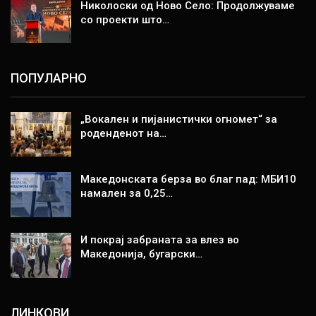
Николоски од Ново Село: Продолжуваме
со проекти што…
ПОПУЛАРНО
„Вокален и пијанистички огномет“ за
роденденот на…
Македонската берза во благ пад: МБИ10
намален за 0,25…
И покрај забраната за влез во
Македонија, бугарски…
ЛИНКОВИ