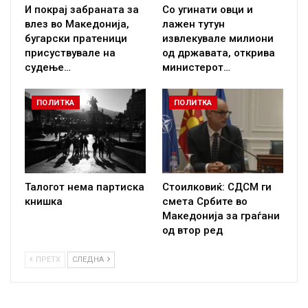
И покрај забраната за
Со угинати овци и
влез во Македонија,
лажен тутун
бугарски пратеници
извлекувале милиони
присуствувале на
од државата, открива
судење…
министерот…
ПОЛИТКА
ПОЛИТКА
Талогот нема партиска
Стоилковиќ: СДСМ ги
книшка
смета Србите во
Македонија за граѓани
од втор ред
ПРЕТХ
СЛЕДНА