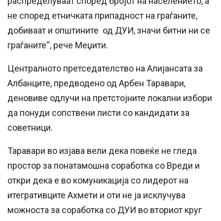
распределуваат според бројот на населението, а
не според етничката припадност на граѓаните,
добиваат и општините од ДУИ, значи битни ни се
граѓаните“, рече Меџити.
Централното претседателство на Алијансата за
Албанците, предводено од Арбен Таравари,
деновиве одлучи на претстојните локални избори
да понуди сопствени листи со кандидати за
советници.
Таравари во изјава вели дека повеќе не гледа
простор за понатамошна соработка со Вреди и
откри дека е во комуникација со лидерот на
итегративците Ахмети и оти не ја исклучува
можноста за соработка со ДУИ во вториот круг