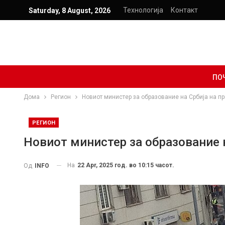
Технологија
Контакт
Saturday, 8 August, 2026
ПО
Дома
Регион
Новиот министер за образование на Србија на пр
РЕГИОН
Новиот министер за образование н
На
22 Apr, 2025 год. во 10:15 часот.
Од
INFO