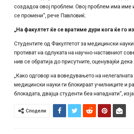
создадоа овој проблем. Овој проблем има име и
се промени“, рече Павловиќ.
„На факултет ќе се вратиме дури кога ќе го 
Студентите од Факултетот за медицински науки
противат на одлуката на научно-наставниот сов
нив се обратија до присутните, оценувајќи дека
„Како одговор на воведувањето на нелегалната 
медицински науки ги блокираат училниците и ра
блокадата, двајца студенти беа нападнати“, изј
Сподели