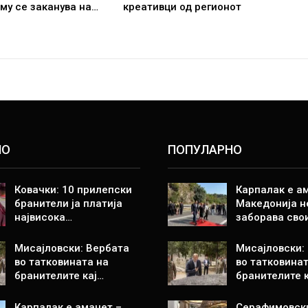
 му се заканува на…
креативци од регионот
НО
ПОПУЛАРНО
Ковачки: 10 прилепски
Карпалак е а
бранители ја платија
Македонија н
највисока…
заборава сво
Мисајловски: Вербата
Мисајловски:
во татковината на
во татковинат
бранителите кај…
бранителите 
Карпалак е аманет –
Серафимовск