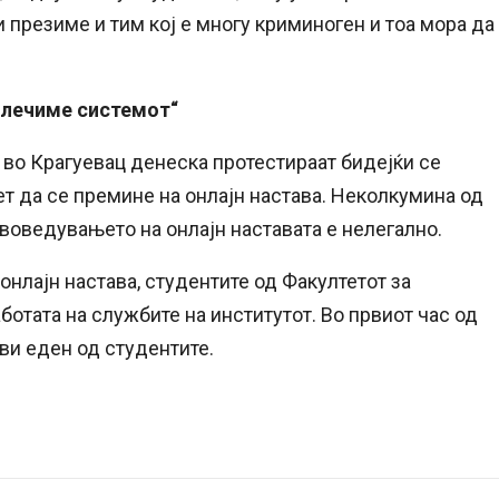
 презиме и тим кој е многу криминоген и тоа мора да
излечиме системот“
 во Крагуевац денеска протестираат бидејќи се
ет да се премине на онлајн настава. Неколкумина од
 воведувањето на онлајн наставата е нелегално.
онлајн настава, студентите од Факултетот за
ботата на службите на институтот. Во првиот час од
ави еден од студентите.