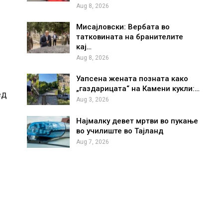
Aug 8, 2026
Мисајловски: Вербата во
татковината на бранителите
кај…
Aug 8, 2026
Уапсена жената позната како
„газдарицата“ на Камени кукли:…
ед
Aug 3, 2026
Најмалку девет мртви во пукање
во училиште во Тајланд
Aug 7, 2026