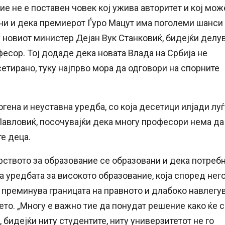
ие не е поставен човек кој ужива авторитет и кој мож
цени и дека премиерот Ѓуро Мацут има поголеми шанси
 новиот министер Дејан Вук Станковиќ, бидејќи делу
есор. Тој додаде дека новата Влада на Србија не
етирано, туку најпрво мора да одговори на спорните
гена и неуставна уредба, со која десетици илјади лу
Павловиќ, посочувајќи дека многу професори нема да
те деца.
ството за образование се образовани и дека потреб
на уредбата за високото образование, која според нег
 преминува границата на правното и длабоко навлегу
уѓето. „Многу е важно тие да понудат решение како ќе 
бидејќи ниту студентите, ниту универзитетот не го