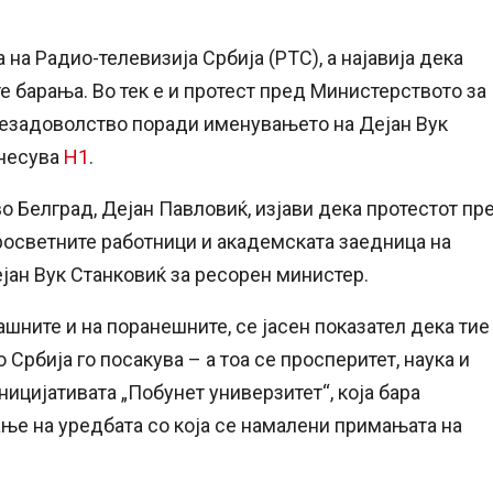
 на Радио-телевизија Србија (РТС), а најавија дека
е барања. Во тек е и протест пред Министерството за
 незадоволство поради именувањето на Дејан Вук
енесува
Н1
.
о Белград, Дејан Павловиќ, изјави дека протестот пр
росветните работници и академската заедница на
ејан Вук Станковиќ за ресорен министер.
гашните и на поранешните, се јасен показател дека тие
Србија го посакува – а тоа се просперитет, наука и
иницијативата „Побунет универзитет“, која бара
ње на уредбата со која се намалени примањата на