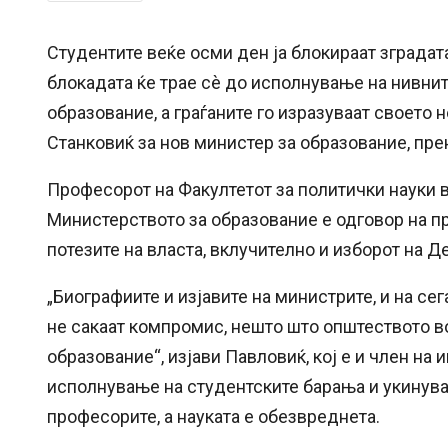
Студентите веќе осми ден ја блокираат зградата
блокадата ќе трае сè до исполнување на нивнит
образование, а граѓаните го изразуваат своето
Станковиќ за нов министер за образование, пр
Професорот на Факултетот за политички науки в
Министерството за образование е одговор на п
потезите на власта, вклучително и изборот на Д
„Биографиите и изјавите на министрите, и на се
не сакаат компромис, нешто што општеството во 
образование“, изјави Павловиќ, кој е и член на 
исполнување на студентските барања и укинува
професорите, а науката е обезвреднета.