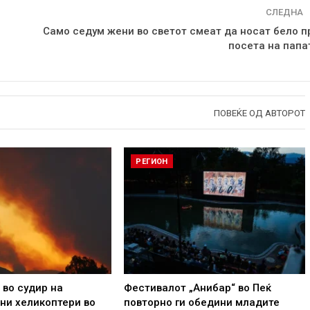
СЛЕДНА
Само седум жени во светот смеат да носат бело п
посета на папа
ПОВЕЌЕ ОД АВТОРОТ
РЕГИОН
 во судир на
Фестивалот „Анибар“ во Пеќ
ни хеликоптери во
повторно ги обедини младите