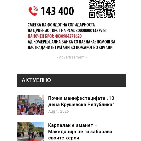
- Advertisement -
АКТУЕЛНО
Почна манифестацијата „10
дена Крушевска Република“
Aug 1, 2026
Карпалак е аманет –
Македонија не ги заборава
своите херои