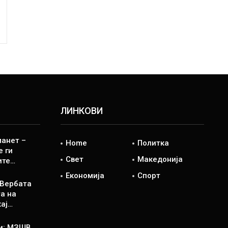
ЛИНКОВИ
манет –
Home
Политка
е ги
Свет
Македонија
ите…
Економија
Спорт
 Вербата
а на
кај…
и: МЗШВ