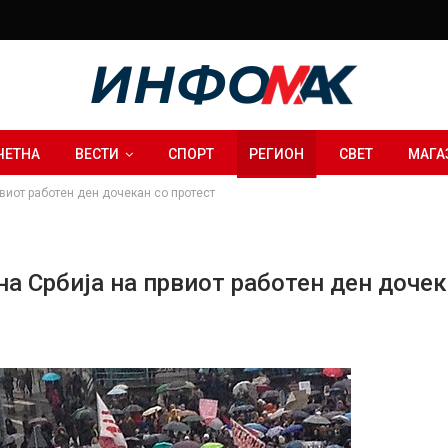
ЧЕТНА
ВЕСТИ
СПОРТ
РЕГИОН
СВЕТ
МАГА
виот работен ден дочекан со протест
а Србија на првиот работен ден дочек