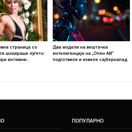
овна страница со
Два модели на вештачка
 ги шокираше луѓето:
интелигенција на „Опен АИ“
кри интимни…
подготвиле и извеле сајбернапад
НО
ПОПУЛАРНО