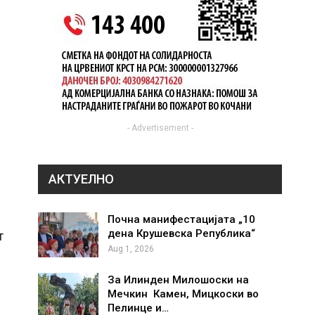
- Advertisement -
АКТУЕЛНО
Почна манифестацијата „10
дена Крушевска Република“
т
Aug 1, 2026
За Илинден Милошоски на
Мечкин Камен, Мицкоски во
Пелинце и…