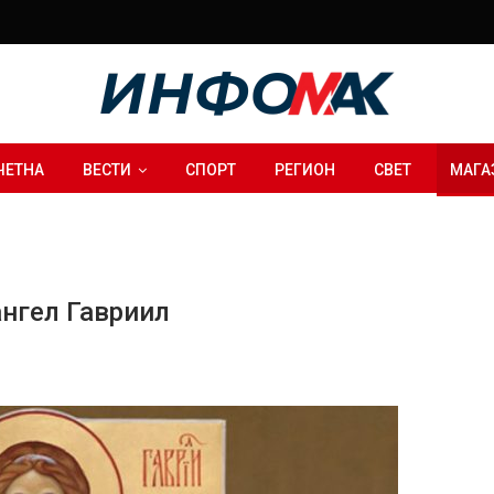
ЧЕТНА
ВЕСТИ
СПОРТ
РЕГИОН
СВЕТ
МАГА
л
ангел Гавриил