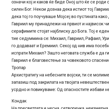
означи кој и каков ќе биде Оној што ќе се роди
силен Бог. Некои дознаа дека истиот тој Гаврии
дека тој го поучуваше Мојсеј во пустината како
Гавриил му принадлежи на првиот и највисок чи
серафимите стојат најблиску до Бога. Тој е ед
тие седуммина се: Михаил, Гавриил, Рафаил, Ури
го додаваат и Еремиил. Секој од нив има посебн
испрати Михаил? Зашто неговата служба е да ги
Гавриил е благовестење за човековото спасени
Тропар
Архистратигу на небесните војски, ти се молиме
запазиш под закрилата на твојата невештествен
усрдно и повикуваме: Од опасностите избави н
Кондак
На пресветлата и чесна, сетворечка, неизмерна 