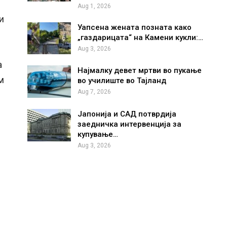
Aug 1, 2026
и
Уапсена жената позната како
„газдарицата“ на Камени кукли:…
Aug 3, 2026
а
Најмалку девет мртви во пукање
м
во училиште во Тајланд
Aug 7, 2026
Јапонија и САД потврдија
заедничка интервенција за
купување…
Aug 3, 2026