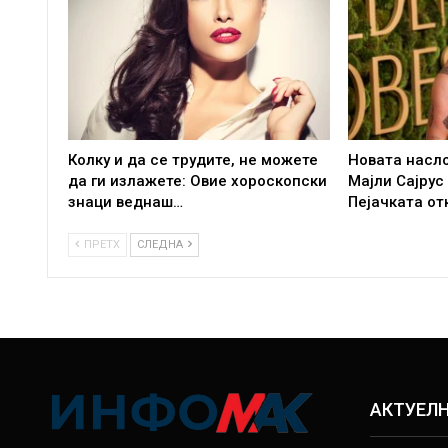
Колку и да се трудите, не можете
Новата насл
да ги излажете: Овие хороскопски
Мајли Сајрус
знаци веднаш…
Пејачката от
ПРЕТХ
СЛЕДНА
АКТУЕЛ