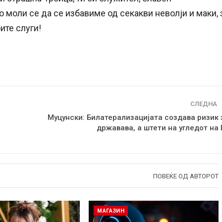
 моли се да се избавиме од секакви неволји и маки, 
ите слуги!
СЛЕДНА
а
Муцунски: Билатерализацијата создава ризик 
државава, а штети на угледот на 
ПОВЕЌЕ ОД АВТОРОТ
МАГАЗИН