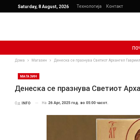
Технологија
Контакт
Saturday, 8 August, 2026
ПО
Дома
Магазин
Денеска се празнува Светиот Архангел Гаврии
МАГАЗИН
Денеска се празнува Светиот Арх
На
26 Apr, 2025 год. во 05:00 часот.
Од
INFO