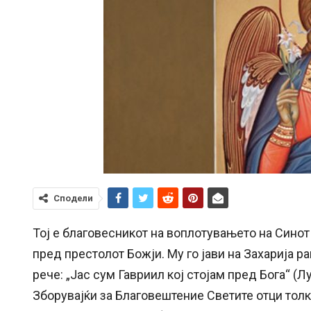
Сподели
Тој е благовесникот на воплотувањето на Синот
пред престолот Божји. Му го јави на Захарија р
рече: „Јас сум Гавриил кој стојам пред Бога“ (Лу
Зборувајќи за Благовештение Светите отци толк