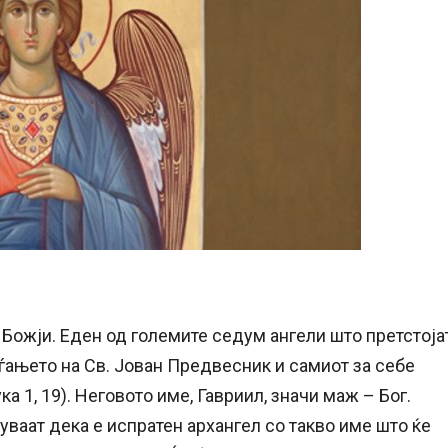
 Божји. Еден од големите седум ангели што претстоја
аѓањето на Св. Јован Предвесник и самиот за себе
ка 1, 19). Неговото име, Гавриил, значи маж – Бог.
уваат дека е испратен архангел со такво име што ќе