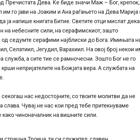
 од Пречистата Дева. Ќе биде значи Маж – Бог, крепок,
л им го јави на Јоаким и Ана раѓањето на Дева Марија 
 да ја напише книгата Битие. Светите отци мислат дека
н на небесните сили, на серафимскиот, зашто
ен од седумте серафими најблиски до Бога. Имињата н
ил, Селатиил, Јегудил, Варахиил. На овој број некои и
а служба, а сите тие се рамночесни. Зошто Бог не го
 крши непријателите на Божјата вера. А службата на
е.
 секогаш нас недостојните, со твоите молитви да нe
а слава. Чувај нe нас кои пред тебе притекнуваме
e како чиноначалник на вишните сили.
и страшна Троица, ти си служител, славен