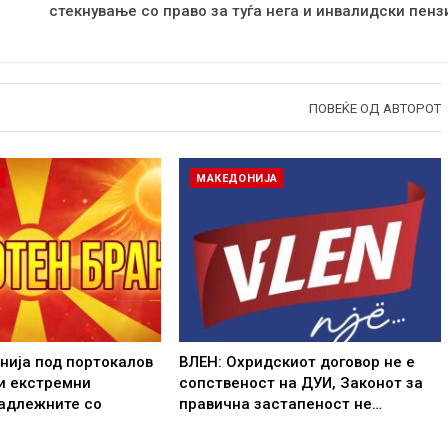
стекнување со право за туѓа нега и инвалидски пенз
ПОВЕЌЕ ОД АВТОРОТ
МАКЕДОНИЈА
нија под портокалов
ВЛЕН: Охридскиот договор не е
и екстремни
сопственост на ДУИ, Законот за
надлежните со
правична застапеност не…