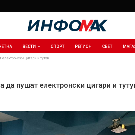
ЧЕТНА
ВЕСТИ
СПОРТ
РЕГИОН
СВЕТ
МАГА
 електронски цигари и тутун
а да пушат електронски цигари и туту