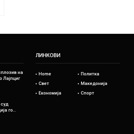
ЛИНКОВИ
сплозив на
Home
Политка
о Лајпциг
Свет
Македонија
Економија
Спорт
 суд
ија го…