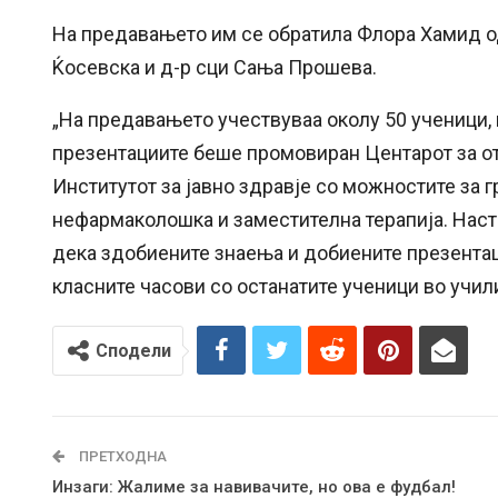
На предавањето им се обратила Флора Хамид од
Ќосевска и д-р сци Сања Прошева.
„На предавањето учествуваа околу 50 ученици,
презентациите беше промовиран Центарот за о
Институтот за јавно здравје со можностите за 
нефармаколошка и заместителна терапија. Наст
дека здобиените знаења и добиените презентац
класните часови со останатите ученици во учил
Сподели
ПРЕТХОДНА
Инзаги: Жалиме за навивачите, но ова е фудбал!