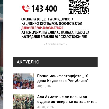
- Advertisement -
АКТУЕЛНО
Почна манифестацијата „10
дена Крушевска Република“
Aug 1, 2026
Али Ахмети не се плаши од
судско активирање на хашките…
Jul 31, 2026