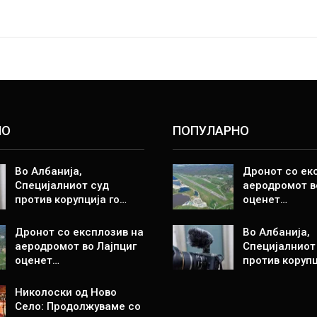
НО
ПОПУЛАРНО
Во Албанија,
Дронот со ек
Специјалниот суд
аеродромот в
против корупција го…
оценет…
Дронот со експлозив на
Во Албанија,
аеродромот во Лајпциг
Специјалниот
оценет…
против корупц
Николоски од Ново
Село: Продолжуваме со