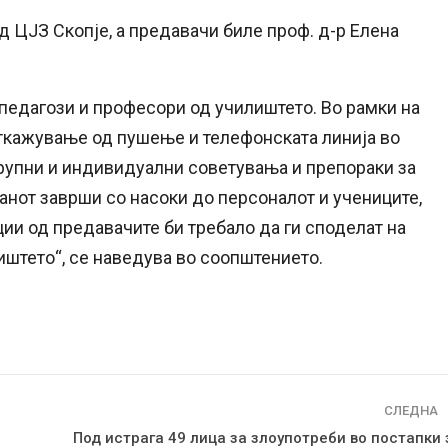
 ЦЈЗ Скопје, а предавачи биле проф. д-р Елена
 педагози и професори од училиштето. Во рамки на
ткажување од пушење и телефонската линија во
групни и индивидуални советувања и препораки за
анот заврши со насоки до персоналот и учениците,
ии од предавачите би требало да ги споделат на
иштето“, се наведува во соопштението.
СЛЕДНА
Под истрага 49 лица за злоупотреби во постапки 