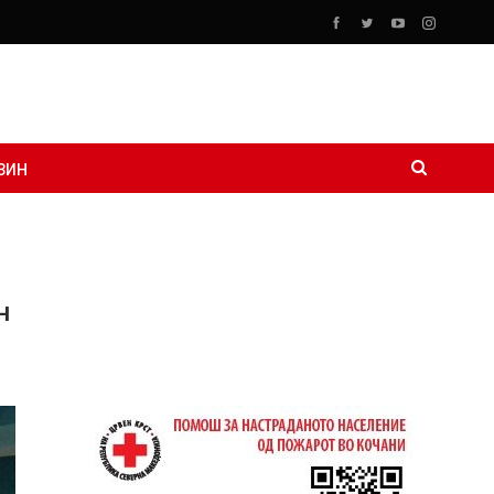
ЗИН
н