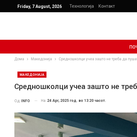
Технологија
Контакт
Friday, 7 August, 2026
ПО
Дома
Македонија
Средношколци учеа зашто не треба да пушат
МАКЕДОНИЈА
Средношколци учеа зашто не треб
На
24 Apr, 2025 год. во 13:20 часот.
Од
INFO