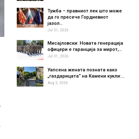
Тужба – правниот лек што може
да го пресече Гордиевиот
јазол…
Jul 31, 2026
Мисајловски: Новата генерација
офицери е гаранција за мирот,…
Jul 31, 2026
Уапсена жената позната како
„газдарицата“ на Камени кукли:…
Aug 3, 2026
е
,