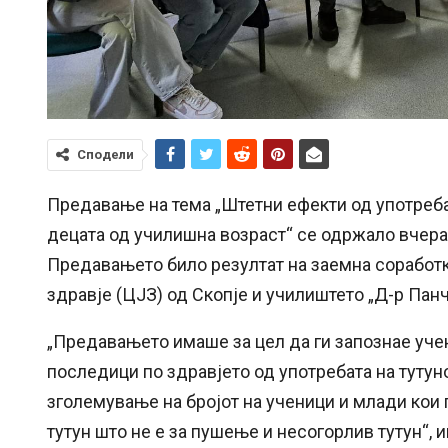
Сподели
Предавање на тема „Штетни ефекти од употребат
децата од училишна возраст“ се одржало вчера
Предавањето било резултат на заемна соработка
здравје (ЦЈЗ) од Скопје и училиштето „Д-р Панч
„Предавањето имаше за цел да ги запознае уче
последици по здравјето од употребата на тутуно
зголемување на бројот на ученици и млади кои г
тутун што не е за пушење и несогорлив тутун“, 