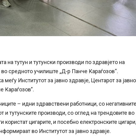
а на тутун и тутунски производи по здравјето на
 во средното училиште „Д-р Панче Караѓозов“.
 меѓу Институтот за јавно здравје, Центарот за јавно
е Караѓозов”.
ниците – идни здравствени работници, со негативнит
т и тутунските производи, со оглед на трендовите во
и користат цигарите, и посебно електронските цигари
информираат во Институтот за јавно здравје.