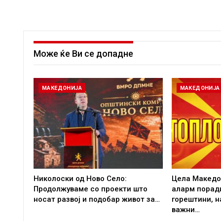
Може ќе Ви се допадне
МАКЕДОНИЈА
МАКЕДОНИЈА
Николоски од Ново Село:
Цела Македо
Продолжуваме со проекти што
аларм порад
носат развој и подобар живот за…
горештини, 
важни…