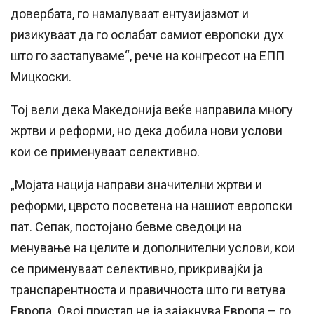
довербата, го намалуваат ентузијазмот и
ризикуваат да го ослабат самиот европски дух
што го застапуваме“, рече на конгресот на ЕПП
Мицкоски.
Тој вели дека Македонија веќе направила многу
жртви и реформи, но дека добила нови услови
кои се применуваат селективно.
„Мојата нација направи значителни жртви и
реформи, цврсто посветена на нашиот европски
пат. Сепак, постојано бевме сведоци на
менување на целите и дополнителни услови, кои
се применуваат селективно, прикривајќи ја
транспарентноста и правичноста што ги ветува
Европа. Овој пристап не ја зајакнува Европа – го