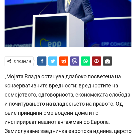
Сподели
„Мојата Влада останува длабоко посветена на
конзервативните вредности: вредностите на
семејството, одговорноста, економската слобода
и почитувањето на владеењето на правото. Од
овие принципи сме водени дома и го
инспирираат нашиот ангажман со Европа.
Замислуваме заедничка европска иднина, цврсто