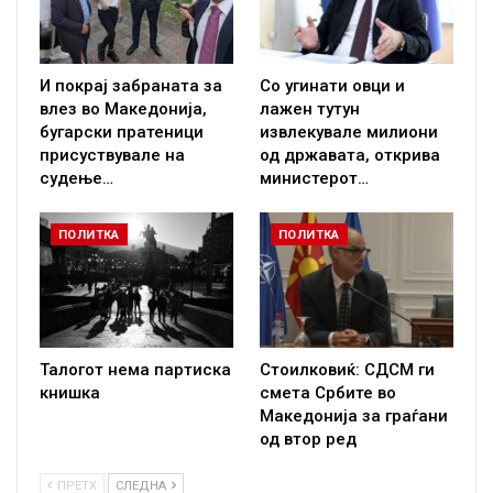
И покрај забраната за
Со угинати овци и
влез во Македонија,
лажен тутун
бугарски пратеници
извлекувале милиони
присуствувале на
од државата, открива
судење…
министерот…
ПОЛИТКА
ПОЛИТКА
Талогот нема партиска
Стоилковиќ: СДСМ ги
книшка
смета Србите во
Македонија за граѓани
од втор ред
ПРЕТХ
СЛЕДНА