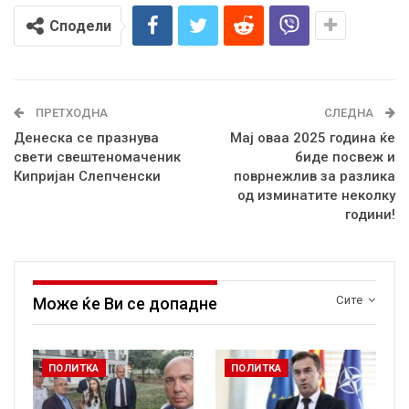
Сподели
ПРЕТХОДНА
СЛЕДНА
Денеска се празнува
Мај оваа 2025 година ќе
свети свештеномаченик
биде посвеж и
Кипријан Слепченски
поврнежлив за разлика
од изминатите неколку
години!
Сите
Може ќе Ви се допадне
ПОЛИТКА
ПОЛИТКА