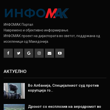
ИНФОМАК Портал
Навремено и објективно информирање.
ИНФОМАК проект на дијаспората во светот, поддржана од
исселеници од Македонија.
АКТУЕЛНО
Во Албанија, Специјалниот суд против
корупција го…
Дронот со експлозив на аеродромот во