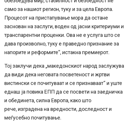
обезбедува мир, стабилност и безбедност не
само за нашиот регион, туку и за цела Европа.
Процесот на пристапување мора да остане
заснован на заслуги, воден од јасни критериуми и
транспарентни проценки. Ова не е услуга што се
дава произволно, туку е праведно признание за
напорите и реформите“, истакна премиерот.
Тој заклучи дека „македонскиот народ заслужува
да види дека неговата посветеност и жртви
вистински се почитуваат и се признаваат“ и уште
еднаш ја повика ЕПП да се посвети на заедничка
и обединета, силна Европа, како што
рече, изградена на вредности, доследност и
меѓусебно почитување.