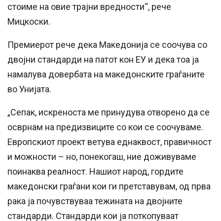
стоиме на овие трајни вредности“, рече
Мицкоски.
Премиерот рече дека Македонија се соочува со
двојни стандарди на патот кон ЕУ и дека тоа ја
намалува довербата на македонските граѓаните
во Унијата.
„Сепак, искреноста ме принудува отворено да се
осврнам на предизвиците со кои се соочуваме.
Европскиот проект ветува еднаквост, правичност
и можности – но, понекогаш, ние доживуваме
поинаква реалност. Нашиот народ, гордите
македонски граѓани кои ги претставувам, од прва
рака ја почувствуваа тежината на двојните
стандарди. Стандарди кои ја поткопуваат