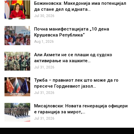
Божиновска: Македонија има потенцијал
да стане дел од идната…
Jul 30, 2026
Почна манифестацијата „10 дена
Крушевска Република“
Aug 1, 2026
Али Ахмети не се плаши од судско
активирање на хашките…
Jul 31, 2026
Тужба – правниот лек што може да го
пресече Гордиевиот јазол…
Jul 31, 2026
Мисајловски: Новата генерација офицери
е гаранција за мирот,…
Jul 31, 2026