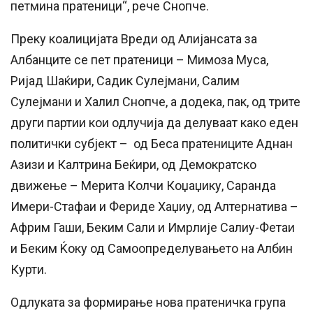
петмина пратеници“, рече Снопче.
Преку коалицијата Вреди од Алијансата за
Албанците се пет пратеници – Мимоза Муса,
Ријад Шаќири, Садик Сулејмани, Салим
Сулејмани и Халил Снопче, а додека, пак, од трите
други партии кои одлучија да делуваат како еден
политички субјект – од Беса пратениците Аднан
Азизи и Калтрина Беќири, од Демократско
движење – Мерита Колчи Коџаџику, Саранда
Имери-Стафаи и Фериде Хаџиу, од Алтернатива –
Африм Гаши, Беким Сали и Имрлије Салиу-Фетаи
и Беким Ќоку од Самоопределувањето на Албин
Курти.
Одлуката за формирање нова пратеничка група