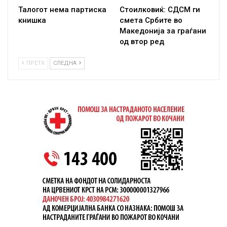
Талогот нема партиска
Стоилковиќ: СДСМ ги
книшка
смета Србите во
Македонија за граѓани
од втор ред
ПРЕТХ
СЛЕДНА