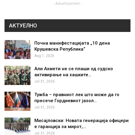
- Advertisement -
АКТУЕЛНО
Почна манифестацијата „10 дена
Крушевска Република“
Aug 1, 2026
Али Ахмети не се плаши од судско
активирање на хашките…
Jul 31, 2026
Тужба – правниот лек што може да го
пресече Гордиевиот јазол…
Jul 31, 2026
Мисајловски: Новата генерација офицери
е гаранција за мирот,…
Jul 31, 2026