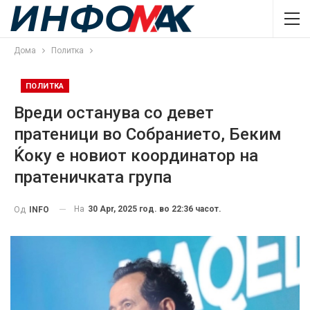
Дома
Политка
ПОЛИТКА
Вреди останува со девет
пратеници во Собранието, Беким
Ќоку е новиот координатор на
пратеничката група
На
30 Apr, 2025 год. во 22:36 часот.
Од
INFO