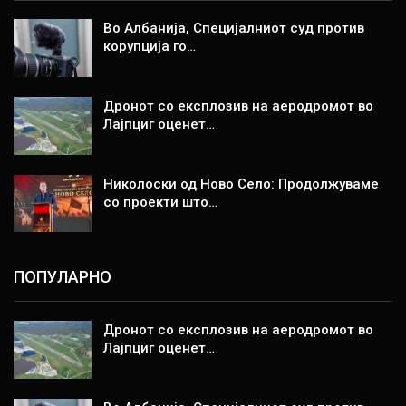
Во Албанија, Специјалниот суд против
корупција го…
Дронот со експлозив на аеродромот во
Лајпциг оценет…
Николоски од Ново Село: Продолжуваме
со проекти што…
ПОПУЛАРНО
Дронот со експлозив на аеродромот во
Лајпциг оценет…