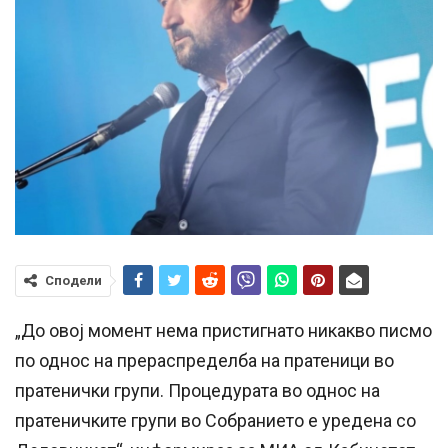
Сподели
„До овој момент нема пристигнато никакво писмо
по однос на прераспределба на пратеници во
пратенички групи. Процедурата во однос на
пратеничките групи во Собранието е уредена со