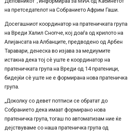
Деловникот“, информираа за МИА од Кабинетот
на претседателот на Собранието Африм Гаши.
Досегашниот координатор на пратеничката група
на Вреди Халил Снопче, кој доаѓа од крилото на
Алијансата на Албанците, предводено од Арбен
Таравари, денеска во изјава за медиумите
истакна дека тој сѐ уште е координатор на
пратеничката група на Вреди од 14 пратеници,
бидејќи сѐ уште не е формирана нова пратеничка
група.
„Доколку со девет потписи се обратат до
Собранието дека имаат формирано нова
пратеничка група, тогаш по автоматизам ние ќе
дејствуваме со наша пратеничка група од