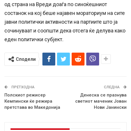
од страна на Вреди доаѓа по синоќешниот
состанок на кој беше најавен мораториум на сите
јавни политички активности на партиите што ја
сочинуваат и соопшти дека отсега ќе делува како
еден политички субјект.
Сподели
ПРЕТХОДНА
СЛЕДНА
Полскиот режисер
Денеска се празнува
Кемпински ќе режира
светиот маченик Јован
претстава во Македонија
Нови Јанински