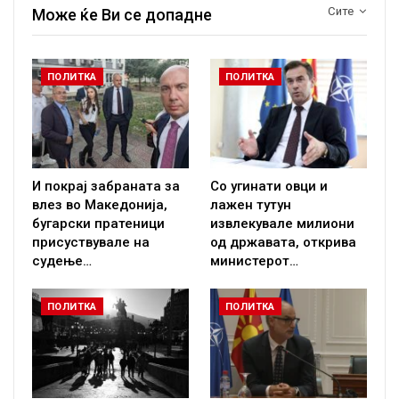
Сите
Може ќе Ви се допадне
ПОЛИТКА
ПОЛИТКА
И покрај забраната за
Со угинати овци и
влез во Македонија,
лажен тутун
бугарски пратеници
извлекувале милиони
присуствувале на
од државата, открива
судење…
министерот…
ПОЛИТКА
ПОЛИТКА