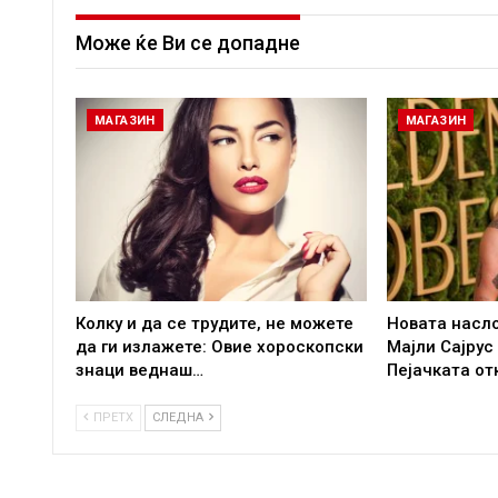
Може ќе Ви се допадне
МАГАЗИН
МАГАЗИН
Колку и да се трудите, не можете
Новата насл
да ги излажете: Овие хороскопски
Мајли Сајрус
знаци веднаш…
Пејачката от
ПРЕТХ
СЛЕДНА