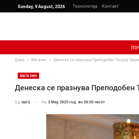
Технологија
Контакт
Sunday, 9 August, 2026
ПО
Дома
Магазин
Денеска се празнува Преподобен Теодор Трих
МАГАЗИН
Денеска се празнува Преподобен 
На
3 May, 2025 год. во 06:00 часот.
Од
INFO