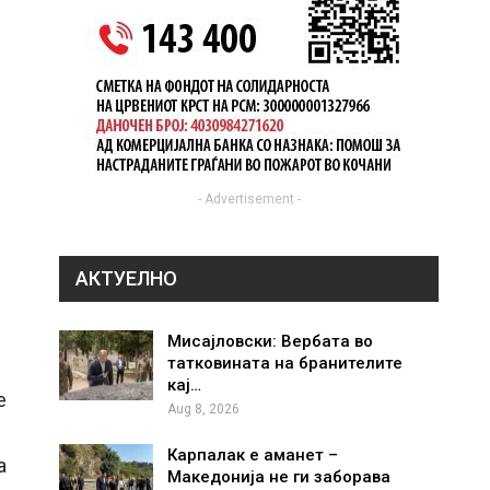
- Advertisement -
АКТУЕЛНО
Мисајловски: Вербата во
татковината на бранителите
кај…
е
Aug 8, 2026
Карпалак е аманет –
а
Македонија не ги заборава