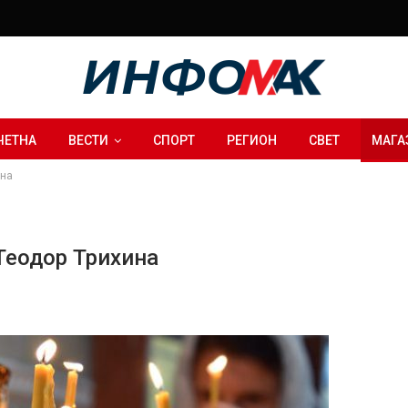
ЧЕТНА
ВЕСТИ
СПОРТ
РЕГИОН
СВЕТ
МАГА
ина
Теодор Трихина