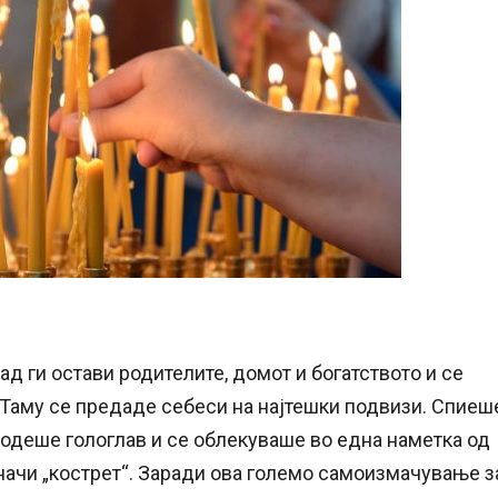
ад ги остави родителите, домот и богатството и се
 Таму се предаде себеси на најтешки подвизи. Спиеш
 одеше гологлав и се облекуваше во една наметка од
 значи „кострет“. Заради ова големо самоизмачување з