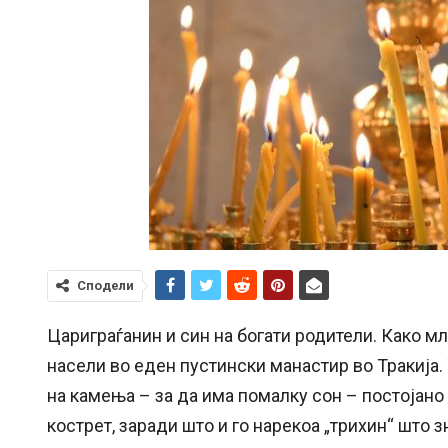
Сподели
Цариграѓанин и син на богати родители. Како мл
насели во еден пустински манастир во Тракија.
на камења – за да има помалку сон – постојано
кострет, заради што и го нарекоа „трихин“ што