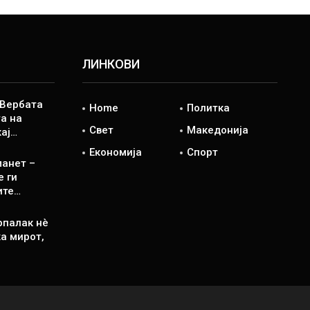
ЛИНКОВИ
 Вербата
Home
Политка
а на
Свет
Македонија
кај…
Економија
Спорт
манет –
е ги
ите…
рпалак нè
а мирот,