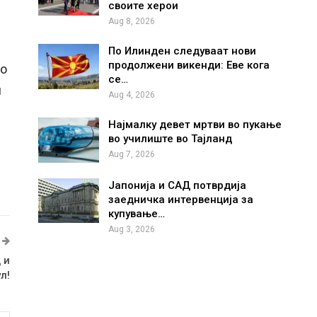
своите херои
Aug 8, 2026
По Илинден следуваат нови
продолжени викенди: Еве кога
мо
се…
и
Aug 4, 2026
Најмалку девет мртви во пукање
во училиште во Тајланд
Aug 7, 2026
Јапонија и САД потврдија
заедничка интервенција за
купување…
Aug 3, 2026
 и
л!