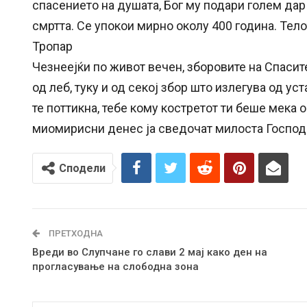
спасението на душата, Бог му подари голем дар
смртта. Се упокои мирно околу 400 година. Тел
Тропар
Чезнеејќи по живот вечен, зборовите на Спасит
од леб, туку и од секој збор што излегува од у
те поттикна, тебе кому костретот ти беше мека 
миомирисни денес ја сведочат милоста Господ
Сподели
ПРЕТХОДНА
Вреди во Слупчане го слави 2 мај како ден на
прогласување на слободна зона