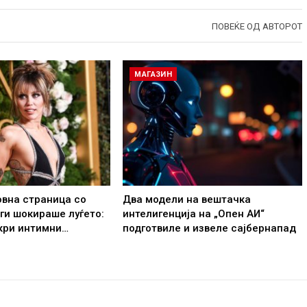
ПОВЕЌЕ ОД АВТОРОТ
МАГАЗИН
овна страница со
Два модели на вештачка
 ги шокираше луѓето:
интелигенција на „Опен АИ“
кри интимни…
подготвиле и извеле сајбернапад