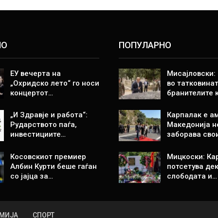
НО
ПОПУЛАРНО
ЕУ вечерта на
Мисајловски:
„Охридско лето“ го носи
во татковинат
концертот…
бранителите 
„И Здравје и работа“:
Карпалак е а
Рударството паѓа,
Македонија н
инвестициите…
заборава сво
Косовскиот премиер
Мицкоски: Ка
Албин Курти беше гаѓан
потсетува дек
со јајца за…
слободата и…
МИЈА
СПОРТ