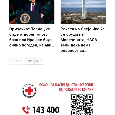
Ормускиот Теснец ќе
Ракета на Спејс Икс ќе
биде отворен многу
се сруши на
брзо или Иран ќе биде
Месечината, НАСА
силно погоден, изјави…
вели дека нема
опасност за…
ПРЕТХ
СЛЕДНА