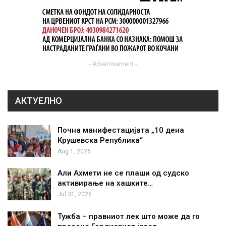
- Advertisement -
АКТУЕЛНО
Почна манифестацијата „10 дена
Крушевска Република“
Aug 1, 2026
Али Ахмети не се плаши од судско
активирање на хашките…
Jul 31, 2026
Тужба – правниот лек што може да го