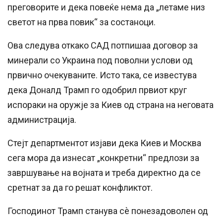
преговорите и дека повеќе нема да „летаме низ
светот на прва повик“ за состаноци.
Ова следува откако САД потпишаа договор за
минерали со Украина под поволни услови од
првично очекуваните. Исто така, се известува
дека Доналд Трамп го одобрил првиот круг
испораки на оружје за Киев од страна на неговата
администрација.
Стејт департментот изјави дека Киев и Москва
сега мора да изнесат „конкретни“ предлози за
завршување на војната и треба директно да се
сретнат за да го решат конфликтот.
Господинот Трамп станува сѐ понезадоволен од