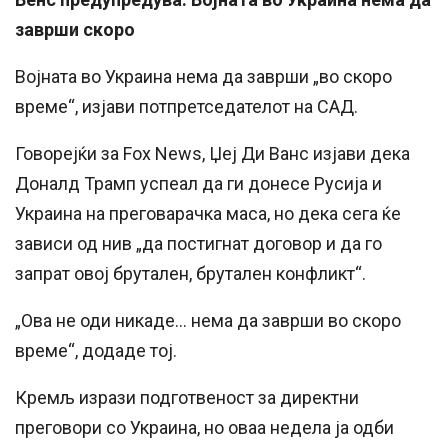
заврши скоро
Војната во Украина нема да заврши „во скоро
време“, изјави потпретседателот на САД.
Говорејќи за Fox News, Џеј Ди Ванс изјави дека
Доналд Трамп успеал да ги донесе Русија и
Украина на преговарачка маса, но дека сега ќе
зависи од нив „да постигнат договор и да го
запрат овој брутален, брутален конфликт“.
„Ова не оди никаде… нема да заврши во скоро
време“, додаде тој.
Кремљ изрази подготвеност за директни
преговори со Украина, но оваа недела ја одби