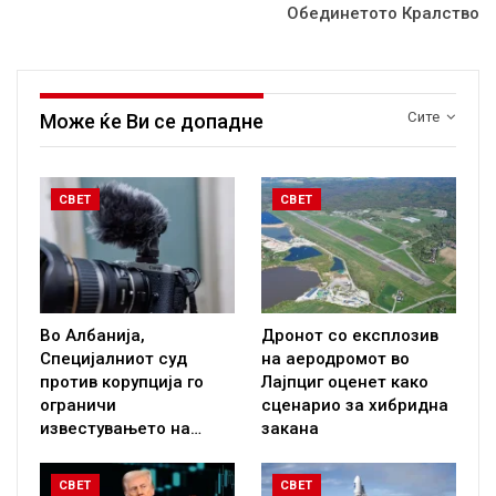
Обединетото Кралство
Сите
Може ќе Ви се допадне
СВЕТ
СВЕТ
Во Албанија,
Дронот со експлозив
Специјалниот суд
на аеродромот во
против корупција го
Лајпциг оценет како
ограничи
сценарио за хибридна
известувањето на…
закана
СВЕТ
СВЕТ