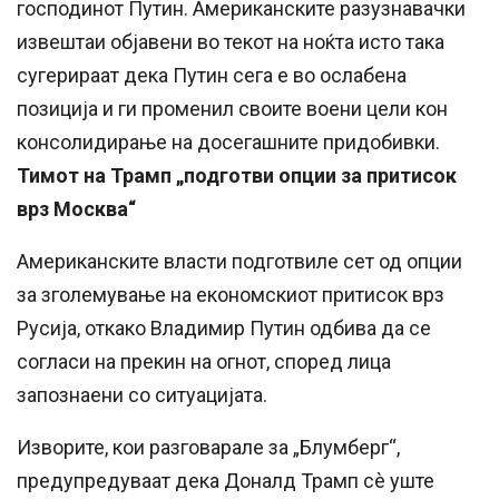
господинот Путин. Американските разузнавачки
извештаи објавени во текот на ноќта исто така
сугерираат дека Путин сега е во ослабена
позиција и ги променил своите воени цели кон
консолидирање на досегашните придобивки.
Тимот на Трамп „подготви опции за притисок
врз Москва“
Американските власти подготвиле сет од опции
за зголемување на економскиот притисок врз
Русија, откако Владимир Путин одбива да се
согласи на прекин на огнот, според лица
запознаени со ситуацијата.
Изворите, кои разговарале за „Блумберг“,
предупредуваат дека Доналд Трамп сè уште