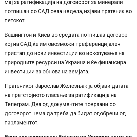
мај за ратификација на договорот за минерали
потпишан со САД оваа недела, изјави пратеник во
петокот.
Вашингтон и Киев во средата потпишаа договор
кој на САД ќе им овозможи преференцијален
пристап до нови инвестиции во ископување на
природните ресурси на Украина и ќе финансира
инвестиции за обнова на земјата.
Пратеникот Јарослав Железњак ја објави датата
на претстојното гласање за ратификација на
Телеграм. Два од документите поврзани со
договорот нема да треба да бидат одобрени од
парламентот.
Венс предупредува: Војната во Украина нема да