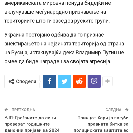
американската мировна понуда бидејќи не
вклучуваше меѓународно признавање на
териториите што ги зазедоа руските трупи.
Украина постојано одбива да го признае
анектирањето на нејзината територија од страна
на Русија, истакнувајќи дека Владимир Путин не
смее да биде награден за својата агресија.
Сподели
ПРЕТХОДНА
СЛЕДНА
УЈП: Граѓаните да си ги
Принцот Хари ја загуби
проверат годишните
правната битка за
даночни пријави за 2024
полициската заштита во