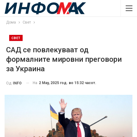
Дома
Свет
СВЕТ
САД се повлекуваат од
формалните мировни преговори
за Украина
На
2 May, 2025 год. во 15:32 часот.
Од
INFO