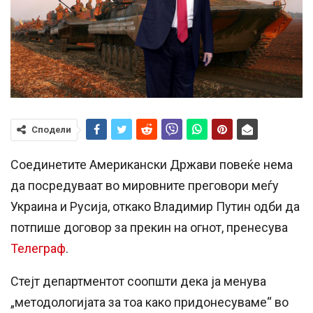
Сподели
Соединетите Американски Држави повеќе нема
да посредуваат во мировните преговори меѓу
Украина и Русија, откако Владимир Путин одби да
потпише договор за прекин на огнот, пренесува
Телеграф
.
Стејт департментот соопшти дека ја менува
„методологијата за тоа како придонесуваме“ во