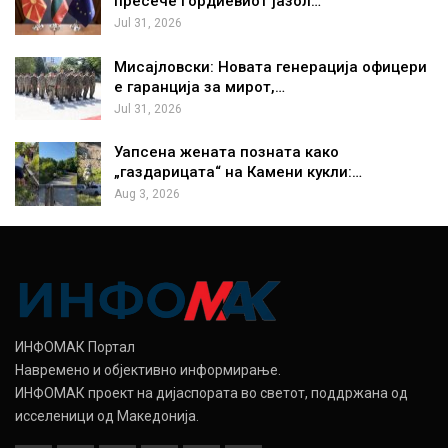
пресече Гордиевиот јазол…
Jul 31, 2026
Мисајловски: Новата генерација офицери
е гаранција за мирот,…
Jul 31, 2026
Уапсена жената позната како
„газдарицата“ на Камени кукли:…
Aug 3, 2026
ИНФОМАК Портал
Навремено и објективно информирање.
ИНФОМАК проект на дијаспората во светот, поддржана од
исселеници од Македонија.