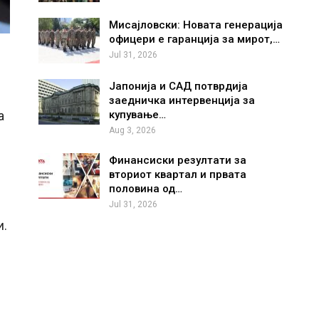
Мисајловски: Новата генерација
офицери е гаранција за мирот,…
Jul 31, 2026
Јапонија и САД потврдија
заедничка интервенција за
купување…
а
Aug 3, 2026
Финансиски резултати за
вториот квартал и првата
половина од…
Jul 31, 2026
и.