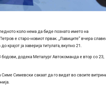
ледното коло нема да биде познато името на
 Петров е старо-новиот првак. „Лавиците“ вчера славе
до крајот ја заверија титулата, вкупно 21.
 бодови, додека Металург Автокоманда е втор со 23,
а Симе Симевски сакаат да го видат во своите витрин
нија.