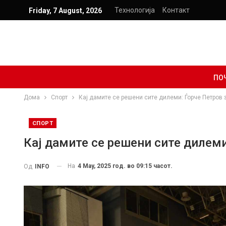
Технологија
Контакт
Friday, 7 August, 2026
ПО
Дома
Спорт
Кај дамите се решени сите дилеми: Ѓорче Петров 
СПОРТ
Кај дамите се решени сите дилеми
На
4 May, 2025 год. во 09:15 часот.
Од
INFO