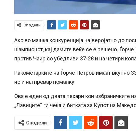
Сподели
Ако во машка конкуренција најверојатно до пос
шампионот, кај дамите веќе се е решено. Ѓорче
против Чаир со убедливи 37-28 и на четири кола 
Ракометарките на Ѓорче Петров имаат вкупно 33
но и натпревар помалку.
Ова е еден од двата пехари кои избраничките н
„Лавиците“ ги чека и битката за Купот на Македо
Сподели