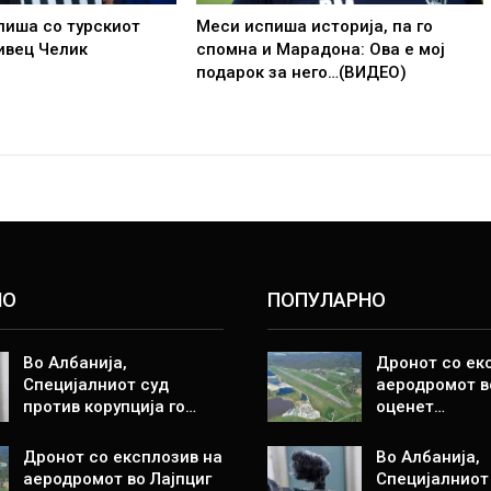
пиша со турскиот
Меси испиша историја, па го
ивец Челик
спомна и Марадона: Ова е мој
подарок за него…(ВИДЕО)
НО
ПОПУЛАРНО
Во Албанија,
Дронот со ек
Специјалниот суд
аеродромот в
против корупција го…
оценет…
Дронот со експлозив на
Во Албанија,
аеродромот во Лајпциг
Специјалниот