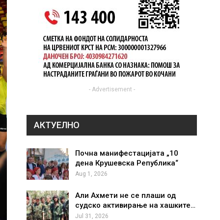
- Advertisement -
АКТУЕЛНО
Почна манифестацијата „10
дена Крушевска Република“
Aug 1, 2026
Али Ахмети не се плаши од
судско активирање на хашките…
Jul 31, 2026