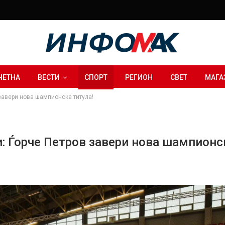
ЧЕТНА
ВЕСТИ
СПОРТ
РЕГИОН
СВЕТ
МАГА
завери нова шампионска титула!
: Ѓорче Петров завери нова шампионс