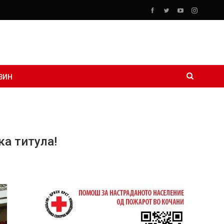
ЗИН
ка титула!