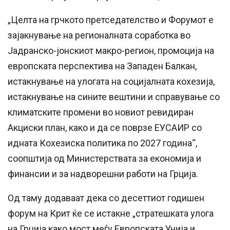
„Целта на грчкото претседателство и Форумот е
зајакнување на регионалната соработка во
Јадранско-јонскиот макро-регион, промоција на
европската перспектива на Западен Балкан,
истакнување на улогата на социјалната кохезија,
истакнување на сините вештини и справување со
климатските промени во новиот ревидиран
Акциски план, како и да се поврзе ЕУСАИР со
идната Кохезиска политика по 2027 година“,
соопштија од Министерствата за економија и
финансии и за надворешни работи на Грција.
Од таму додаваат дека со десеттиот годишен
форум на Крит ќе се истакне „стратешката улога
на Грција како мост меѓу Европската Унија и