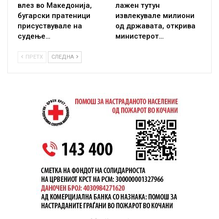
влез во Македонија,
лажен тутун
бугарски пратеници
извлекувале милиони
присуствувале на
од државата, открива
судење…
министерот…
ПРЕТХ
СЛЕДНА