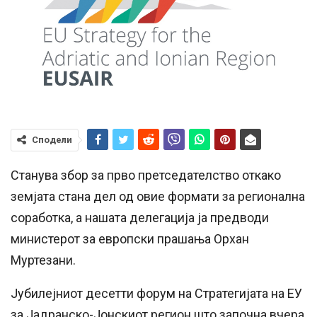
Сподели
Станува збор за прво претседателство откако
земјата стана дел од овие формати за регионална
соработка, а нашата делегација ја предводи
министерот за европски прашања Орхан
Муртезани.
Јубилејниот десетти форум на Стратегијата на ЕУ
за Јадранско-Јонскиот регион што започна вчера