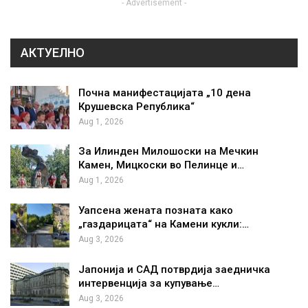
- Advertisement -
АКТУЕЛНО
Почна манифестацијата „10 дена
Крушевска Република“
Aug 1, 2026
За Илинден Милошоски на Мечкин
Камен, Мицкоски во Пелинце и…
Aug 1, 2026
Уапсена жената позната како
„газдарицата“ на Камени кукли:…
Aug 3, 2026
Јапонија и САД потврдија заедничка
интервенција за купување…
Aug 3, 2026