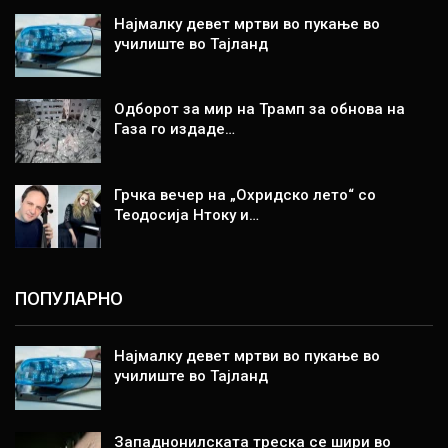
Најмалку девет мртви во пукање во
училиште во Тајланд
Одборот за мир на Трамп за обнова на
Газа го издаде…
Грчка вечер на „Охридско лето“ со
Теодосија Нтоку и…
ПОПУЛАРНО
Најмалку девет мртви во пукање во
училиште во Тајланд
Западнонилската треска се шири во