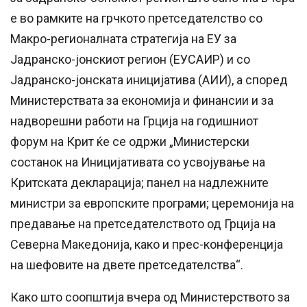
е во рамките на грчкото претседателство со
Макро-регионалната стратегија на ЕУ за
Јадранско-јонскиот регион (ЕУСАИР) и со
Јадранско-јонската иницијатива (АИИ), а според
Министерствата за економија и финансии и за
надворешни работи на Грција на годишниот
форум на Крит ќе се одржи „Министерски
состанок на Иницијативата со усвојување на
Критската декларација; панел на надлежните
министри за европските програми; церемонија на
предавање на претседателството од Грција на
Северна Македонија, како и прес-конференција
на шефовите на двете претседателства“.
Како што соопштија вчера од Министерството за