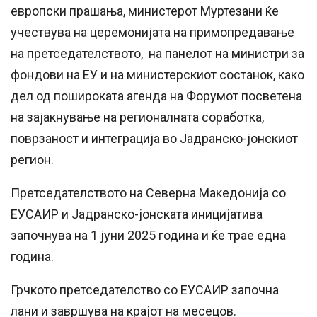
европски прашања, министерот Муртезани ќе
учествува на церемонијата на примопредавање
на претседателството, на панелот на министри за
фондови на ЕУ и на министерскиот состанок, како
дел од пошироката агенда на Форумот посветена
на зајакнување на регионалната соработка,
поврзаност и интеграција во Јадранско-јонскиот
регион.
Претседателството на Северна Македонија со
ЕУСАИР и Јадранско-јонската иницијатива
започнува на 1 јуни 2025 година и ќе трае една
година.
Грчкото претседателство со ЕУСАИР започна
лани и завршува на крајот на месецов.