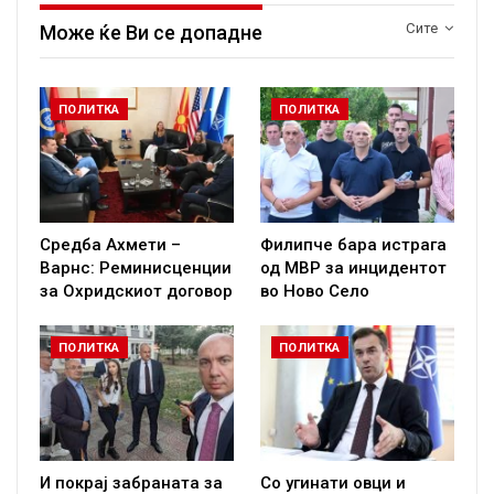
Сите
Може ќе Ви се допадне
ПОЛИТКА
ПОЛИТКА
Средба Ахмети –
Филипче бара истрага
Варнс: Реминисценции
од МВР за инцидентот
за Охридскиот договор
во Ново Село
ПОЛИТКА
ПОЛИТКА
И покрај забраната за
Со угинати овци и