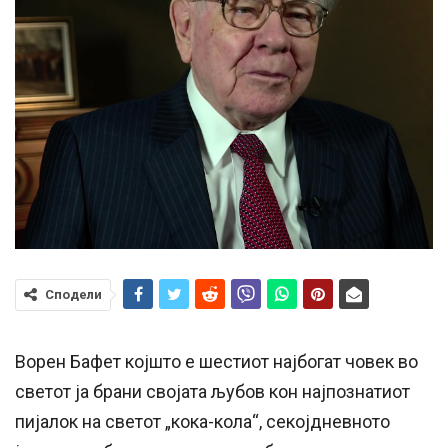
Сподели
Ворен Бафет којшто е шестиот најбогат човек во
светот ја брани својата љубов кон најпознатиот
пијалок на светот „кока-кола“, секојдневното