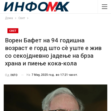
Дома
Свет
СВЕТ
Ворен Бафет на 94 годишна
возраст е горд што сè уште е жив
со секојдневно јадење на брза
храна и пиење кока-кола
На
7 May, 2025 год. во 17:21 часот.
Од
INFO