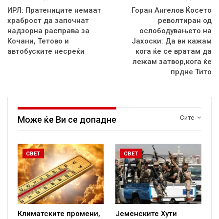
ИРЛ: Пратениците немаат
Горан Ангелов Ќосето
храброст да започнат
револтиран од
надзорна расправа за
ослободувањето на
Кочани, Тетово и
Јахоски: Да ви кажам
автобуските несреќи
кога ќе се вратам да
лежам затвор,кога ќе
прдне Тито
Сите
Може ќе Ви се допадне
СВЕТ
СВЕТ
Климатските промени,
Јеменските Хути