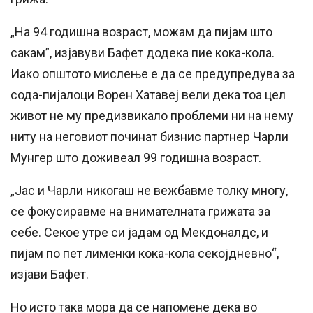
„На 94 годишна возраст, можам да пијам што
сакам”, изјавуви Бафет додека пие кока-кола.
Иако општото мислење е да се предупредува за
сода-пијалоци Ворен Хатавеј вели дека тоа цел
живот не му предизвикало проблеми ни на нему
ниту на неговиот починат бизнис партнер Чарли
Мунгер што доживеал 99 годишна возраст.
„Јас и Чарли никогаш не вежбавме толку многу,
се фокусиравме на внимателната грижата за
себе. Секое утре си јадам од Мекдоналдс, и
пијам по пет лименки кока-кола секојдневно“,
изјави Бафет.
Но исто така мора да се напомене дека во