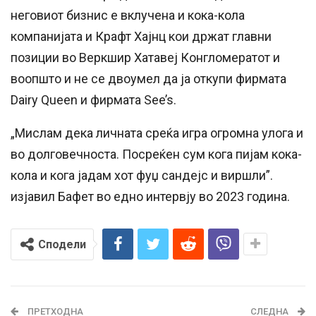
неговиот бизнис е вклучена и кока-кола
компанијата и Крафт Хајнц кои држат главни
позиции во Веркшир Хатавеј Конгломератот и
воопшто и не се двоумел да ја откупи фирмата
Dairy Queen и фирмата See’s.
„Мислам дека личната среќа игра огромна улога и
во долговечноста. Посреќен сум кога пијам кока-
кола и кога јадам хот фуџ сандејс и виршли”.
изјавил Бафет во едно интервју во 2023 година.
Сподели
ПРЕТХОДНА
СЛЕДНА