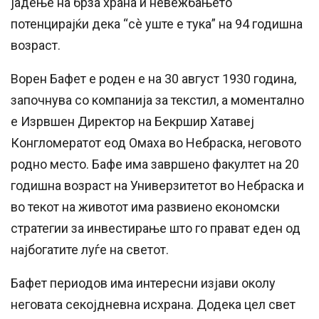
јадење на брза храна и невежбањето
потенцирајќи дека “сè уште е тука” на 94 годишна
возраст.
Ворен Бафет е роден е на 30 август 1930 година,
започнува со компанија за текстил, а моментално
е Изрвшен Директор на Бекршир Хатавеј
Конгломератот еод Омаха во Небраска, неговото
родно место. Бафе има завршено факултет на 20
годишна возраст на Универзитетот во Небраска и
во текот на животот има развиено економски
стратегии за инвестирање што го прават еден од
најбогатите луѓе на светот.
Бафет периодов има интересни изјави околу
неговата секојдневна исхрана. Додека цел свет