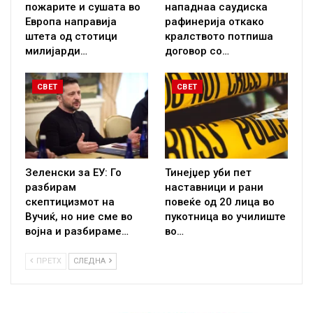
пожарите и сушата во
нападнаа саудиска
Европа направија
рафинерија откако
штета од стотици
кралството потпиша
милијарди…
договор со…
СВЕТ
СВЕТ
Зеленски за ЕУ: Го
Тинејџер уби пет
разбирам
наставници и рани
скептицизмот на
повеќе од 20 лица во
Вучиќ, но ние сме во
пукотница во училиште
војна и разбираме…
во…
ПРЕТХ
СЛЕДНА