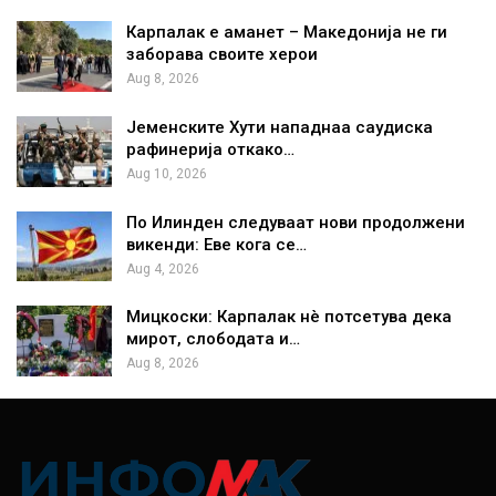
Карпалак е аманет – Македонија не ги
заборава своите херои
Aug 8, 2026
Јеменските Хути нападнаа саудиска
рафинерија откако…
Aug 10, 2026
По Илинден следуваат нови продолжени
викенди: Еве кога се…
Aug 4, 2026
Мицкоски: Карпалак нè потсетува дека
мирот, слободата и…
Aug 8, 2026