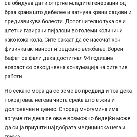
се обидува да ги оттргне младите генерации од
брза храна што дебелее и затнува крвни садови и
предизвикува болести. Дополнително тука се и
штетни газирани пијалоци во големи количини
како кока-кола. Сите сакаат да се насочат кон
физичка активност и редовно вежбање, Ворен
Бафет се фали дека достигнал 94 годишна
возраст со секојдневна конзумација на сите тие
работи.
Но секако мора да се земе во предвид и тоа дека
покрај оваа негова чиста среќа што е жив и
долговечен и денес. Според многумина има
аргументи дека се ова е возможно бидејќи може
да си ја приушти најдобрата медицинска нега и
грижа.