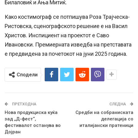
Билаловиќ и Ања Митиќ.
Како костимограф се потпишува Роза Трајческа-
Ристовска, сценографското решение е на Васил
Христов. Инспициент на проектот е Саво
Ивановски. Премиерната изведба на претставата
е предвидена за почетокот на јуни 2025 година.
Сподели
ПРЕТХОДНА
СЛЕДНА
Нова продукциска куќа
Средби на собраниската
зад „Д-фест“,
делегација со
фестивалот останува во
италијански пратеници
Дојран