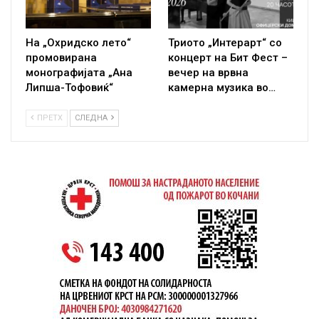
На „Охридско лето“
Триото „Интерарт“ со
промовирана
концерт на Бит Фест –
монографијата „Ана
вечер на врвна
Липша-Тофовиќ“
камерна музика во…
ПРЕТХ
СЛЕДНА