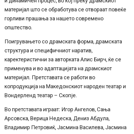
и динамичен процес, во кој преку драмскиот
материјал што се обработува се отвораат повеќе
горливи прашања за нашето современо
општество.
Поигрувањето со драмската форма, драмската
структура и специфичниот наратив,
каректеристични за авторката Алис Бирч, ќе се
применува и во адаптацијата на драмскиот
материјал. Претставата се работи во
копродукција на Македонскиот народен театар и
Вондерленд театар – Скопје.
Во претставата играат: Игор Ангелов, Сања
Арсовска, Верица Недеска, Дениз Абдула,
Владимир Петровиќ, Јасмина Василева, Јасмина