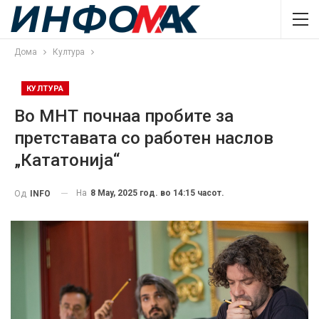
Дома
Култура
КУЛТУРА
Во МНТ почнаа пробите за
претставата со работен наслов
„Кататонија“
На
8 May, 2025 год. во 14:15 часот.
Од
INFO