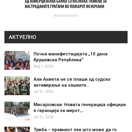
- Advertisement -
АКТУЕЛНО
Почна манифестацијата „10 дена
Крушевска Република“
Aug 1, 2026
Али Ахмети не се плаши од судско
активирање на хашките…
Jul 31, 2026
Мисајловски: Новата генерација офицери
е гаранција за мирот,…
Jul 31, 2026
Тужба – правниот лек што може да го