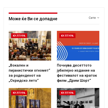
Сите
Може ќе Ви се допадне
КУЛТУРА
КУЛТУРА
„Вокален и
Почнува десеттото
пијанистички огномет“
јубилејно издание на
за роденденот на
фестивалот на краток
„Охридско лето“
филм „Дрим Шорт“
КУЛТУРА
КУЛТУРА