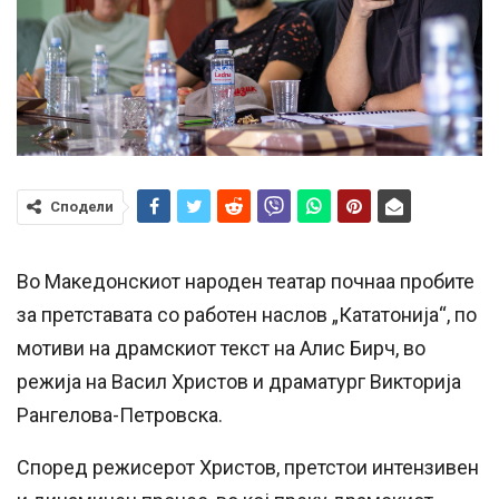
Сподели
Во Македонскиот народен театар почнаа пробите
за претставата со работен наслов „Кататонија“, по
мотиви на драмскиот текст на Алис Бирч, во
режија на Васил Христов и драматург Викторија
Рангелова-Петровска.
Според режисерот Христов, претстои интензивен