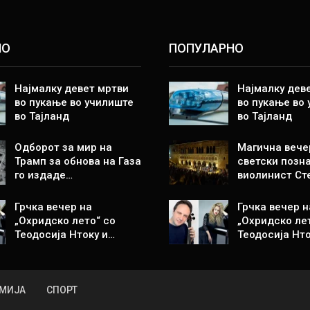
НО
ПОПУЛАРНО
Најмалку девет мртви
Најмалку дев
во пукање во училиште
во пукање во
во Тајланд
во Тајланд
Одборот за мир на
Магична вече
Трамп за обнова на Газа
светски позн
го издаде…
виолинист Ст
Грчка вечер на
Грчка вечер н
„Охридско лето“ со
„Охридско ле
Теодосија Нтоку и…
Теодосија Нто
МИЈА
СПОРТ