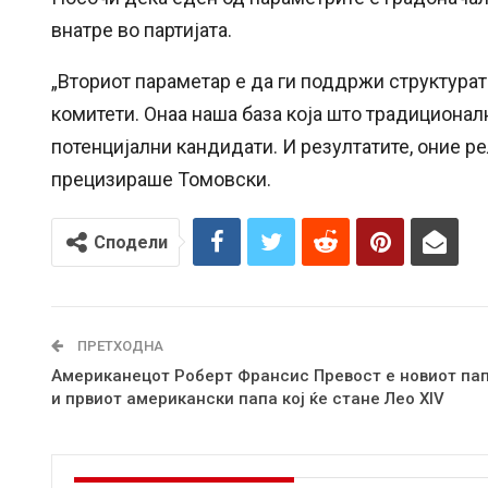
внатре во партијата.
„Вториот параметар е да ги поддржи структура
комитети. Онаа наша база која што традиционал
потенцијални кандидати. И резултатите, оние ре
прецизираше Томовски.
Сподели
ПРЕТХОДНА
Американецот Роберт Франсис Превост е новиот па
и првиот американски папа кој ќе стане Лео XIV