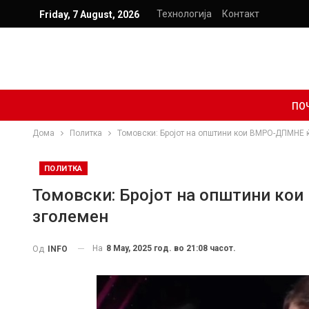
Технологија
Контакт
Friday, 7 August, 2026
ПО
Дома
Политка
Томовски: Бројот на општини кои ВМРО-ДПМНЕ ќ
ПОЛИТКА
Томовски: Бројот на општини кои
зголемен
На
8 May, 2025 год. во 21:08 часот.
Од
INFO