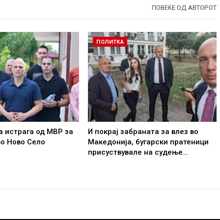
ПОВЕЌЕ ОД АВТОРОТ
ПОЛИТКА
 истрага од МВР за
И покрај забраната за влез во
о Ново Село
Македонија, бугарски пратеници
присуствувале на судење…