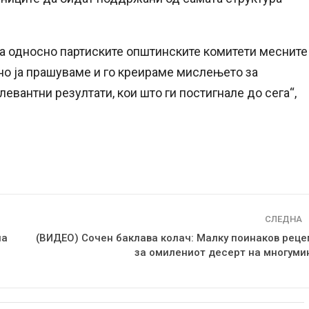
та односно партиските општинските комитети месните
но ја прашуваме и го креираме мислењето за
левантни резултати, кои што ги постигнале до сега“,
СЛЕДНА
па
(ВИДЕО) Сочен баклава колач: Малку поинаков реце
за омилениот десерт на многуми