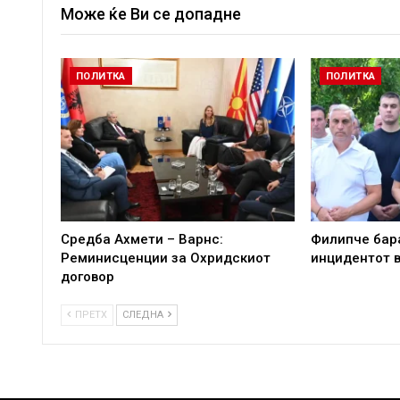
Може ќе Ви се допадне
ПОЛИТКА
ПОЛИТКА
Средба Ахмети – Варнс:
Филипче бара
Реминисценции за Охридскиот
инцидентот в
договор
ПРЕТХ
СЛЕДНА