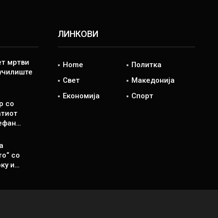
ЛИНКОВИ
ет мртви
Home
Политка
 училиште
Свет
Македонија
Економија
Спорт
р со
атиот
ефан…
а
то“ со
ку и…