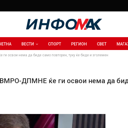
ЧЕТНА
ВЕСТИ
СПОРТ
РЕГИОН
СВЕТ
МАГА
е ги освои нема да биде само повторен, туку ќе биде и зголемен
 ВМРО-ДПМНЕ ќе ги освои нема да биде