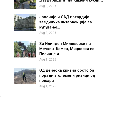
„газдарицата“ на Камени кукли:…
о
Aug 3, 2026
Јапонија и САД потврдија
заедничка интервенција за
купување…
Aug 3, 2026
За Илинден Милошоски на
Мечкин Камен, Мицкоски во
Пелинце и…
Aug 1, 2026
Од денеска кризна состојба
поради зголемени ризици од
пожари
Aug 1, 2026
,