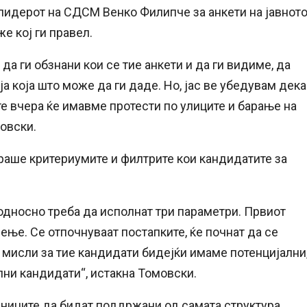
 лидерот на СДСМ Венко Филипче за анкети на јавнот
е кој ги правел.
да ги обзнани кои се тие анкети и да ги видиме, да
а која што може да ги даде. Но, јас ве убедувам дека
ште вчера ќе имавме протести по улиците и барање на
овски.
зираше критериумите и филтрите кои кандидатите за
 односно треба да исполнат три параметри. Првиот
ење. Се отпочнуваат постапките, ќе почнат да се
 мисли за тие кандидати бидејќи имаме потенцијални
лни кандидати“, истакна Томовски.
ниците да бидат поддржани од самата структура