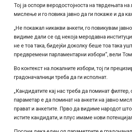
Тој ја оспори веродостојноста на тврдењата на
мислење и го повика јавно да ги покаже и да каж
„Не покажал никакви анкети, го повикувам јавно 
видиме дали се од некоја меродавна институциј
не е тоа така, бидејќи доколку беше тоа така у
предвремени парламентарни избори“, вели Том
Во контекст на локалните избори, тој ги преци
градоначалници треба да ги исполнат.
„Кандидатите кај нас треба да поминат филтер,
параметар е да поминат на анкети на јавно мисл
прават и анкетите. Прво да видиме народот што
истите кандидати, и плус имаме нови потенција
Посочи дека еден од параметрите е градоначал