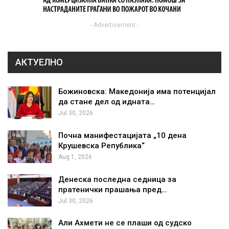
- Advertisement -
АКТУЕЛНО
Божиновска: Македонија има потенцијал
да стане дел од идната…
Jul 30, 2026
Почна манифестацијата „10 дена
Крушевска Република“
Aug 1, 2026
Денеска последна седница за
пратенички прашања пред…
Jul 30, 2026
Али Ахмети не се плаши од судско