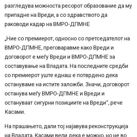
разгледува можноста ресорот образование да му
припадне на Вреди, а со здравството да
раководи кадар на ВМРО-ДПМНЕ
„Ние со премиерот, односно со претседателот на
ВМРО-ДПМНЕ, преговаравме како Вреди и
договорот е меѓу Вреди и ВМРО-ДПМНЕ за
составување на Владата. На последните средби
со премиерот уште еднаш е потврдено дека
остануваме на истите заложби. Значи, договорот
останува меѓу ВМРО-ДПМНЕ и Вреди и
остануваат сигурни позициите на Вреди“, рече
Касами.
На прашањето, дали тој најавува реконструкција
на Владата, Касами вели дека е можно, но не во