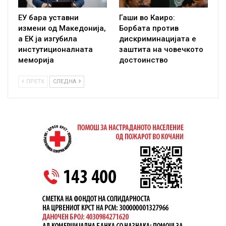
ЕУ бара уставни
Гаши во Каиро:
измени од Македонија,
Борбата против
а ЕК ја изгубила
дискриминацијата е
инстутиционалната
заштита на човечкото
меморија
достоинство
ПРЕТХ
СЛЕДНА