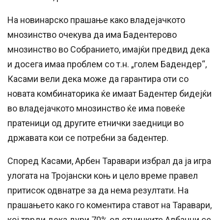
На новинарско прашање како владејачкото
мнозинство очекува да има Бадентерово
мнозинство во Собранието, имајќи предвид дека
и досега имаа проблем со т.н. „голем Бадендер“,
Касами вели дека може да гарантира оти со
новата комбинаторика ќе имаат Бадентер бидејќи
во владејачкото мнозинство ќе има повеќе
пратеници од другите етнички заедници во
државата кои се потребни за бадентер.
Според Касами, Арбен Таравари избрал да ја игра
улогата на Тројански коњ и цело време правел
притисок одвнатре за да нема резултати. На
прашањето како го коментира ставот на Таравари,
кој тврди дека дури 70% од етничките Албанци се