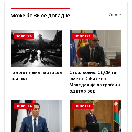
Сите
Може ќе Ви се допадне
ПОЛИТКА
ПОЛИТКА
Талогот нема партиска
Стоилковиќ: СДСМ ги
книшка
смета Србите во
Македонија за граѓани
од втор ред
ПОЛИТКА
ПОЛИТКА