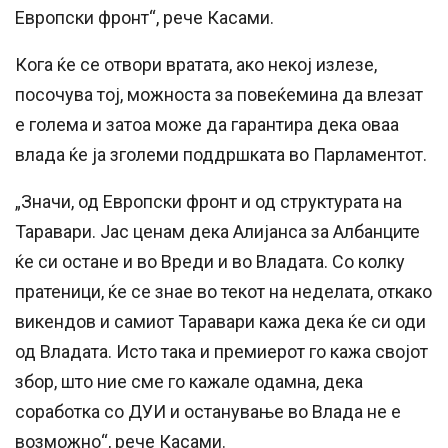
Европски фронт“, рече Касами.
Кога ќе се отвори вратата, ако некој излезе,
посочува тој, можноста за повеќемина да влезат
е голема и затоа може да гарантира дека оваа
влада ќе ја зголеми поддршката во Парламентот.
„Значи, од Европски фронт и од структурата на
Таравари. Јас ценам дека Алијанса за Албанците
ќе си остане и во Вреди и во Владата. Со колку
пратеници, ќе се знае во текот на неделата, откако
викендов и самиот Таравари кажа дека ќе си оди
од Владата. Исто така и премиерот го кажа својот
збор, што ние сме го кажале одамна, дека
соработка со ДУИ и останување во Влада не е
возможно“, рече Касами.