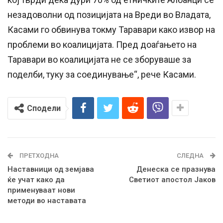
незадоволни од позицијата на Вреди во Владата,
Касами го обвинува токму Таравари како извор на
проблеми во коалицијата. Пред доаѓањето на
Таравари во коалицијата не се зборуваше за
поделби, туку за соединување“, рече Касами.
Сподели
ПРЕТХОДНА
СЛЕДНА
Наставници од земјава
Денеска се празнува
ќе учат како да
Светиот апостол Јаков
применуваат нови
методи во наставата