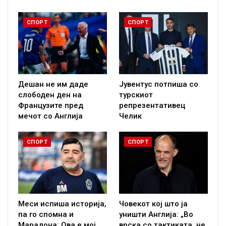
СПОРТ
СПОРТ
Дешан не им даде
Јувентус потпиша со
слободен ден на
турскиот
Французите пред
репрезентативец
мечот со Англија
Челик
СПОРТ
СПОРТ
Меси испиша историја,
Човекот кој што ја
па го спомна и
уништи Англија: „Во
Марадона: Ова е мој
врска со тактиката, не