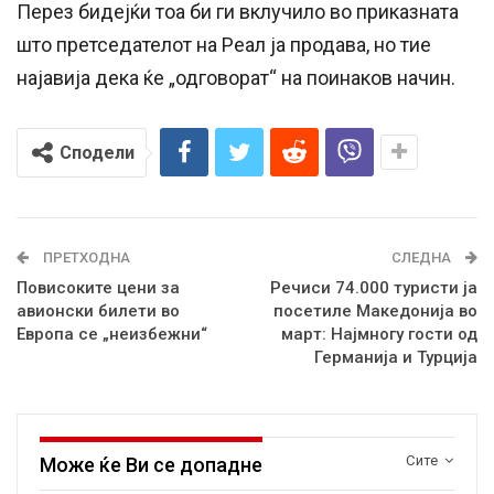
Перез бидејќи тоа би ги вклучило во приказната
што претседателот на Реал ја продава, но тие
најавија дека ќе „одговорат“ на поинаков начин.
Сподели
ПРЕТХОДНА
СЛЕДНА
Повисоките цени за
Речиси 74.000 туристи ја
авионски билети во
посетиле Македонија во
Европа се „неизбежни“
март: Најмногу гости од
Германија и Турција
Сите
Може ќе Ви се допадне