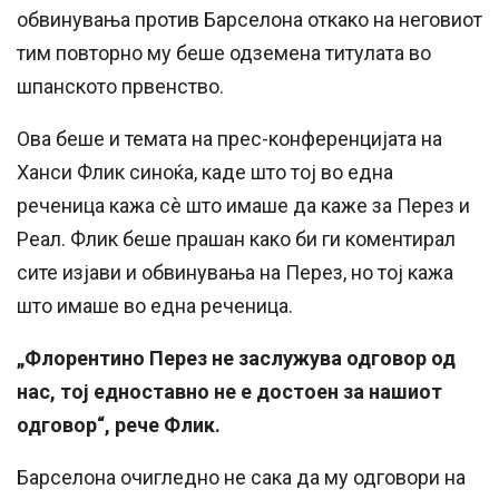
обвинувања против Барселона откако на неговиот
тим повторно му беше одземена титулата во
шпанското првенство.
Ова беше и темата на прес-конференцијата на
Ханси Флик синоќа, каде што тој во една
реченица кажа сè што имаше да каже за Перез и
Реал. Флик беше прашан како би ги коментирал
сите изјави и обвинувања на Перез, но тој кажа
што имаше во една реченица.
„Флорентино Перез не заслужува одговор од
нас, тој едноставно не е достоен за нашиот
одговор“, рече Флик.
Барселона очигледно не сака да му одговори на