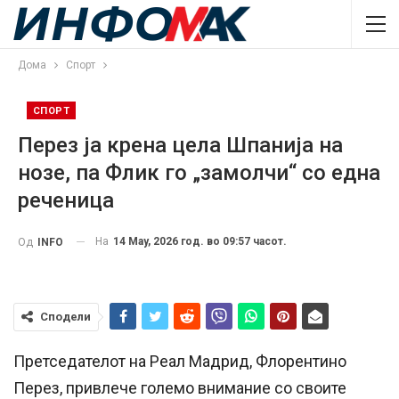
Дома
Спорт
СПОРТ
Перез ја крена цела Шпанија на
нозе, па Флик го „замолчи“ со една
реченица
На
14 May, 2026 год. во 09:57 часот.
Од
INFO
Сподели
Претседателот на Реал Мадрид, Флорентино
Перез, привлече големо внимание со своите