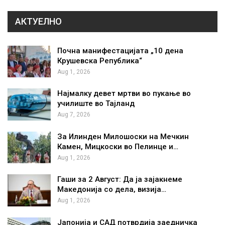
АКТУЕЛНО
Почна манифестацијата „10 дена
Крушевска Република“
Aug 1, 2026
Најмалку девет мртви во пукање во
училиште во Тајланд
Aug 7, 2026
За Илинден Милошоски на Мечкин
Камен, Мицкоски во Пелинце и…
Aug 1, 2026
Гаши за 2 Август: Да ја зајакнеме
Македонија со дела, визија…
Aug 1, 2026
Јапонија и САД потврдија заедничка