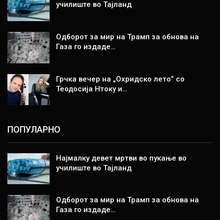
училиште во Тајланд
Одборот за мир на Трамп за обнова на
Газа го издаде…
Грчка вечер на „Охридско лето“ со
Теодосија Нтоку и…
ПОПУЛАРНО
Најмалку девет мртви во пукање во
училиште во Тајланд
Одборот за мир на Трамп за обнова на
Газа го издаде…