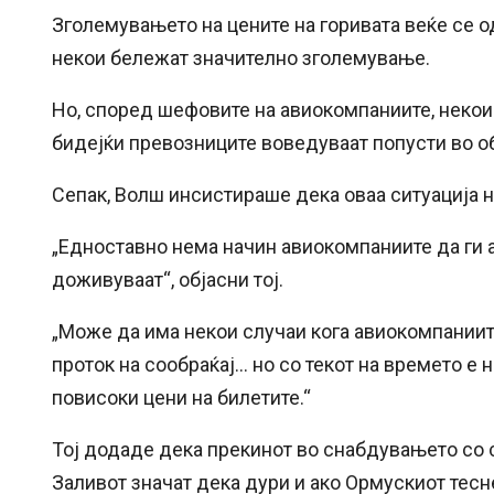
Зголемувањето на цените на горивата веќе се од
некои бележат значително зголемување.
Но, според шефовите на авиокомпаниите, некои
бидејќи превозниците воведуваат попусти во об
Сепак, Волш инсистираше дека оваа ситуација н
„Едноставно нема начин авиокомпаниите да ги 
доживуваат“, објасни тој.
„Може да има некои случаи кога авиокомпаниит
проток на сообраќај… но со текот на времето е 
повисоки цени на билетите.“
Тој додаде дека прекинот во снабдувањето со 
Заливот значат дека дури и ако Ормускиот тесне