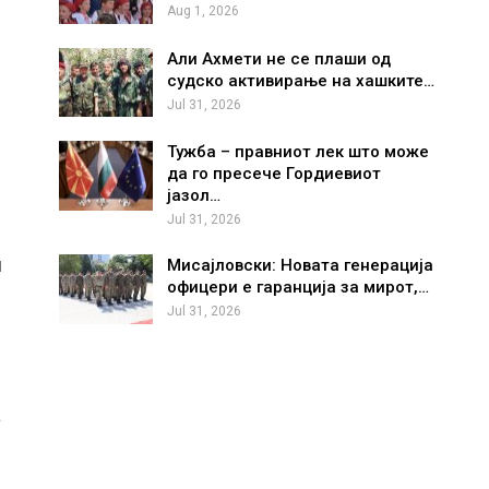
Aug 1, 2026
Али Ахмети не се плаши од
судско активирање на хашките…
Jul 31, 2026
Тужба – правниот лек што може
да го пресече Гордиевиот
јазол…
Jul 31, 2026
и
Мисајловски: Новата генерација
офицери е гаранција за мирот,…
Jul 31, 2026
а