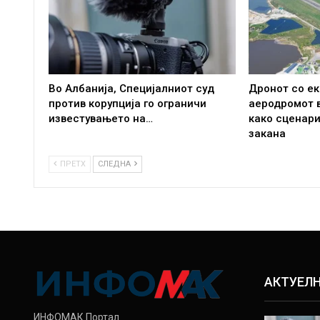
Во Албанија, Специјалниот суд
Дронот со ек
против корупција го ограничи
аеродромот в
известувањето на…
како сценари
закана
ПРЕТХ
СЛЕДНА
АКТУЕЛ
ИНФОМАК Портал