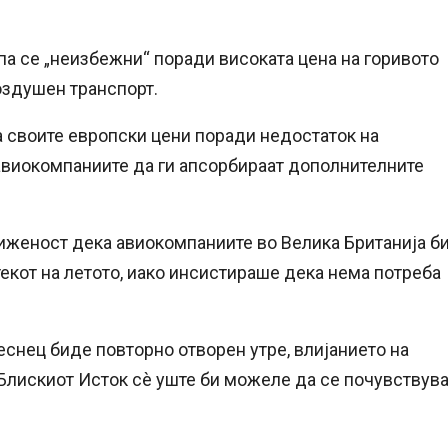
па се „неизбежни“ поради високата цена на горивото
здушен транспорт.
 своите европски цени поради недостаток на
авиокомпаниите да ги апсорбираат дополнителните
риженост дека авиокомпаниите во Велика Британија б
текот на летото, иако инсистираше дека нема потреба
теснец биде повторно отворен утре, влијанието на
Блискиот Исток сè уште би можеле да се почувствув