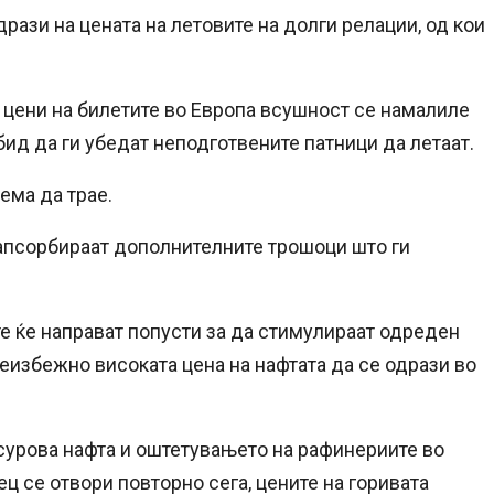
рази на цената на летовите на долги релации, од кои
 цени на билетите во Европа всушност се намалиле
ид да ги убедат неподготвените патници да летаат.
ема да трае.
апсорбираат дополнителните трошоци што ги
е ќе направат попусти за да стимулираат одреден
неизбежно високата цена на нафтата да се одрази во
сурова нафта и оштетувањето на рафинериите во
ц се отвори повторно сега, цените на горивата