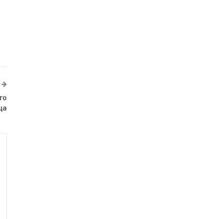
го
ца