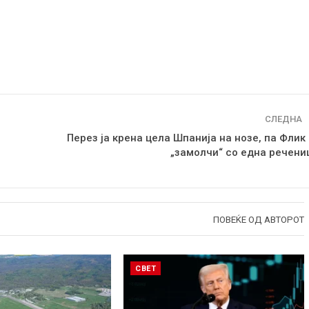
СЛЕДНА
Перез ја крена цела Шпанија на нозе, па Флик 
„замолчи“ со една речени
ПОВЕЌЕ ОД АВТОРОТ
СВЕТ