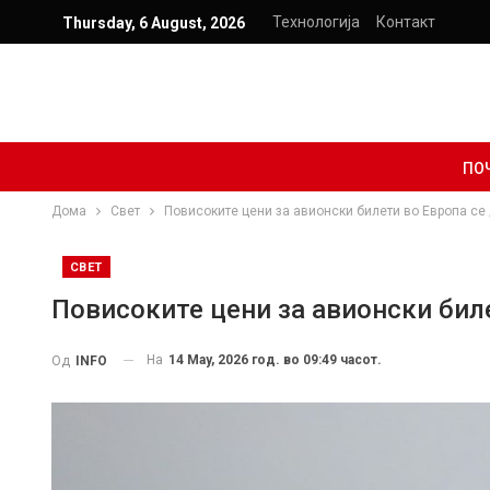
Технологија
Контакт
Thursday, 6 August, 2026
ПО
Дома
Свет
Повисоките цени за авионски билети во Европа се
СВЕТ
Повисоките цени за авионски бил
На
14 May, 2026 год. во 09:49 часот.
Од
INFO