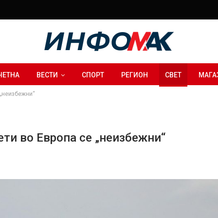
ЧЕТНА
ВЕСТИ
СПОРТ
РЕГИОН
СВЕТ
МАГА
 „неизбежни“
ети во Европа се „неизбежни“