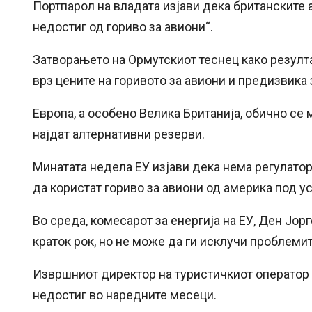
Портпарол на владата изјави дека британските
недостиг од гориво за авиони“.
Затворањето на Ормутскиот теснец како резулт
врз цените на горивото за авиони и предизвик
Европа, а особено Велика Британија, обично се 
најдат алтернативни резерви.
Минатата недела ЕУ изјави дека нема регулато
да користат гориво за авиони од америка под 
Во среда, комесарот за енергија на ЕУ, Ден Јор
краток рок, но не може да ги исклучи проблеми
Извршниот директор на туристичкиот оператор Т
недостиг во наредните месеци.