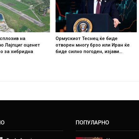
сплозив на
Ормускиот Теснец ќе биде
о Лајпциг оценет
отворен многу брзо или Иран ќе
о за хибридна
биде силно погоден, изјави…
НО
ПОПУЛАРНО