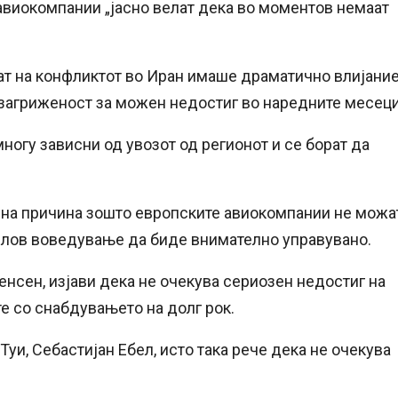
 авиокомпании „јасно велат дека во моментов немаат
ат на конфликтот во Иран имаше драматично влијани
а загриженост за можен недостиг во наредните месеци
многу зависни од увозот од регионот и се борат да
рна причина зошто европските авиокомпании не можа
услов воведување да биде внимателно управувано.
генсен, изјави дека не очекува сериозен недостиг на
те со снабдувањето на долг рок.
уи, Себастијан Ебел, исто така рече дека не очекува