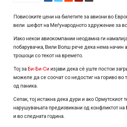
Повисоките цени на билетите за авиони во Евро
вели шефот на Меѓународното здружение за во
Иако некои авиокомпании неодамна ги намалија
побарувачка, Вили Волш рече дека нема начин 
трошоци со текот на времето.
Тој за
Би-Би-Си
изјави дека сè уште постои заг
можеле да се соочат со недостиг на гориво во 
од паника.
Сепак, тој истакна дека дури и ако Ормутскиот 
нарушувањата предизвикани од конфликтот на 
и во следната година.