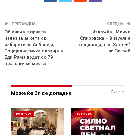
ПРЕТХОДНА
СЛЕДНА
Објавена е првата
Изложба ,,Менче
излезна анкета од
Спировска – Визуелна
изборите во Албанија,
фасцинација со Загреб“
Социјалистичка партија и
во Загреб
Еди Рама водат со 79
пратенички места
Сите
Може ќе Ви се допадне
КУЛТУРА
КУЛТУРА