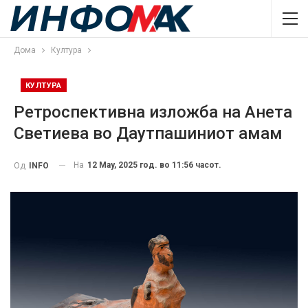
Дома
Култура
КУЛТУРА
Ретроспективна изложба на Анета
Светиева во Даутпашиниот амам
На
12 May, 2025 год. во 11:56 часот.
Од
INFO