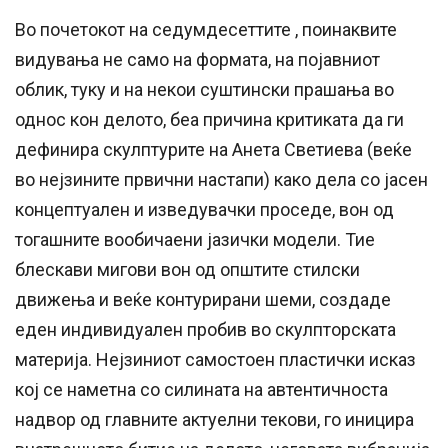
Во почетокот на седумдесеттите , поинаквите
видувања не само на формата, на појавниот
облик, туку и на некои суштински прашања во
однос кон делото, беа причина критиката да ги
дефинира скулптурите на Анета Светиева (веќе
во нејзините првични настапи) како дела со јасен
концептуален и изведувачки проседе, вон од
тогашните вообичаени јазички модели. Тие
блескави мигови вон од општите стилски
движења и веќе контурирани шеми, создаде
еден индивидуален пробив во скулпторската
материја. Нејзиниот самостоен пластички исказ
кој се наметна со силината на автентичноста
надвор од главните актуелни текови, го иницира