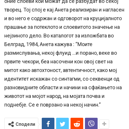
оние слоеви кои можат да се разбудат во секој
творец. Тој спој е кај Анета реализиран и нагласен
и во него е содржан и одговорот на круцијалното
прашање за потеклото и слоевитото значење на
нејзиното дело. Во каталогот за изложбата во
Белград, 1984, Анета кажува : “Моите
размислувања, некој флуид …и порано, веке во
првите чекори, беа насочени кон овој свет на
митот како автохтоност, автентичност, како мој
идентитет искажан со синтагми, со секвенци од
разновидните области и начини на сфаќањето на
животот на мојот народ, на мојата почва и
поднебје. Се е поврзано на некој начин.”
Сподели