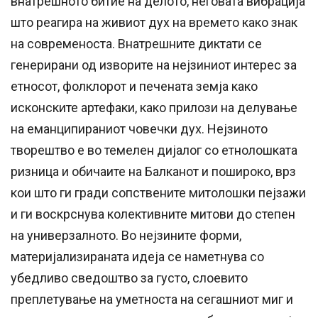
внатрешното битие на делото, неговата вибрација
што реагира на живиот дух на времето како знак
на современоста. Внатрешните диктати се
генерирани од изворите на нејзиниот интерес за
етносот, фолклорот и печената земја како
исконските артефаки, како прилози на делување
на еманципираниот човечки дух. Нејзиното
творештво е во темелен дијалог со етнолошката
ризница и обичаите на Балканот и пошироко, врз
кои што ги гради сопствените митолошки пејзажи
и ги воскрснува колективните митови до степен
на универзалното. Во нејзините форми,
материјализираната идеја се наметнува со
убедливо сведоштво за густо, слоевито
преплетување на уметноста на сегашниот миг и