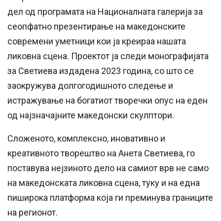
дел од програмата на Националната галерија за
сеопфатно презентирање на македонските
современи уметници кои ја креираа нашата
ликовна сцена. Проектот ја следи монографијата
за Светиева издадена 2023 година, со што се
заокружува долгогодишното следење и
истражување на богатиот творечки опус на еден
од најзначајните македонски скулптори.
Сложеното, комплексно, иновативно и
креативното творештво на Анета Светиева, го
поставува нејзиното дело на самиот врв не само
на македонската ликовна сцена, туку и на една
пиширока платформа која ги преминува границите
на регионот.