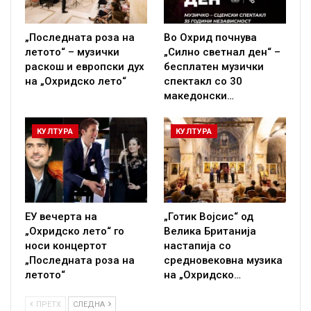
„Последната роза на
Во Охрид почнува
летото“ – музички
„Силно светнал ден“ –
раскош и европски дух
бесплатен музички
на „Охридско лето“
спектакл со 30
македонски…
КУЛТУРА
КУЛТУРА
ЕУ вечерта на
„Готик Војсис“ од
„Охридско лето“ го
Велика Британија
носи концертот
настапија со
„Последната роза на
средновековна музика
летото“
на „Охридско…
ПРЕТХ
СЛЕДНА