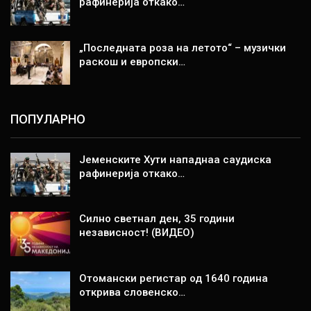
рафинерија откако…
„Последната роза на летото“ – музички
раскош и европски…
ПОПУЛАРНО
Јеменските Хути нападнаа саудиска
рафинерија откако…
Силно светнал ден, 35 години
независност! (ВИДЕО)
Отомански регистар од 1640 година
открива словенско…