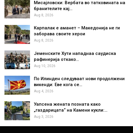
Мисајловски: Вербата во татковината на
бранителите кај…
Aug 8, 2026
Карпалак е аманет – Македонија не ги
заборава своите херои
Aug 8, 2026
Јеменските Хути нападнаа саудиска
рафинерија откако…
Aug 10, 2026
По Илинден следуваат нови продолжени
викенди: Еве кога се…
Aug 4, 2026
Уапсена жената позната како
„газдарицата“ на Камени кукли:…
Aug 3, 2026