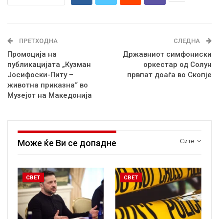
ПРЕТХОДНА
СЛЕДНА
Промоција на
Државниот симфониски
публикацијата „Кузман
оркестар од Солун
Јосифоски-Питу –
првпат доаѓа во Скопје
животна приказна“ во
Музејот на Македонија
Сите
Може ќе Ви се допадне
СВЕТ
СВЕТ