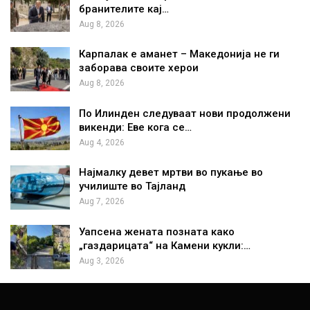
бранителите кај…
Aug 8, 2026
Карпалак е аманет – Македонија не ги
заборава своите херои
Aug 8, 2026
По Илинден следуваат нови продолжени
викенди: Еве кога се…
Aug 4, 2026
Најмалку девет мртви во пукање во
училиште во Тајланд
Aug 7, 2026
Уапсена жената позната како
„газдарицата“ на Камени кукли:…
Aug 3, 2026