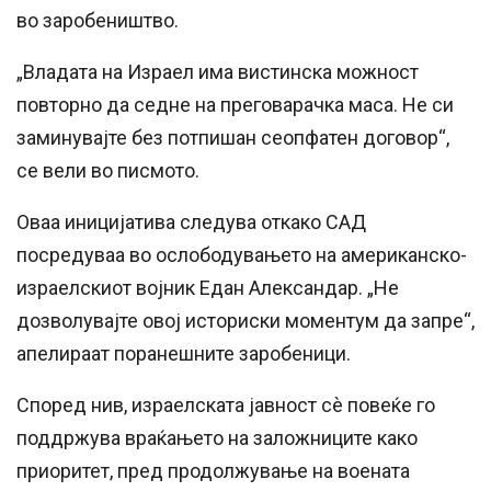
во заробеништво.
„Владата на Израел има вистинска можност
повторно да седне на преговарачка маса. Не си
заминувајте без потпишан сеопфатен договор“,
се вели во писмото.
Оваа иницијатива следува откако САД
посредуваа во ослободувањето на американско-
израелскиот војник Едан Александар. „Не
дозволувајте овој историски моментум да запре“,
апелираат поранешните заробеници.
Според нив, израелската јавност сè повеќе го
поддржува враќањето на заложниците како
приоритет, пред продолжување на воената