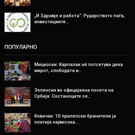
„И Здравје и работа“: Рударството паѓа,
инвестициите…
ПОПУЛАРНО
Мицкоски: Карпалак нè потсетува дека
мирот, слободата и…
Зеленски во официјална посета на
Србија: Состаноците се…
Ковачки: 10 прилепски бранители ја
платија највисока…