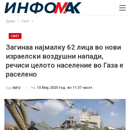
Дома
Свет
СВЕТ
Загинаа најмалку 62 лица во нови
израелски воздушни напади,
речиси целото население во Газа е
раселено
На
15 May, 2025 год. во 11:37 часот.
Од
INFO