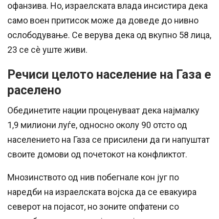
офанзива. Но, израелската влада инсистира дека
само воен притисок може да доведе до нивно
ослободување. Се верува дека од вкупно 58 лица,
23 се сè уште живи.
Речиси целото население на Газа е
раселено
Обединетите нации проценуваат дека најмалку
1,9 милиони луѓе, односно околу 90 отсто од
населението на Газа се присилени да ги напуштат
своите домови од почетокот на конфликтот.
Мнозинството од нив побегнале кон југ по
наредби на израелската војска да се евакуира
северот на појасот, но зоните опфатени со