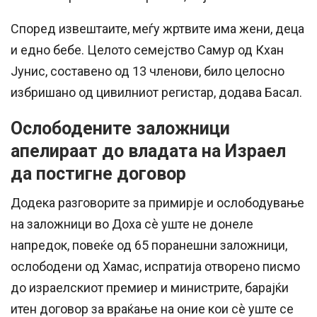
Според извештаите, меѓу жртвите има жени, деца
и едно бебе. Целото семејство Самур од Кхан
Јунис, составено од 13 членови, било целосно
избришано од цивилниот регистар, додава Басал.
Ослободените заложници
апелираат до владата на Израел
да постигне договор
Додека разговорите за примирје и ослободување
на заложници во Доха сè уште не донеле
напредок, повеќе од 65 поранешни заложници,
ослободени од Хамас, испратија отворено писмо
до израелскиот премиер и министрите, барајќи
итен договор за враќање на оние кои сè уште се