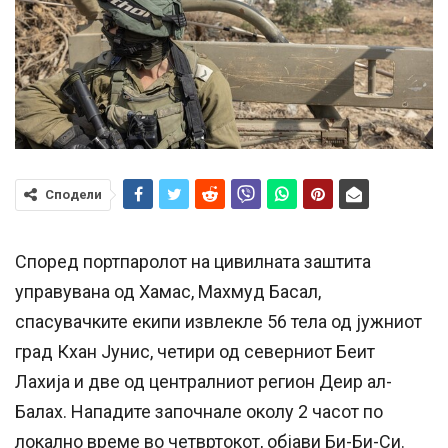
Сподели
Според портпаролот на цивилната заштита
управувана од Хамас, Махмуд Басал,
спасувачките екипи извлекле 56 тела од јужниот
град Кхан Јунис, четири од северниот Беит
Лахија и две од централниот регион Деир ал-
Балах. Нападите започнале околу 2 часот по
локално време во четвртокот, објави Би-Би-Си.