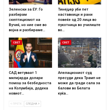
Зеленски за ЕУ: Го
Тинејџер уби пет
разбирам
наставници и рани
скептицизмот на
повеќе од 20 лица во
Вучиќ, но ние сме во
пукотница во училиште
војна и разбираме…
во…
СВЕТ
СВЕТ
САД ветуваат 1
Апелациониот суд
милијарда долари
пресуди дека Трамп не
помош за безбедноста
може да гради сала за
на Колумбија, додека
балови во Белата
новиот…
куќа…
ПРЕТХ
СЛЕДНА