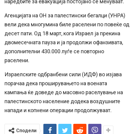
наредбите за евакуација постојано се менуваат.
Агенцијата на ОН за палестински бегалци (УНРА)
вели дека многумина биле раселени по повеќе од
десет пати. Од 18 март, кога Израел ја прекина
двомесечната пауза и ја продолжи офанзивата,
дополнителни 430.000 луѓе се повторно
раселени.
Израелските одбранбени сили (ИДФ) во изјава
порачаа дека проширувањето на воената
кампања ќе доведе до масовно раселување на
палестинското население додека воздушните
напади и копнени операции продолжуваат.
Сподели