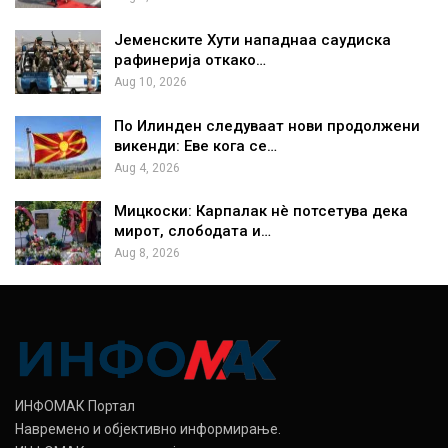
Јеменските Хути нападнаа саудиска
рафинерија откако…
Aug 10, 2026
По Илинден следуваат нови продолжени
викенди: Еве кога се…
Aug 4, 2026
Мицкоски: Карпалак нè потсетува дека
мирот, слободата и…
Aug 8, 2026
ИНФОМАК Портал
Навремено и објективно информирање.