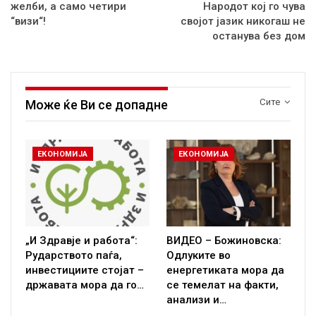
желби, а само четири
Народот кој го чува
“визи“!
својот јазик никогаш не
останува без дом
Сите
Може ќе Ви се допадне
ЕКОНОМИЈА
ЕКОНОМИЈА
„И Здравје и работа“:
ВИДЕО – Божиновска:
Рударството паѓа,
Одлуките во
инвестициите стојат –
енергетиката мора да
државата мора да го…
се темелат на факти,
анализи и…