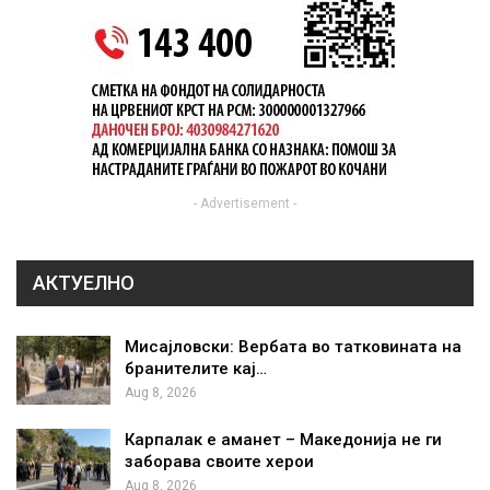
- Advertisement -
АКТУЕЛНО
Мисајловски: Вербата во татковината на
бранителите кај…
Aug 8, 2026
Карпалак е аманет – Македонија не ги
заборава своите херои
Aug 8, 2026