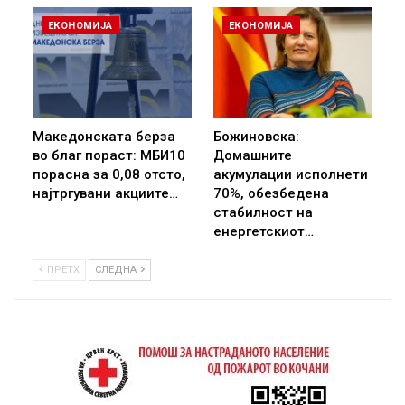
ЕКОНОМИЈА
ЕКОНОМИЈА
Македонската берза
Божиновска:
во благ пораст: МБИ10
Домашните
порасна за 0,08 отсто,
акумулации исполнети
најтргувани акциите…
70%, обезбедена
стабилност на
енергетскиот…
ПРЕТХ
СЛЕДНА