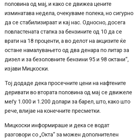
половина од мај, и како се движеа цените
изминатава недела, очекуваме полека, но сигурно
да се стабилизираат и кај нас. Односно, досега
повластената стапка за бензините од 10 да се
врати на 18 проценти, а во делот на акцизите ќе
остане намалувањето од два денара по литар за
дизел и за безоловните бензини 95 и 98 октани“,
изјави Мицкоски.
Тој додаде дека просечните цени на нафтените
деривати во втората половина од мај се движеле
меѓу 1.000 и 1.200 долари за барел, што, како што
рече, влијае на конечните пресметки.
Мицкоски информираше и дека се водат
разговори со „Окта“ за можен дополнителен