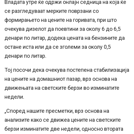
Владата утре ќе одржи онлајн седница на која ќе
се разгледуваат мерките поврзани со
формирањето на цените на горивата, при што
очекува дизелот да поевтини за околу 6 до 6,5
денари по литар, додека цената на бензините да
остане иста или да се зголеми за околу 0,5
денари по литар.
Тој посочи дека очекува постепена стабилизација
на цените на домашниот пазар, врз основа на
движењата на светските берзи во изминатите
недели.
„Според нашите пресметки, врз основа на
анализите како се движеа цените на светските
берзи изминатите две недели, односно втората