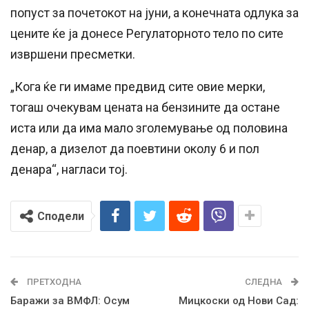
попуст за почетокот на јуни, а конечната одлука за
цените ќе ја донесе Регулаторното тело по сите
извршени пресметки.
„Кога ќе ги имаме предвид сите овие мерки,
тогаш очекувам цената на бензините да остане
иста или да има мало зголемување од половина
денар, а дизелот да поевтини околу 6 и пол
денара“, нагласи тој.
Сподели
ПРЕТХОДНА
СЛЕДНА
Баражи за ВМФЛ: Осум
Мицкоски од Нови Сад: