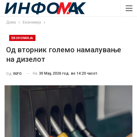
Дома
Економија
ЕКОНОМИЈА
Од вторник големо намалување
на дизелот
На
30 May, 2026 год. во 14:20 часот.
Од
INFO