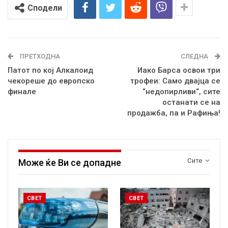
Сподели
ПРЕТХОДНА
СЛЕДНА
Патот по кој Алкалоид
Иако Барса освои три
чекореше до европско
трофеи: Само двајца се
финале
“недопирливи“, сите
останати се на
продажба, па и Рафиња!
Сите
Може ќе Ви се допадне
СВЕТ
СВЕТ