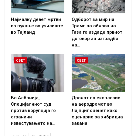
Најмалку девет мртви
Одборот за мир на
во пукање во училиште
Трамп за обнова на
во Тајланд
Газа го издаде првиот
договор за изградба
на…
СВЕТ
СВЕТ
Во Албанија,
Дронот со експлозив
Специјалниот суд
на аеродромот во
против корупција го
Лајпциг оценет како
ограничи
сценарио за хибридна
известувањето на…
закана