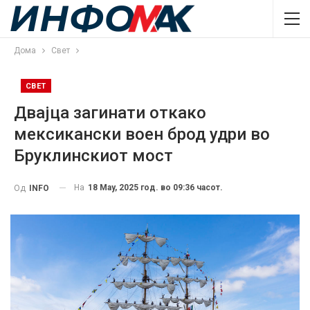
Дома
Свет
СВЕТ
Двајца загинати откако
мексикански воен брод удри во
Бруклинскиот мост
На
18 May, 2025 год. во 09:36 часот.
Од
INFO