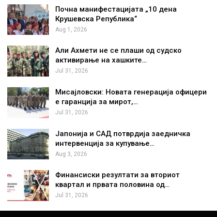
Почна манифестацијата „10 дена
Крушевска Република“
Aug 1, 2026
Али Ахмети не се плаши од судско
активирање на хашките…
Jul 31, 2026
Мисајловски: Новата генерација офицери
е гаранција за мирот,…
Jul 31, 2026
Јапонија и САД потврдија заедничка
интервенција за купување…
Aug 3, 2026
Финансиски резултати за вториот
квартал и првата половина од…
Jul 31, 2026