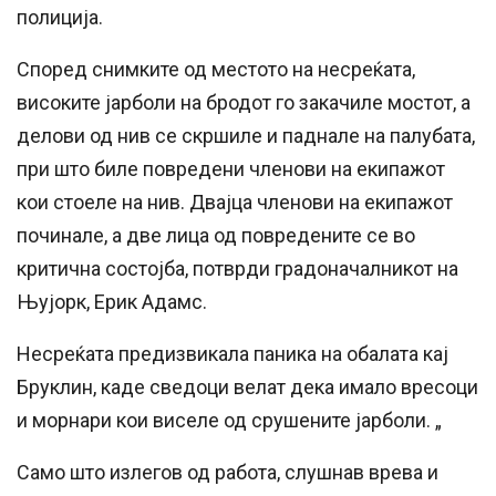
полиција.
Според снимките од местото на несреќата,
високите јарболи на бродот го закачиле мостот, а
делови од нив се скршиле и паднале на палубата,
при што биле повредени членови на екипажот
кои стоеле на нив. Двајца членови на екипажот
починале, а две лица од повредените се во
критична состојба, потврди градоначалникот на
Њујорк, Ерик Адамс.
Несреќата предизвикала паника на обалата кај
Бруклин, каде сведоци велат дека имало вресоци
и морнари кои виселе од срушените јарболи. „
Само што излегов од работа, слушнав врева и