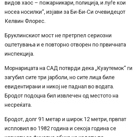
видов хаос – пожарникари, полиција, и луѓе кои
носеа носилки“, изјави за Би-Би-Си очевидецот
Келвин Флорес.
Бруклинскиот мост не претрпел сериозни
оштетувања и е повторно отворен по првичната
инспекција.
Морнарицата на САД потврди дека „Куаутемок“ ги
загубил сите три јарболи, но сите лица биле
евидентирани и никој не паднал во водата.
Бродот подоцна бил извлечен од местото на
несреќата.
Бродот, долг 91 метар и широк 12 метри, првпат
испловил во 1982 година и секоја година се