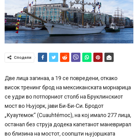
Сподели
Две лица загинаа, а 19 се повредени, откако
висок тренинг брод на мексиканската морнарица
се удри во потпорниот столб на Бруклинскиот
мост во Њујорк, јави Би-Би-Си. Бродот
„Куаутемок“ (Cuauhtémoc), на кој имало 277 лица,
останал без струја додека капетанот маневрирал
во близина на мостот, соопшти њујоршката