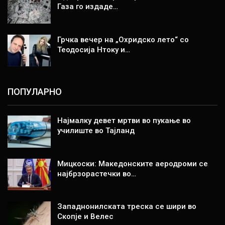
Газа го издаде…
Грчка вечер на „Охридско лето“ со
Теодосија Нтоку и…
ПОПУЛАРНО
Најмалку девет мртви во пукање во
училиште во Тајланд
Мицкоски: Македонските аеродроми се
најбрзорастечки во…
Западнонилската треска се шири во
Скопје и Велес