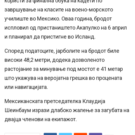
користи за финална обука на кадети по
завршување на класите на воено-морското
училиште во Мексико. Оваа година, бродот
испловил од пристаништето Акапулко на 6 април
и планирал да пристигне во Исланд.
Според податоците, јарболите на бродот биле
високи 48,2 метри, додека дозволеното
растојание за минување под мостот е 41 метар
што укажува на веројатна грешка во процената
или навигацијата.
Мексиканската претседателка Клаудија
Шеинбаум изрази длабоко жалење за загубата на
двајца членови на екипажот.